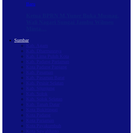
Baru
Ketua BPRN M.Yuner Buka Musnag,
Wali Nagari Sungai Jambu Wilmen
Minta…
Sumbar
Kab. Agam
Kab. Dharmasraya
Kab. Lima Puluh Kota
Kab. Padang Pariaman
Kota Padang Panjang
Kab. Pasaman
Kab. Pasaman Barat
Kab. Pesisir Selatan
Kab. Sijunjung
Kab. Solok
Kab. Solok Selatan
Kab. Tanah Datar
Kota Bukittinggi
Kota Padang
Kota Pariaman
Kota Payakumbuh
Kota Sawahlunto