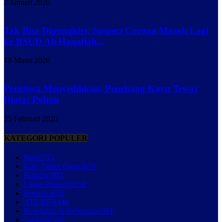
2 Januari 2020
Tak Bisa Dipungkiri, Suspect Corona Masuk Lagi
ke RSUD Ali Hanafiah...
18 Maret 2020
Peristiwa Menyedihkan, Penebang Kayu Tewas
Diatas Pohon
25 Februari 2020
KATEGORI POPULER
Baru
5721
Kab. Tanah Datar
2670
Hukrim
1981
Lintas Propinsi
1159
Peristiwa
656
ATR/BPN
446
Kesehatan & Kebugaran
394
Nasional
358