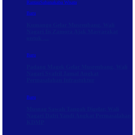
Rantau
Sabanakaba Wisata
Baru
Kumango Gelar Musrenbang, Wali
Nagari Iis Zamora Ajak Masyarakat
untuk …
Baru
Padang Magek Gelar Musrenbang, Wali
Nagari Syafril Jamal Angkat
Permasalahan Infrastuktur
Baru
Musnag Sawah Tangah Digelar, Wali
Nagari Dafri Yandi Angkat Permasalahan
KDMP