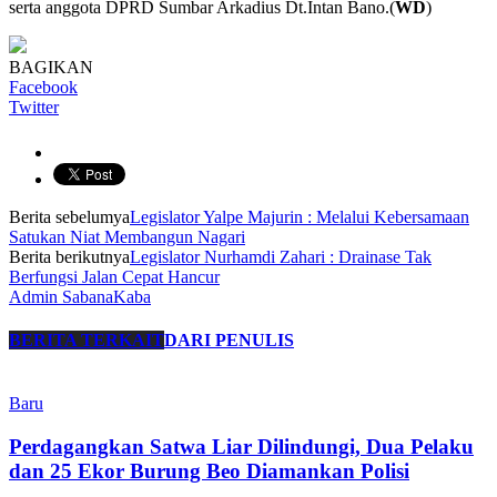
serta anggota DPRD Sumbar Arkadius Dt.Intan Bano.(
WD
)
BAGIKAN
Facebook
Twitter
Berita sebelumya
Legislator Yalpe Majurin : Melalui Kebersamaan
Satukan Niat Membangun Nagari
Berita berikutnya
Legislator Nurhamdi Zahari : Drainase Tak
Berfungsi Jalan Cepat Hancur
Admin SabanaKaba
BERITA TERKAIT
DARI PENULIS
Baru
Perdagangkan Satwa Liar Dilindungi, Dua Pelaku
dan 25 Ekor Burung Beo Diamankan Polisi