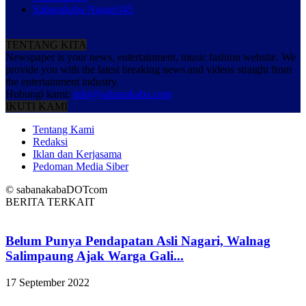
Sabanakaba Nagari
345
TENTANG KITA
Newspaper is your news, entertainment, music fashion website. We
provide you with the latest breaking news and videos straight from
the entertainment industry.
Hubungi kami:
info@sabanakaba.com
IKUTI KAMI
Tentang Kami
Redaksi
Iklan dan Kerjasama
Pedoman Media Siber
© sabanakabaDOTcom
BERITA TERKAIT
Belum Punya Pendapatan Asli Nagari, Walnag
Salimpaung Ajak Warga Gali...
17 September 2022