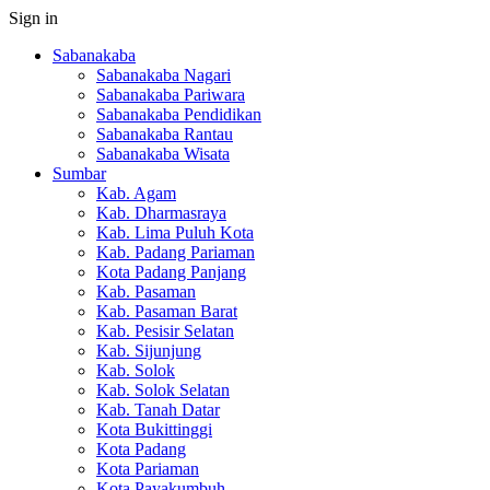
Sign in
Sabanakaba
Sabanakaba Nagari
Sabanakaba Pariwara
Sabanakaba Pendidikan
Sabanakaba Rantau
Sabanakaba Wisata
Sumbar
Kab. Agam
Kab. Dharmasraya
Kab. Lima Puluh Kota
Kab. Padang Pariaman
Kota Padang Panjang
Kab. Pasaman
Kab. Pasaman Barat
Kab. Pesisir Selatan
Kab. Sijunjung
Kab. Solok
Kab. Solok Selatan
Kab. Tanah Datar
Kota Bukittinggi
Kota Padang
Kota Pariaman
Kota Payakumbuh