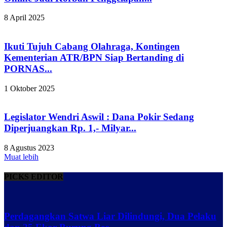
8 April 2025
Ikuti Tujuh Cabang Olahraga, Kontingen
Kementerian ATR/BPN Siap Bertanding di
PORNAS...
1 Oktober 2025
Legislator Wendri Aswil : Dana Pokir Sedang
Diperjuangkan Rp. 1,- Milyar...
8 Agustus 2023
Muat lebih
PICKS EDITOR
Perdagangkan Satwa Liar Dilindungi, Dua Pelaku