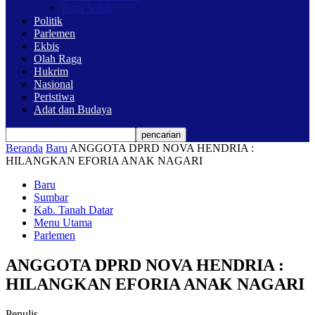
Kota Solok
Politik
Parlemen
Ekbis
Olah Raga
Hukrim
Nasional
Peristiwa
Adat dan Budaya
Beranda
Baru
ANGGOTA DPRD NOVA HENDRIA :
HILANGKAN EFORIA ANAK NAGARI
Baru
Sumbar
Kab. Tanah Datar
Menu Utama
Parlemen
ANGGOTA DPRD NOVA HENDRIA :
HILANGKAN EFORIA ANAK NAGARI
Penulis