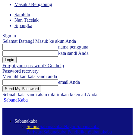
Masuk / Bergabung
Sambilu
Nan Tacelak
Sipangka
Sign in
Selamat Datang! Masuk ke akun Anda
nama pengguna
kata sandi Anda
Forgot your password? Get help
Password recovery
Memulihkan kata sandi anda
email Anda
Sebuah kata sandi akan dikirimkan ke email Anda.
SabanaKaba
Sabanakaba
Semua
Sabanakaba Nagari
Sabanakaba
Pariwara
Sabanakaba Pendidikan
Sabanakaba