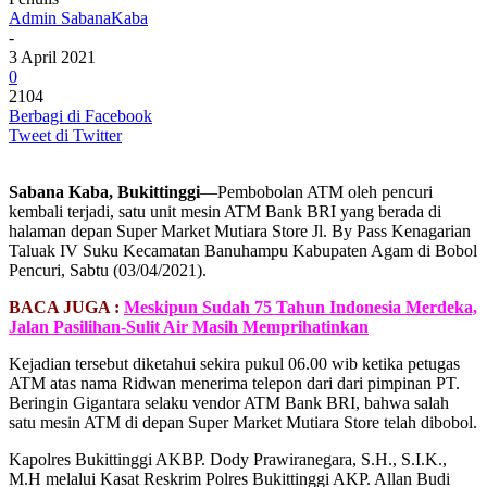
Admin SabanaKaba
-
3 April 2021
0
2104
Berbagi di Facebook
Tweet di Twitter
Sabana Kaba, Bukittinggi
—Pembobolan ATM oleh pencuri
kembali terjadi, satu unit mesin ATM Bank BRI yang berada di
halaman depan Super Market Mutiara Store Jl. By Pass Kenagarian
Taluak IV Suku Kecamatan Banuhampu Kabupaten Agam di Bobol
Pencuri, Sabtu (03/04/2021).
BACA JUGA :
Meskipun Sudah 75 Tahun Indonesia Merdeka,
Jalan Pasilihan-Sulit Air Masih Memprihatinkan
Kejadian tersebut diketahui sekira pukul 06.00 wib ketika petugas
ATM atas nama Ridwan menerima telepon dari dari pimpinan PT.
Beringin Gigantara selaku vendor ATM Bank BRI, bahwa salah
satu mesin ATM di depan Super Market Mutiara Store telah dibobol.
Kapolres Bukittinggi AKBP. Dody Prawiranegara, S.H., S.I.K.,
M.H melalui Kasat Reskrim Polres Bukittinggi AKP. Allan Budi