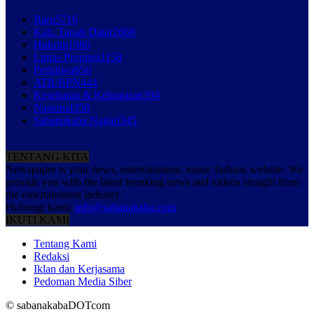
Baru
5716
Kab. Tanah Datar
2668
Hukrim
1980
Lintas Propinsi
1158
Peristiwa
656
ATR/BPN
444
Kesehatan & Kebugaran
394
Nasional
358
Sabanakaba Nagari
345
TENTANG KITA
Newspaper is your news, entertainment, music fashion website. We
provide you with the latest breaking news and videos straight from
the entertainment industry.
Hubungi kami:
info@sabanakaba.com
IKUTI KAMI
Tentang Kami
Redaksi
Iklan dan Kerjasama
Pedoman Media Siber
© sabanakabaDOTcom