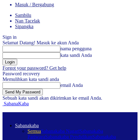
Masuk / Bergabung
Sambilu
Nan Tacelak
Sipangka
Sign in
Selamat Datang! Masuk ke akun Anda
nama pengguna
kata sandi Anda
Forgot your password? Get help
Password recovery
Memulihkan kata sandi anda
email Anda
Sebuah kata sandi akan dikirimkan ke email Anda.
SabanaKaba
Sabanakaba
Semua
Sabanakaba Nagari
Sabanakaba
Pariwara
Sabanakaba Pendidikan
Sabanakaba