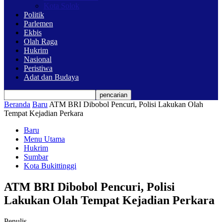
Kota Solok
Politik
Parlemen
Ekbis
Olah Raga
Hukrim
Nasional
Peristiwa
Adat dan Budaya
Beranda
Baru
ATM BRI Dibobol Pencuri, Polisi Lakukan Olah
Tempat Kejadian Perkara
Baru
Menu Utama
Hukrim
Sumbar
Kota Bukittinggi
ATM BRI Dibobol Pencuri, Polisi
Lakukan Olah Tempat Kejadian Perkara
Penulis