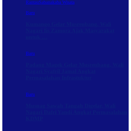
Rantau
Sabanakaba Wisata
Baru
Kumango Gelar Musrenbang, Wali
Nagari Iis Zamora Ajak Masyarakat
untuk …
Baru
Padang Magek Gelar Musrenbang, Wali
Nagari Syafril Jamal Angkat
Permasalahan Infrastuktur
Baru
Musnag Sawah Tangah Digelar, Wali
Nagari Dafri Yandi Angkat Permasalahan
KDMP