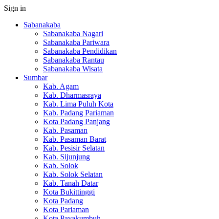
Sign in
Sabanakaba
Sabanakaba Nagari
Sabanakaba Pariwara
Sabanakaba Pendidikan
Sabanakaba Rantau
Sabanakaba Wisata
Sumbar
Kab. Agam
Kab. Dharmasraya
Kab. Lima Puluh Kota
Kab. Padang Pariaman
Kota Padang Panjang
Kab. Pasaman
Kab. Pasaman Barat
Kab. Pesisir Selatan
Kab. Sijunjung
Kab. Solok
Kab. Solok Selatan
Kab. Tanah Datar
Kota Bukittinggi
Kota Padang
Kota Pariaman
Kota Payakumbuh