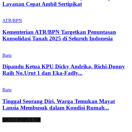
Layanan Cepat Ambil Sertipikat
ATR/BPN
Kementerian ATR/BPN Targetkan Penuntasan
Konsolidasi Tanah 2025 di Seluruh Indonesia
Baru
Dipandu Ketua KPU Dicky Andrika, Richi-Donny
Raih No.Urut 1 dan Eka-Fadly...
Baru
Tinggal Seorang Diri, Warga Temukan Mayat
Lansia Membusuk dalam Kondisi Rumah...
MOST POPULAR