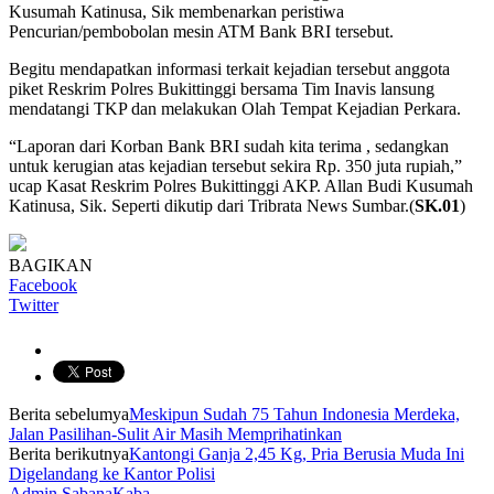
Kusumah Katinusa, Sik membenarkan peristiwa
Pencurian/pembobolan mesin ATM Bank BRI tersebut.
Begitu mendapatkan informasi terkait kejadian tersebut anggota
piket Reskrim Polres Bukittinggi bersama Tim Inavis lansung
mendatangi TKP dan melakukan Olah Tempat Kejadian Perkara.
“Laporan dari Korban Bank BRI sudah kita terima , sedangkan
untuk kerugian atas kejadian tersebut sekira Rp. 350 juta rupiah,”
ucap Kasat Reskrim Polres Bukittinggi AKP. Allan Budi Kusumah
Katinusa, Sik. Seperti dikutip dari Tribrata News Sumbar.(
SK.01
)
BAGIKAN
Facebook
Twitter
Berita sebelumya
Meskipun Sudah 75 Tahun Indonesia Merdeka,
Jalan Pasilihan-Sulit Air Masih Memprihatinkan
Berita berikutnya
Kantongi Ganja 2,45 Kg, Pria Berusia Muda Ini
Digelandang ke Kantor Polisi
Admin SabanaKaba