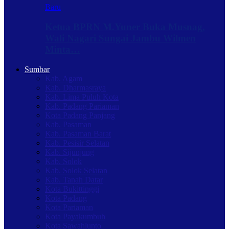
Baru
Ketua BPRN M.Yuner Buka Musnag,
Wali Nagari Sungai Jambu Wilmen
Minta…
Sumbar
Kab. Agam
Kab. Dharmasraya
Kab. Lima Puluh Kota
Kab. Padang Pariaman
Kota Padang Panjang
Kab. Pasaman
Kab. Pasaman Barat
Kab. Pesisir Selatan
Kab. Sijunjung
Kab. Solok
Kab. Solok Selatan
Kab. Tanah Datar
Kota Bukittinggi
Kota Padang
Kota Pariaman
Kota Payakumbuh
Kota Sawahlunto