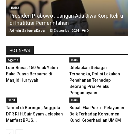
BARU
Presiden Prabowo : Jangan Ada Jiwa Korp Keliru
di Institusi Pemerintahan
S
Admin SabanaKaba
-
13 Desember 2024
0
A
HOT NEWS
Agama
Baru
Luar Biasa, 150 Anak Yatim
Ditetapkan Sebagai
Buka Puasa Bersama di
Tersangka, Polisi Lakukan
Masjid Hurryyah
Penahanan Terhadap
Seorang Pria Pelaku
Penganiayaan
Baru
Baru
Tampil di Baringin, Anggota
Bupati Eka Putra : Pelayanan
DPR RI H.Suir Syam Jelaskan
Baik Terhadap Konsumen
Manfaat BPJS...
Kunci Keberhasilan UMKM