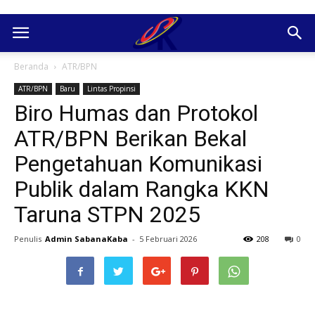
Beranda
ATR/BPN
ATR/BPN
Baru
Lintas Propinsi
Biro Humas dan Protokol
ATR/BPN Berikan Bekal
Pengetahuan Komunikasi
Publik dalam Rangka KKN
Taruna STPN 2025
Penulis
Admin SabanaKaba
-
5 Februari 2026
208
0