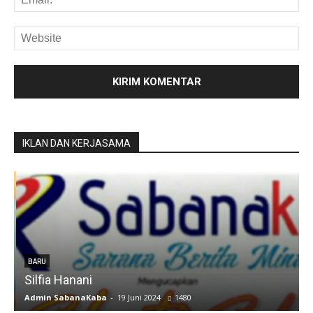
IKLAN DAN KERJASAMA
u
BARU
Silfia Hanani
Admin SabanaKaba
-
19 Juni 2024
1480
A