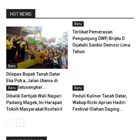
HOT NEWS
Baru
Terlibat Pemerasan
Pengunjung DWP, Briptu D
Dijatuhi Sanksi Demosi Lima
Tahun
Baru
Dilepas Bupati Tanah Datar
Eka Putra, Jalan Utama di
Kota Batusangkar...
Baru
Baru
Dibalik Sertijab Wali Nagari
Peduli Kuliner Tanah Datar,
Padang Magek, Ini Harapan
Wabup Richi Aprian Hadiri
Tokoh Masyarakat Rosfairil
Festival Olahan Daging...