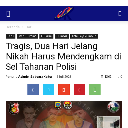
Beranda
Baru
Baru
Menu Utama
Hukrim
Sumbar
Kota Payakumbuh
Tragis, Dua Hari Jelang
Nikah Harus Mendengkam di
Sel Tahanan Polisi
Penulis
Admin SabanaKaba
-
6 Juli 2023
1362
0