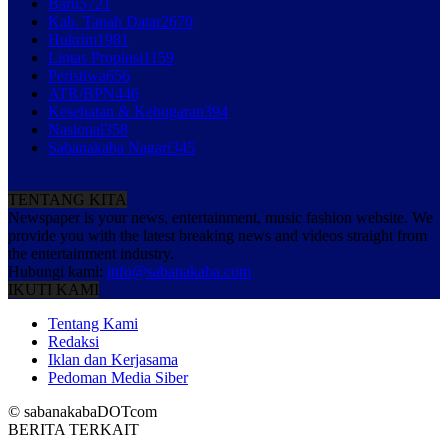
Baru
5721
Kab. Tanah Datar
2670
Hukrim
1981
Lintas Propinsi
1159
Peristiwa
656
ATR/BPN
446
Kesehatan & Kebugaran
394
Nasional
358
Sabanakaba Nagari
345
TENTANG KITA
Newspaper is your news, entertainment, music fashion website. We
provide you with the latest breaking news and videos straight from
the entertainment industry.
Hubungi kami:
info@sabanakaba.com
IKUTI KAMI
Tentang Kami
Redaksi
Iklan dan Kerjasama
Pedoman Media Siber
© sabanakabaDOTcom
BERITA TERKAIT