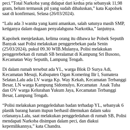
peci.”Total Narkoba yang didapat dari kedua pria sebanyak 11,98
gram, belum termasuk pil yang sudah dihaluskan,” kata Kapolsek
saat di konfirmasi, Selasa (26/03/2024).
“Lalu ada 3 wanita yang kami amankan, salah satunya masih SMP,
ketiganya dalam dugaan penyalahguna Narkotika,” lanjutnya.
Kapolsek menjelaskan, kelima orang itu dibawa ke Polsek Seputih
Banyak saat Polisi melakukan penggerebekan pada Senin
(25/03/2024), pukul 09.30 WIB.Mulanya, Polisi melakukan
penggerebekan di rumah SB beralamat di Kampung Sri Busono,
Kecamatan Way Seputih, Lampung Tengah.
Di dalam rumah tersebut ada YL, warga Blok D Surya Adi,
Kecamatan Mesuji, Kabupaten Ogan Komering Ilir l, Sumatera
Selatan.Lalu ada LV warga Kp. Way Kekah, Kecamatan Terbanggi
Besar, LN warga Kampung Sidomulyo, Kecamatan Anak Tuha
dan OV warga Kelurahan Yukum Jaya, Kecamatan Terbanggi
Besar, Lampung Tengah.
“Polisi melakukan penggeledahan badan terhadap YL, sebanyak 6
plastik barang haram itupun berhasil ditemukan dalam saku
celananya.Lalu, saat melakukan penggeledahan di rumah SB, Polisi
mendapati Narkoba disimpan dalam peci, dan diakui
kepemilikannya,” kata Chandra.