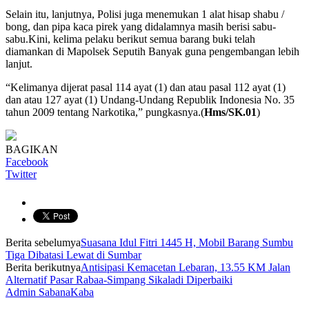
Selain itu, lanjutnya, Polisi juga menemukan 1 alat hisap shabu /
bong, dan pipa kaca pirek yang didalamnya masih berisi sabu-
sabu.Kini, kelima pelaku berikut semua barang buki telah
diamankan di Mapolsek Seputih Banyak guna pengembangan lebih
lanjut.
“Kelimanya dijerat pasal 114 ayat (1) dan atau pasal 112 ayat (1)
dan atau 127 ayat (1) Undang-Undang Republik Indonesia No. 35
tahun 2009 tentang Narkotika,” pungkasnya.(
Hms/SK.01
)
BAGIKAN
Facebook
Twitter
Berita sebelumya
Suasana Idul Fitri 1445 H, Mobil Barang Sumbu
Tiga Dibatasi Lewat di Sumbar
Berita berikutnya
Antisipasi Kemacetan Lebaran, 13.55 KM Jalan
Alternatif Pasar Rabaa-Simpang Sikaladi Diperbaiki
Admin SabanaKaba