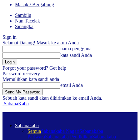
Masuk / Bergabung
Sambilu
Nan Tacelak
Sipangka
Sign in
Selamat Datang! Masuk ke akun Anda
nama pengguna
kata sandi Anda
Forgot your password? Get help
Password recovery
Memulihkan kata sandi anda
email Anda
Sebuah kata sandi akan dikirimkan ke email Anda.
SabanaKaba
Sabanakaba
Semua
Sabanakaba Nagari
Sabanakaba
Pariwara
Sabanakaba Pendidikan
Sabanakaba