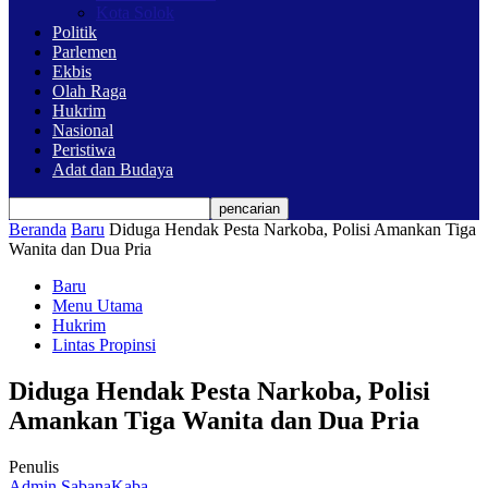
Kota Solok
Politik
Parlemen
Ekbis
Olah Raga
Hukrim
Nasional
Peristiwa
Adat dan Budaya
Beranda
Baru
Diduga Hendak Pesta Narkoba, Polisi Amankan Tiga
Wanita dan Dua Pria
Baru
Menu Utama
Hukrim
Lintas Propinsi
Diduga Hendak Pesta Narkoba, Polisi
Amankan Tiga Wanita dan Dua Pria
Penulis
Admin SabanaKaba