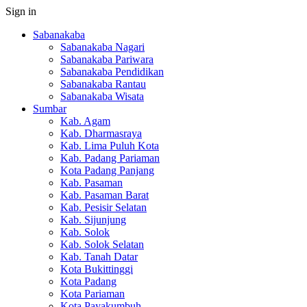
Sign in
Sabanakaba
Sabanakaba Nagari
Sabanakaba Pariwara
Sabanakaba Pendidikan
Sabanakaba Rantau
Sabanakaba Wisata
Sumbar
Kab. Agam
Kab. Dharmasraya
Kab. Lima Puluh Kota
Kab. Padang Pariaman
Kota Padang Panjang
Kab. Pasaman
Kab. Pasaman Barat
Kab. Pesisir Selatan
Kab. Sijunjung
Kab. Solok
Kab. Solok Selatan
Kab. Tanah Datar
Kota Bukittinggi
Kota Padang
Kota Pariaman
Kota Payakumbuh