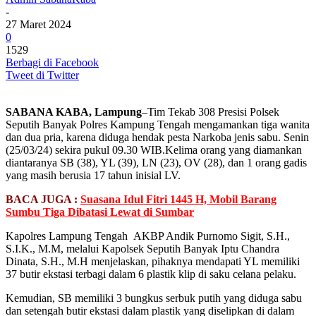
-
27 Maret 2024
0
1529
Berbagi di Facebook
Tweet di Twitter
SABANA KABA, Lampung
–Tim Tekab 308 Presisi Polsek
Seputih Banyak Polres Kampung Tengah mengamankan tiga wanita
dan dua pria, karena diduga hendak pesta Narkoba jenis sabu. Senin
(25/03/24) sekira pukul 09.30 WIB.Kelima orang yang diamankan
diantaranya SB (38), YL (39), LN (23), OV (28), dan 1 orang gadis
yang masih berusia 17 tahun inisial LV.
BACA JUGA :
Suasana Idul Fitri 1445 H, Mobil Barang
Sumbu Tiga Dibatasi Lewat di Sumbar
Kapolres Lampung Tengah AKBP Andik Purnomo Sigit, S.H.,
S.I.K., M.M, melalui Kapolsek Seputih Banyak Iptu Chandra
Dinata, S.H., M.H menjelaskan, pihaknya mendapati YL memiliki
37 butir ekstasi terbagi dalam 6 plastik klip di saku celana pelaku.
Kemudian, SB memiliki 3 bungkus serbuk putih yang diduga sabu
dan setengah butir ekstasi dalam plastik yang diselipkan di dalam