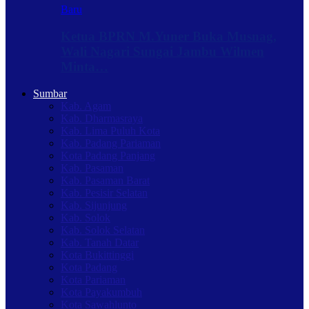
Baru
Ketua BPRN M.Yuner Buka Musnag,
Wali Nagari Sungai Jambu Wilmen
Minta…
Sumbar
Kab. Agam
Kab. Dharmasraya
Kab. Lima Puluh Kota
Kab. Padang Pariaman
Kota Padang Panjang
Kab. Pasaman
Kab. Pasaman Barat
Kab. Pesisir Selatan
Kab. Sijunjung
Kab. Solok
Kab. Solok Selatan
Kab. Tanah Datar
Kota Bukittinggi
Kota Padang
Kota Pariaman
Kota Payakumbuh
Kota Sawahlunto