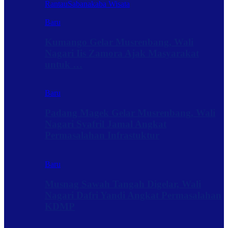
Rantau
Sabanakaba Wisata
Baru
Kumango Gelar Musrenbang, Wali
Nagari Iis Zamora Ajak Masyarakat
untuk …
Baru
Padang Magek Gelar Musrenbang, Wali
Nagari Syafril Jamal Angkat
Permasalahan Infrastuktur
Baru
Musnag Sawah Tangah Digelar, Wali
Nagari Dafri Yandi Angkat Permasalahan
KDMP