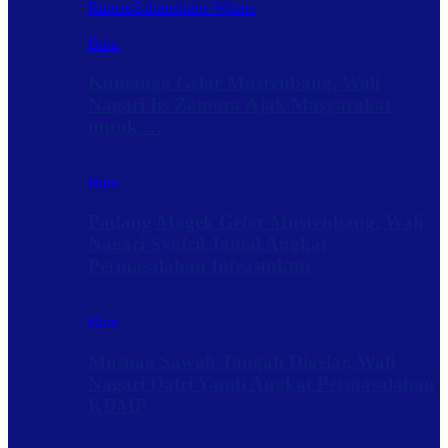
Rantau
Sabanakaba Wisata
Baru
Kumango Gelar Musrenbang, Wali
Nagari Iis Zamora Ajak Masyarakat
untuk …
Baru
Padang Magek Gelar Musrenbang, Wali
Nagari Syafril Jamal Angkat
Permasalahan Infrastuktur
Baru
Musnag Sawah Tangah Digelar, Wali
Nagari Dafri Yandi Angkat Permasalahan
KDMP