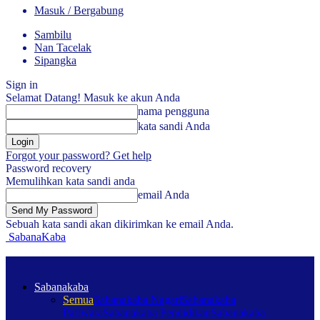
Masuk / Bergabung
Sambilu
Nan Tacelak
Sipangka
Sign in
Selamat Datang! Masuk ke akun Anda
nama pengguna
kata sandi Anda
Forgot your password? Get help
Password recovery
Memulihkan kata sandi anda
email Anda
Sebuah kata sandi akan dikirimkan ke email Anda.
SabanaKaba
Sabanakaba
Semua
Sabanakaba Nagari
Sabanakaba
Pariwara
Sabanakaba Pendidikan
Sabanakaba