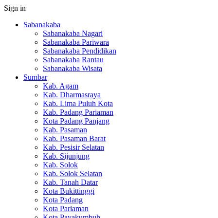
Sign in
Sabanakaba
Sabanakaba Nagari
Sabanakaba Pariwara
Sabanakaba Pendidikan
Sabanakaba Rantau
Sabanakaba Wisata
Sumbar
Kab. Agam
Kab. Dharmasraya
Kab. Lima Puluh Kota
Kab. Padang Pariaman
Kota Padang Panjang
Kab. Pasaman
Kab. Pasaman Barat
Kab. Pesisir Selatan
Kab. Sijunjung
Kab. Solok
Kab. Solok Selatan
Kab. Tanah Datar
Kota Bukittinggi
Kota Padang
Kota Pariaman
Kota Payakumbuh