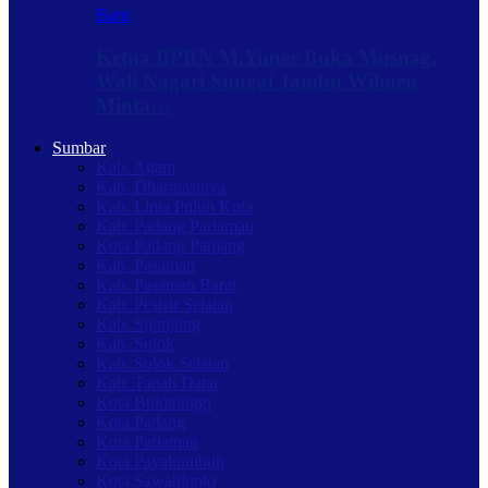
Baru
Ketua BPRN M.Yuner Buka Musnag,
Wali Nagari Sungai Jambu Wilmen
Minta…
Sumbar
Kab. Agam
Kab. Dharmasraya
Kab. Lima Puluh Kota
Kab. Padang Pariaman
Kota Padang Panjang
Kab. Pasaman
Kab. Pasaman Barat
Kab. Pesisir Selatan
Kab. Sijunjung
Kab. Solok
Kab. Solok Selatan
Kab. Tanah Datar
Kota Bukittinggi
Kota Padang
Kota Pariaman
Kota Payakumbuh
Kota Sawahlunto