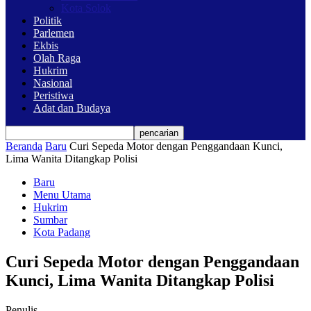
Kota Solok
Politik
Parlemen
Ekbis
Olah Raga
Hukrim
Nasional
Peristiwa
Adat dan Budaya
Beranda
Baru
Curi Sepeda Motor dengan Penggandaan Kunci,
Lima Wanita Ditangkap Polisi
Baru
Menu Utama
Hukrim
Sumbar
Kota Padang
Curi Sepeda Motor dengan Penggandaan
Kunci, Lima Wanita Ditangkap Polisi
Penulis