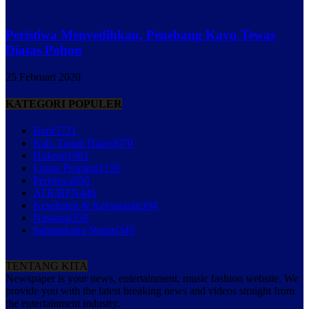
Peristiwa Menyedihkan, Penebang Kayu Tewas
Diatas Pohon
25 Februari 2020
KATEGORI POPULER
Baru
5721
Kab. Tanah Datar
2670
Hukrim
1981
Lintas Propinsi
1159
Peristiwa
656
ATR/BPN
446
Kesehatan & Kebugaran
394
Nasional
358
Sabanakaba Nagari
345
TENTANG KITA
Newspaper is your news, entertainment, music fashion website. We
provide you with the latest breaking news and videos straight from
the entertainment industry.