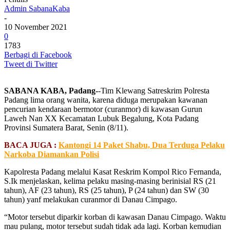
Admin SabanaKaba
-
10 November 2021
0
1783
Berbagi di Facebook
Tweet di Twitter
SABANA KABA, Padang-
-Tim Klewang Satreskrim Polresta
Padang lima orang wanita, karena diduga merupakan kawanan
pencurian kendaraan bermotor (curanmor) di kawasan Gurun
Laweh Nan XX Kecamatan Lubuk Begalung, Kota Padang
Provinsi Sumatera Barat, Senin (8/11).
BACA JUGA :
Kantongi 14 Paket Shabu, Dua Terduga Pelaku
Narkoba Diamankan Polisi
Kapolresta Padang melalui Kasat Reskrim Kompol Rico Fernanda,
S.Ik menjelaskan, kelima pelaku masing-masing berinisial RS (21
tahun), AF (23 tahun), RS (25 tahun), P (24 tahun) dan SW (30
tahun) yanf melakukan curanmor di Danau Cimpago.
“Motor tersebut diparkir korban di kawasan Danau Cimpago. Waktu
mau pulang, motor tersebut sudah tidak ada lagi. Korban kemudian