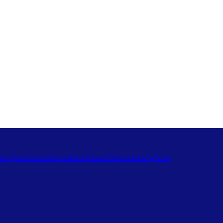
ba Pendidikan
Sabanakaba Rantau
Sabanakaba Wisata