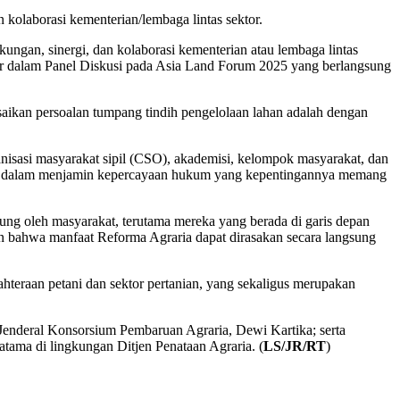
olaborasi kementerian/lembaga lintas sektor.
gan, sinergi, dan kolaborasi kementerian atau lembaga lintas
mber dalam Panel Diskusi pada Asia Land Forum 2025 yang berlangsung
ikan persoalan tumpang tindih pengelolaan lahan adalah dengan
anisasi masyarakat sipil (CSO), akademisi, kelompok masyarakat, dan
gan dalam menjamin kepercayaan hukum yang kepentingannya memang
ung oleh masyarakat, terutama mereka yang berada di garis depan
an bahwa manfaat Reforma Agraria dapat dirasakan secara langsung
teraan petani dan sektor pertanian, yang sekaligus merupakan
Jenderal Konsorsium Pembaruan Agraria, Dewi Kartika; serta
tama di lingkungan Ditjen Penataan Agraria. (
LS/JR/RT
)