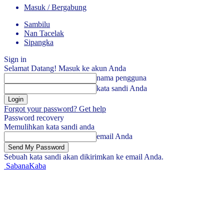
Masuk / Bergabung
Sambilu
Nan Tacelak
Sipangka
Sign in
Selamat Datang! Masuk ke akun Anda
nama pengguna
kata sandi Anda
Forgot your password? Get help
Password recovery
Memulihkan kata sandi anda
email Anda
Sebuah kata sandi akan dikirimkan ke email Anda.
SabanaKaba