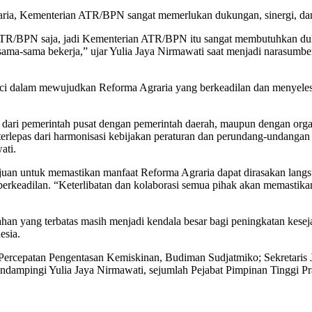
ia, Kementerian ATR/BPN sangat memerlukan dukungan, sinergi, dan k
TR/BPN saja, jadi Kementerian ATR/BPN itu sangat membutuhkan dukun
a sama-sama bekerja,” ujar Yulia Jaya Nirmawati saat menjadi narasu
ci dalam mewujudkan Reforma Agraria yang berkeadilan dan menyelesa
ai dari pemerintah pusat dengan pemerintah daerah, maupun dengan org
 terlepas dari harmonisasi kebijakan peraturan dan perundang-undan
ati.
juan untuk memastikan manfaat Reforma Agraria dapat dirasakan langs
berkeadilan. “Keterlibatan dan kolaborasi semua pihak akan memastik
 yang terbatas masih menjadi kendala besar bagi peningkatan kesejah
esia.
Percepatan Pengentasan Kemiskinan, Budiman Sudjatmiko; Sekretaris 
endampingi Yulia Jaya Nirmawati, sejumlah Pejabat Pimpinan Tinggi Pra