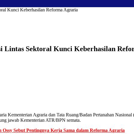
toral Kunci Keberhasilan Reforma Agraria
si Lintas Sektoral Kunci Keberhasilan Ref
graria Kementerian Agraria dan Tata Ruang/Badan Pertanahan Nasiona
nggung jawab Kementerian ATR/BPN semata.
 Ossy Sebut Pentingnya Kerja Sama dalam Reforma Agraria