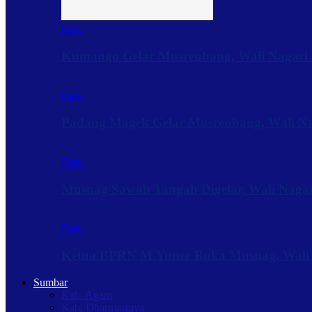
Baru
Kumango Gelar Musrenbang, Wali Nagari 
Baru
Padang Magek Gelar Musrenbang, Wali Nag
Baru
Musnag Sawah Tangah Digelar, Wali Naga
Baru
Ketua BPRN M.Yuner Buka Musnag, Wali
Sumbar
Kab. Agam
Kab. Dharmasraya