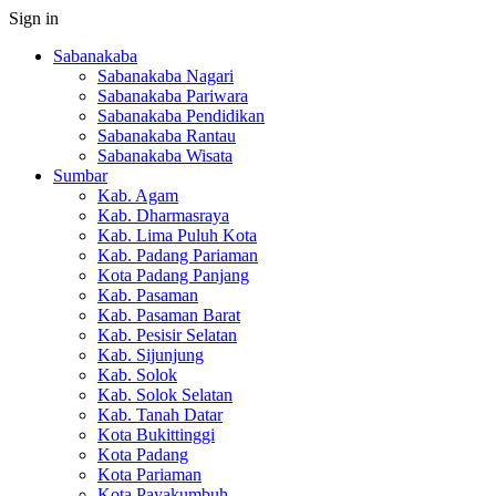
Sign in
Sabanakaba
Sabanakaba Nagari
Sabanakaba Pariwara
Sabanakaba Pendidikan
Sabanakaba Rantau
Sabanakaba Wisata
Sumbar
Kab. Agam
Kab. Dharmasraya
Kab. Lima Puluh Kota
Kab. Padang Pariaman
Kota Padang Panjang
Kab. Pasaman
Kab. Pasaman Barat
Kab. Pesisir Selatan
Kab. Sijunjung
Kab. Solok
Kab. Solok Selatan
Kab. Tanah Datar
Kota Bukittinggi
Kota Padang
Kota Pariaman
Kota Payakumbuh