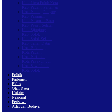
Kab. Lima Puluh Kota
Kab. Padang Pariaman
Kota Padang Panjang
Kab. Pasaman
Kab. Pasaman Barat
Kab. Pesisir Selatan
Kab. Sijunjung
Kab. Solok
Kab. Solok Selatan
Kab. Tanah Datar
Kota Bukittinggi
Kota Padang
Kota Pariaman
Kota Payakumbuh
Kota Sawahlunto
Kota Solok
Politik
Parlemen
Ekbis
Olah Raga
Hukrim
Nasional
Peristiwa
Adat dan Budaya