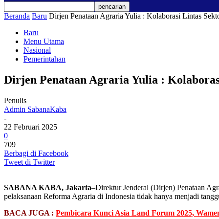
Beranda
Baru
Dirjen Penataan Agraria Yulia : Kolaborasi Lintas Sek
Baru
Menu Utama
Nasional
Pemerintahan
Dirjen Penataan Agraria Yulia : Kolabora
Penulis
Admin SabanaKaba
-
22 Februari 2025
0
709
Berbagi di Facebook
Tweet di Twitter
SABANA KABA, Jakarta
–Direktur Jenderal (Dirjen) Penataan A
pelaksanaan Reforma Agraria di Indonesia tidak hanya menjadi ta
BACA JUGA :
Pembicara Kunci Asia Land Forum 2025, Wamen