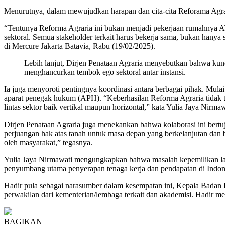
Menurutnya, dalam mewujudkan harapan dan cita-cita Reforama Agrar
“Tentunya Reforma Agraria ini bukan menjadi pekerjaan rumahnya A
sektoral. Semua stakeholder terkait harus bekerja sama, bukan hany
di Mercure Jakarta Batavia, Rabu (19/02/2025).
Lebih lanjut, Dirjen Penataan Agraria menyebutkan bahwa kun
menghancurkan tembok ego sektoral antar instansi.
Ia juga menyoroti pentingnya koordinasi antara berbagai pihak. Mul
aparat penegak hukum (APH). “Keberhasilan Reforma Agraria tidak
lintas sektor baik vertikal maupun horizontal,” kata Yulia Jaya Nirmaw
Dirjen Penataan Agraria juga menekankan bahwa kolaborasi ini bertu
perjuangan hak atas tanah untuk masa depan yang berkelanjutan dan 
oleh masyarakat,” tegasnya.
Yulia Jaya Nirmawati mengungkapkan bahwa masalah kepemilikan lahan
penyumbang utama penyerapan tenaga kerja dan pendapatan di Indon
Hadir pula sebagai narasumber dalam kesempatan ini, Kepala Badan 
perwakilan dari kementerian/lembaga terkait dan akademisi. Hadir m
BAGIKAN