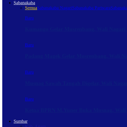
Sabanakaba
Semua
Sabanakaba Nagari
Sabanakaba Pariwara
Sabanaka
Baru
Kumango Gelar Musrenbang, Wali Nagari 
Baru
Padang Magek Gelar Musrenbang, Wali Nag
Baru
Musnag Sawah Tangah Digelar, Wali Naga
Baru
Ketua BPRN M.Yuner Buka Musnag, Wali
Sumbar
Kab. Agam