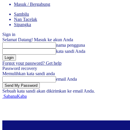
Masuk / Bergabung
Sambilu
Nan Tacelak
Sipangka
Sign in
Selamat Datang! Masuk ke akun Anda
nama pengguna
kata sandi Anda
Forgot your password? Get help
Password recovery
Memulihkan kata sandi anda
email Anda
Sebuah kata sandi akan dikirimkan ke email Anda.
SabanaKaba