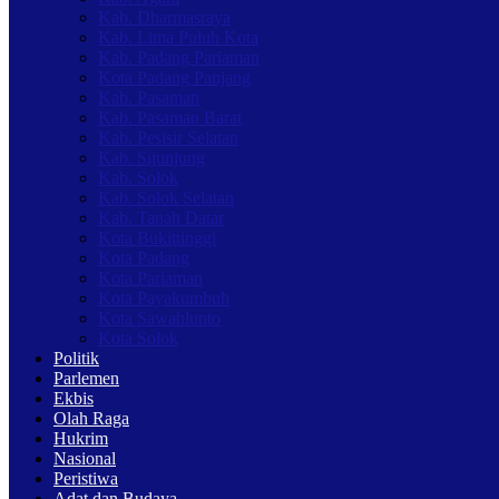
Kab. Dharmasraya
Kab. Lima Puluh Kota
Kab. Padang Pariaman
Kota Padang Panjang
Kab. Pasaman
Kab. Pasaman Barat
Kab. Pesisir Selatan
Kab. Sijunjung
Kab. Solok
Kab. Solok Selatan
Kab. Tanah Datar
Kota Bukittinggi
Kota Padang
Kota Pariaman
Kota Payakumbuh
Kota Sawahlunto
Kota Solok
Politik
Parlemen
Ekbis
Olah Raga
Hukrim
Nasional
Peristiwa
Adat dan Budaya