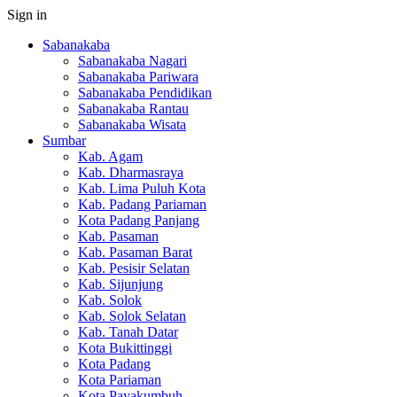
Sign in
Sabanakaba
Sabanakaba Nagari
Sabanakaba Pariwara
Sabanakaba Pendidikan
Sabanakaba Rantau
Sabanakaba Wisata
Sumbar
Kab. Agam
Kab. Dharmasraya
Kab. Lima Puluh Kota
Kab. Padang Pariaman
Kota Padang Panjang
Kab. Pasaman
Kab. Pasaman Barat
Kab. Pesisir Selatan
Kab. Sijunjung
Kab. Solok
Kab. Solok Selatan
Kab. Tanah Datar
Kota Bukittinggi
Kota Padang
Kota Pariaman
Kota Payakumbuh