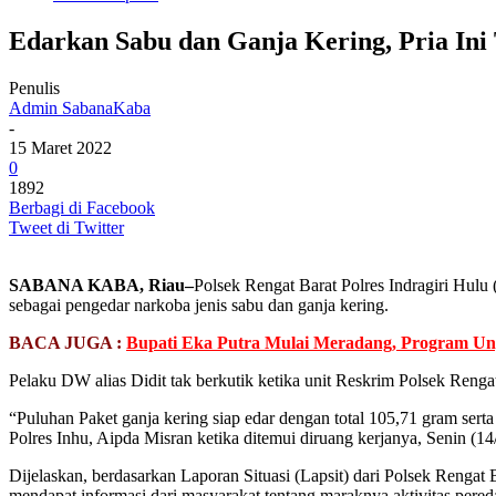
Edarkan Sabu dan Ganja Kering, Pria Ini 
Penulis
Admin SabanaKaba
-
15 Maret 2022
0
1892
Berbagi di Facebook
Tweet di Twitter
SABANA KABA, Riau–
Polsek Rengat Barat Polres Indragiri Hul
sebagai pengedar narkoba jenis sabu dan ganja kering.
BACA JUGA :
Bupati Eka Putra Mulai Meradang, Program Ung
Pelaku DW alias Didit tak berkutik ketika unit Reskrim Polsek Re
“Puluhan Paket ganja kering siap edar dengan total 105,71 gram ser
Polres Inhu, Aipda Misran ketika ditemui diruang kerjanya, Senin (14
Dijelaskan, berdasarkan Laporan Situasi (Lapsit) dari Polsek Renga
mendapat informasi dari masyarakat tentang maraknya aktivitas pere