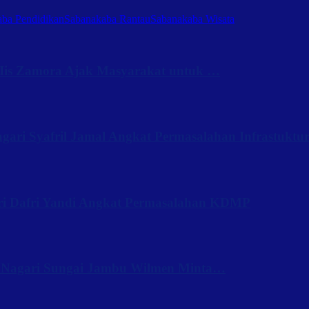
ba Pendidikan
Sabanakaba Rantau
Sabanakaba Wisata
Iis Zamora Ajak Masyarakat untuk …
ari Syafril Jamal Angkat Permasalahan Infrastuktu
ri Dafri Yandi Angkat Permasalahan KDMP
 Nagari Sungai Jambu Wilmen Minta…