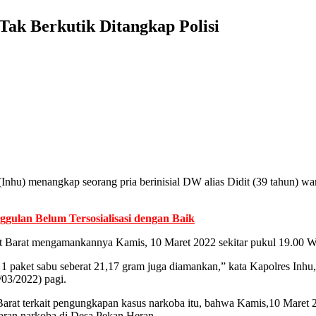
Tak Berkutik Ditangkap Polisi
u (Inhu) menangkap seorang pria berinisial DW alias Didit (39 tahun)
gulan Belum Tersosialisasi dengan Baik
ngat Barat mengamankannya Kamis, 10 Maret 2022 sekitar pukul 19.00
ta 1 paket sabu seberat 21,17 gram juga diamankan,” kata Kapolres In
/03/2022) pagi.
t Barat terkait pengungkapan kasus narkoba itu, bahwa Kamis,10 Maret 
daran narkoba di Desa Pekan Heran.