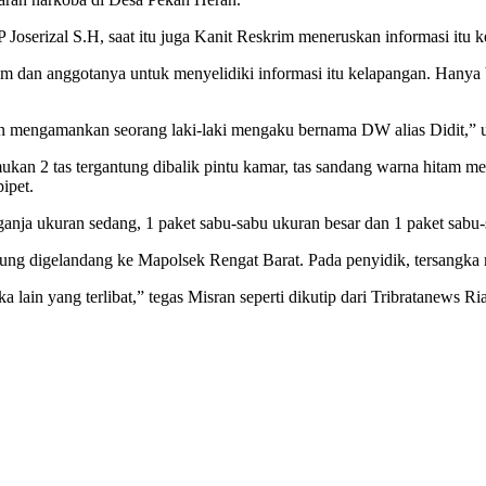
P Joserizal S.H, saat itu juga Kanit Reskrim meneruskan informasi it
 dan anggotanya untuk menyelidiki informasi itu kelapangan. Hanya 
n mengamankan seorang laki-laki mengaku bernama DW alias Didit,” 
kan 2 tas tergantung dibalik pintu kamar, tas sandang warna hitam me
ipet.
nja ukuran sedang, 1 paket sabu-sabu ukuran besar dan 1 paket sabu-sa
sung digelandang ke Mapolsek Rengat Barat. Pada penyidik, tersangka
lain yang terlibat,” tegas Misran seperti dikutip dari Tribratanews Ria