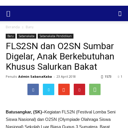
Beranda
Baru
Baru
Sabanakaba
Sabanakaba Pendidikan
FLS2SN dan O2SN Sumbar
Digelar, Anak Berkebutuhan
Khusus Salurkan Bakat
Penulis
Admin SabanaKaba
-
23 April 2018
1573
1
Batusangkar, (SK)–
Kegiatan FLS2N (Festival Lomba Seni
Siswa Nasional) dan O2SN (Olympiade Olahraga Siswa
Nasional) Sekolah Luar Biasa Gugus 3 Sumatera Barat