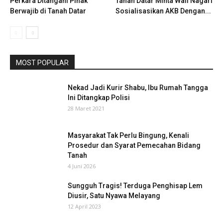
Perkara Ditangani Pihak
Tanah Datar Minta Wali Nagari
Berwajib di Tanah Datar
Sosialisasikan AKB Dengan...
MOST POPULAR
Nekad Jadi Kurir Shabu, Ibu Rumah Tangga
Ini Ditangkap Polisi
28 Maret 2021
Masyarakat Tak Perlu Bingung, Kenali
Prosedur dan Syarat Pemecahan Bidang
Tanah
4 Juni 2026
Sungguh Tragis! Terduga Penghisap Lem
Diusir, Satu Nyawa Melayang
12 April 2023