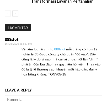
Transformasi Layanan Pertanahan
1 KOMENTAR
888slot
16 Mei 2026 at 3:57 pm
Về tiềm lực tài chính,
888slot
mỗi tháng có hơn 12
nghìn tỷ đô được công ty chủ quản “đổ vào”. Đây
cũng là lý do vì sao nhà cái lại chưa một lần “dính”
phải tin đồn lừa đảo hay quỵt tiền hội viên. Thay vào
đó là tỷ lệ thưởng cao, khuyến mãi hấp dẫn, đại lý
hoa hồng khủng. TONY05-15
LEAVE A REPLY