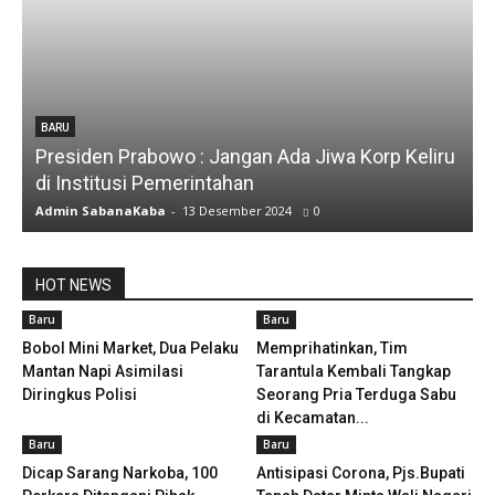
BARU
Presiden Prabowo : Jangan Ada Jiwa Korp Keliru
di Institusi Pemerintahan
Admin SabanaKaba
-
13 Desember 2024
0
HOT NEWS
Baru
Baru
Bobol Mini Market, Dua Pelaku
Memprihatinkan, Tim
Mantan Napi Asimilasi
Tarantula Kembali Tangkap
Diringkus Polisi
Seorang Pria Terduga Sabu
di Kecamatan...
Baru
Baru
Dicap Sarang Narkoba, 100
Antisipasi Corona, Pjs.Bupati