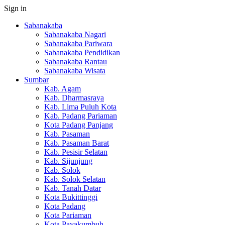
Sign in
Sabanakaba
Sabanakaba Nagari
Sabanakaba Pariwara
Sabanakaba Pendidikan
Sabanakaba Rantau
Sabanakaba Wisata
Sumbar
Kab. Agam
Kab. Dharmasraya
Kab. Lima Puluh Kota
Kab. Padang Pariaman
Kota Padang Panjang
Kab. Pasaman
Kab. Pasaman Barat
Kab. Pesisir Selatan
Kab. Sijunjung
Kab. Solok
Kab. Solok Selatan
Kab. Tanah Datar
Kota Bukittinggi
Kota Padang
Kota Pariaman
Kota Payakumbuh