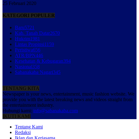
25 Februari 2020
KATEGORI POPULER
Baru
5721
Kab. Tanah Datar
2670
Hukrim
1981
Lintas Propinsi
1159
Peristiwa
656
ATR/BPN
446
Kesehatan & Kebugaran
394
Nasional
358
Sabanakaba Nagari
345
TENTANG KITA
Newspaper is your news, entertainment, music fashion website. We
provide you with the latest breaking news and videos straight from
the entertainment industry.
Hubungi kami:
info@sabanakaba.com
IKUTI KAMI
Tentang Kami
Redaksi
Iklan dan Kerjasama