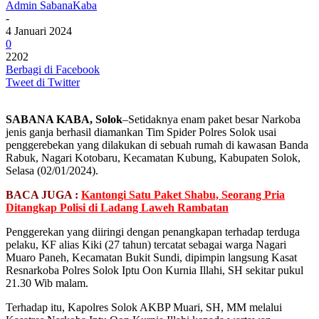
Admin SabanaKaba
-
4 Januari 2024
0
2202
Berbagi di Facebook
Tweet di Twitter
SABANA KABA, Solok
–Setidaknya enam paket besar Narkoba
jenis ganja berhasil diamankan Tim Spider Polres Solok usai
penggerebekan yang dilakukan di sebuah rumah di kawasan Banda
Rabuk, Nagari Kotobaru, Kecamatan Kubung, Kabupaten Solok,
Selasa (02/01/2024).
BACA JUGA :
Kantongi Satu Paket Shabu, Seorang Pria
Ditangkap Polisi di Ladang Laweh Rambatan
Penggerekan yang diiringi dengan penangkapan terhadap terduga
pelaku, KF alias Kiki (27 tahun) tercatat sebagai warga Nagari
Muaro Paneh, Kecamatan Bukit Sundi, dipimpin langsung Kasat
Resnarkoba Polres Solok Iptu Oon Kurnia Illahi, SH sekitar pukul
21.30 Wib malam.
Terhadap itu, Kapolres Solok AKBP Muari, SH, MM melalui