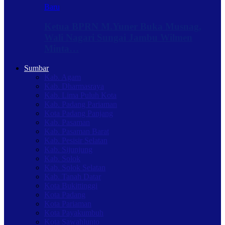
Baru
Ketua BPRN M.Yuner Buka Musnag,
Wali Nagari Sungai Jambu Wilmen
Minta…
Sumbar
Kab. Agam
Kab. Dharmasraya
Kab. Lima Puluh Kota
Kab. Padang Pariaman
Kota Padang Panjang
Kab. Pasaman
Kab. Pasaman Barat
Kab. Pesisir Selatan
Kab. Sijunjung
Kab. Solok
Kab. Solok Selatan
Kab. Tanah Datar
Kota Bukittinggi
Kota Padang
Kota Pariaman
Kota Payakumbuh
Kota Sawahlunto