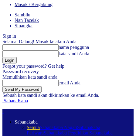
Masuk / Bergabung
Sambilu
Nan Tacelak
Sipangka
Sign in
Selamat Datang! Masuk ke akun Anda
nama pengguna
kata sandi Anda
Forgot your password? Get help
Password recovery
Memulihkan kata sandi anda
email Anda
Sebuah kata sandi akan dikirimkan ke email Anda.
SabanaKaba
Sabanakaba
Semua
Sabanakaba Nagari
Sabanakaba
Pariwara
Sabanakaba Pendidikan
Sabanakaba