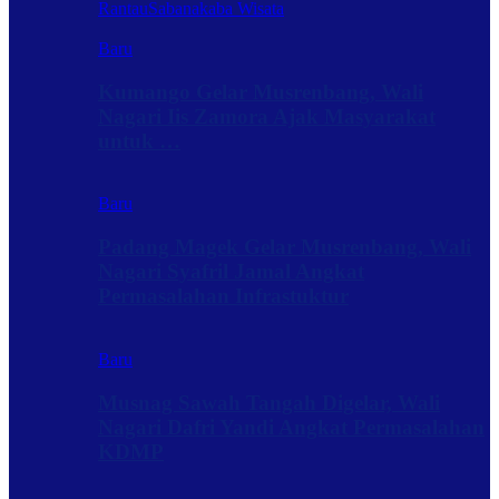
Rantau
Sabanakaba Wisata
Baru
Kumango Gelar Musrenbang, Wali
Nagari Iis Zamora Ajak Masyarakat
untuk …
Baru
Padang Magek Gelar Musrenbang, Wali
Nagari Syafril Jamal Angkat
Permasalahan Infrastuktur
Baru
Musnag Sawah Tangah Digelar, Wali
Nagari Dafri Yandi Angkat Permasalahan
KDMP