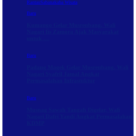
Rantau
Sabanakaba Wisata
Baru
Kumango Gelar Musrenbang, Wali
Nagari Iis Zamora Ajak Masyarakat
untuk …
Baru
Padang Magek Gelar Musrenbang, Wali
Nagari Syafril Jamal Angkat
Permasalahan Infrastuktur
Baru
Musnag Sawah Tangah Digelar, Wali
Nagari Dafri Yandi Angkat Permasalahan
KDMP