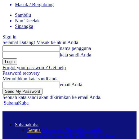
Masuk / Bergabung
Sambilu
Nan Tacelak
Sipangka
Sign in
Selamat Datang! Masuk ke akun Anda
nama pengguna
kata sandi Anda
Forgot your password? Get help
Password recovery
Memulihkan kata sandi anda
email Anda
Sebuah kata sandi akan dikirimkan ke email Anda.
SabanaKaba
Sabanakaba
Semua
Sabanakaba Nagari
Sabanakaba
Pariwara
Sabanakaba Pendidikan
Sabanakaba