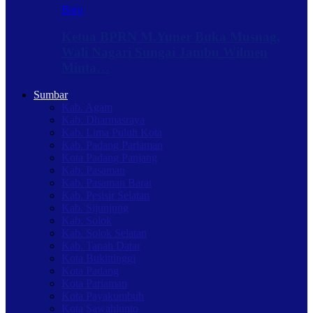
Baru
Ketua BPRN M.Yuner Buka Musnag,
Wali Nagari Sungai Jambu Wilmen
Minta…
Sumbar
Kab. Agam
Kab. Dharmasraya
Kab. Lima Puluh Kota
Kab. Padang Pariaman
Kota Padang Panjang
Kab. Pasaman
Kab. Pasaman Barat
Kab. Pesisir Selatan
Kab. Sijunjung
Kab. Solok
Kab. Solok Selatan
Kab. Tanah Datar
Kota Bukittinggi
Kota Padang
Kota Pariaman
Kota Payakumbuh
Kota Sawahlunto