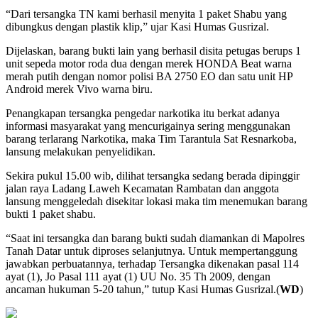
“Dari tersangka TN kami berhasil menyita 1 paket Shabu yang
dibungkus dengan plastik klip,” ujar Kasi Humas Gusrizal.
Dijelaskan, barang bukti lain yang berhasil disita petugas berups 1
unit sepeda motor roda dua dengan merek HONDA Beat warna
merah putih dengan nomor polisi BA 2750 EO dan satu unit HP
Android merek Vivo warna biru.
Penangkapan tersangka pengedar narkotika itu berkat adanya
informasi masyarakat yang mencurigainya sering menggunakan
barang terlarang Narkotika, maka Tim Tarantula Sat Resnarkoba,
lansung melakukan penyelidikan.
Sekira pukul 15.00 wib, dilihat tersangka sedang berada dipinggir
jalan raya Ladang Laweh Kecamatan Rambatan dan anggota
lansung menggeledah disekitar lokasi maka tim menemukan barang
bukti 1 paket shabu.
“Saat ini tersangka dan barang bukti sudah diamankan di Mapolres
Tanah Datar untuk diproses selanjutnya. Untuk mempertanggung
jawabkan perbuatannya, terhadap Tersangka dikenakan pasal 114
ayat (1), Jo Pasal 111 ayat (1) UU No. 35 Th 2009, dengan
ancaman hukuman 5-20 tahun,” tutup Kasi Humas Gusrizal.(
WD
)