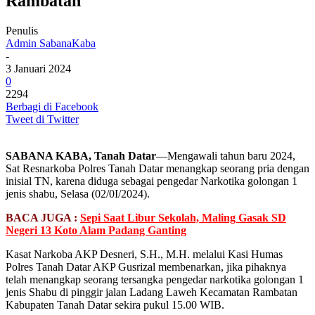
Rambatan
Penulis
Admin SabanaKaba
-
3 Januari 2024
0
2294
Berbagi di Facebook
Tweet di Twitter
SABANA KABA, Tanah Datar
—Mengawali tahun baru 2024,
Sat Resnarkoba Polres Tanah Datar menangkap seorang pria dengan
inisial TN, karena diduga sebagai pengedar Narkotika golongan 1
jenis shabu, Selasa (02/0I/2024).
BACA JUGA :
Sepi Saat Libur Sekolah, Maling Gasak SD
Negeri 13 Koto Alam Padang Ganting
Kasat Narkoba AKP Desneri, S.H., M.H. melalui Kasi Humas
Polres Tanah Datar AKP Gusrizal membenarkan, jika pihaknya
telah menangkap seorang tersangka pengedar narkotika golongan 1
jenis Shabu di pinggir jalan Ladang Laweh Kecamatan Rambatan
Kabupaten Tanah Datar sekira pukul 15.00 WIB.