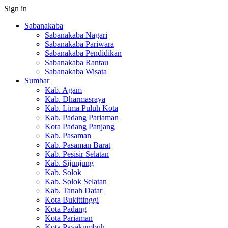
Sign in
Sabanakaba
Sabanakaba Nagari
Sabanakaba Pariwara
Sabanakaba Pendidikan
Sabanakaba Rantau
Sabanakaba Wisata
Sumbar
Kab. Agam
Kab. Dharmasraya
Kab. Lima Puluh Kota
Kab. Padang Pariaman
Kota Padang Panjang
Kab. Pasaman
Kab. Pasaman Barat
Kab. Pesisir Selatan
Kab. Sijunjung
Kab. Solok
Kab. Solok Selatan
Kab. Tanah Datar
Kota Bukittinggi
Kota Padang
Kota Pariaman
Kota Payakumbuh