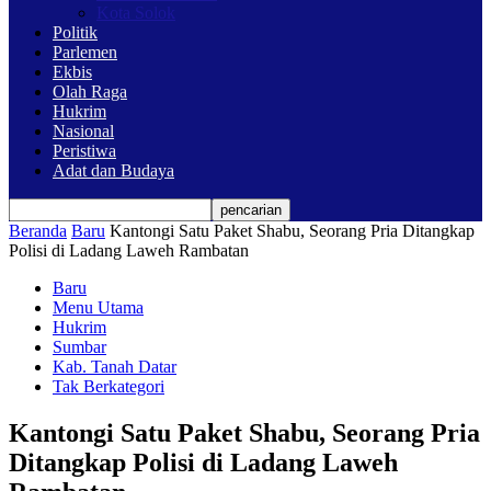
Kota Solok
Politik
Parlemen
Ekbis
Olah Raga
Hukrim
Nasional
Peristiwa
Adat dan Budaya
Beranda
Baru
Kantongi Satu Paket Shabu, Seorang Pria Ditangkap
Polisi di Ladang Laweh Rambatan
Baru
Menu Utama
Hukrim
Sumbar
Kab. Tanah Datar
Tak Berkategori
Kantongi Satu Paket Shabu, Seorang Pria
Ditangkap Polisi di Ladang Laweh