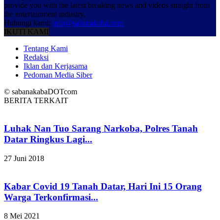
provide you with the latest breaking news and videos straight from
the entertainment industry.
Hubungi kami:
info@sabanakaba.com
IKUTI KAMI
Tentang Kami
Redaksi
Iklan dan Kerjasama
Pedoman Media Siber
© sabanakabaDOTcom
BERITA TERKAIT
Luhak Nan Tuo Sarang Narkoba, Polres Tanah
Datar Ringkus Lagi...
27 Juni 2018
Kabar Covid 19 Tanah Datar, Hari Ini 15 Orang
Warga Terkonfirmasi...
8 Mei 2021