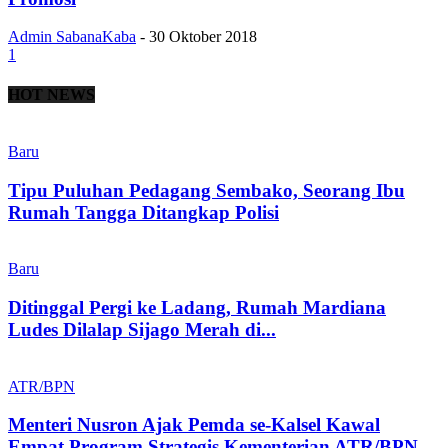
Admin SabanaKaba
-
30 Oktober 2018
1
HOT NEWS
Baru
Tipu Puluhan Pedagang Sembako, Seorang Ibu
Rumah Tangga Ditangkap Polisi
Baru
Ditinggal Pergi ke Ladang, Rumah Mardiana
Ludes Dilalap Sijago Merah di...
ATR/BPN
Menteri Nusron Ajak Pemda se-Kalsel Kawal
Empat Program Strategis Kementerian ATR/BPN