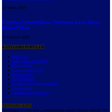
18 Maret 2020
Peristiwa Menyedihkan, Penebang Kayu Tewas
Diatas Pohon
25 Februari 2020
KATEGORI POPULER
Baru
5718
Kab. Tanah Datar
2669
Hukrim
1980
Lintas Propinsi
1158
Peristiwa
656
ATR/BPN
445
Kesehatan & Kebugaran
394
Nasional
358
Sabanakaba Nagari
345
TENTANG KITA
Newspaper is your news, entertainment, music fashion website. We