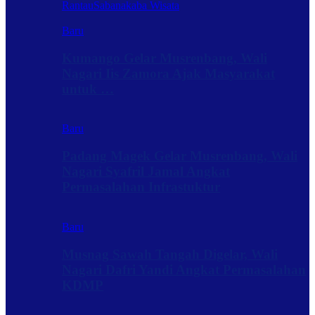
Rantau
Sabanakaba Wisata
Baru
Kumango Gelar Musrenbang, Wali
Nagari Iis Zamora Ajak Masyarakat
untuk …
Baru
Padang Magek Gelar Musrenbang, Wali
Nagari Syafril Jamal Angkat
Permasalahan Infrastuktur
Baru
Musnag Sawah Tangah Digelar, Wali
Nagari Dafri Yandi Angkat Permasalahan
KDMP