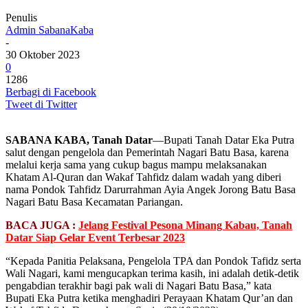
Penulis
Admin SabanaKaba
-
30 Oktober 2023
0
1286
Berbagi di Facebook
Tweet di Twitter
SABANA KABA, Tanah Datar
—Bupati Tanah Datar Eka Putra
salut dengan pengelola dan Pemerintah Nagari Batu Basa, karena
melalui kerja sama yang cukup bagus mampu melaksanakan
Khatam Al-Quran dan Wakaf Tahfidz dalam wadah yang diberi
nama Pondok Tahfidz Darurrahman Ayia Angek Jorong Batu Basa
Nagari Batu Basa Kecamatan Pariangan.
BACA JUGA :
Jelang Festival Pesona Minang Kabau, Tanah
Datar Siap Gelar Event Terbesar 2023
“Kepada Panitia Pelaksana, Pengelola TPA dan Pondok Tafidz serta
Wali Nagari, kami mengucapkan terima kasih, ini adalah detik-detik
pengabdian terakhir bagi pak wali di Nagari Batu Basa,” kata
Bupati Eka Putra ketika menghadiri Perayaan Khatam Qur’an dan