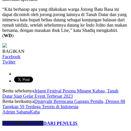
“Kita berharap apa yang dilakukan warga Jorong Batu Basa ini
dapat dicontoh oleh jorong-jorong lainnya di Tanah Datar dan yang
istimewa kata bupati beliau datang sebagai kunjungan balasan dari
rumah tahfidz, setelah sebelumnya datang ke Indo Jolito dan makan
bersama, dengan masakan ibuk Lise,” kata Shadiq mengkahiri.
(
WD
)
BAGIKAN
Facebook
Twitter
Berita sebelumya
Jelang Festival Pesona Minang Kabau, Tanah
Datar Siap Gelar Event Terbesar 2023
Berita berikutnya
Disinyalir Berencana Ganggu Pemilu, Densus 88
Tangkap 59 Terduga Teroris di Indonesia
Admin SabanaKaba
BERITA TERKAIT
DARI PENULIS