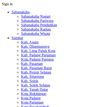
Sign in
Sabanakaba
Sabanakaba Nagari
Sabanakaba Pariwara
Sabanakaba Pendidikan
Sabanakaba Rantau
Sabanakaba Wisata
Sumbar
Kab. Agam
Kab. Dharmasraya
Kab. Lima Puluh Kota
Kab. Padang Pariaman
Kota Padang Panjang
Kab. Pasaman
Kab. Pasaman Barat
Kab. Pesisir Selatan
Kab. Sijunjung
Kab. Solok
Kab. Solok Selatan
Kab. Tanah Datar
Kota Bukittinggi
Kota Padang
Kota Pariaman
Kota Payakumbuh