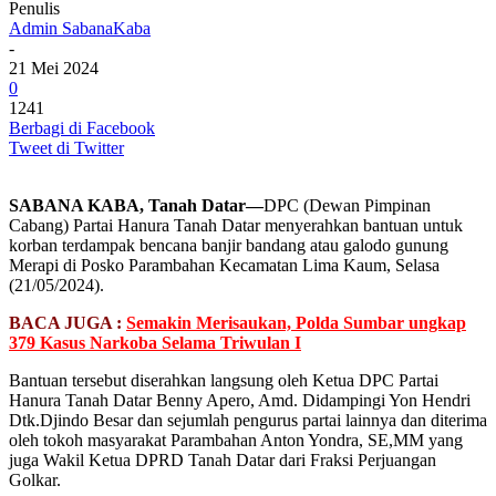
Penulis
Admin SabanaKaba
-
21 Mei 2024
0
1241
Berbagi di Facebook
Tweet di Twitter
SABANA KABA, Tanah Datar—
DPC (Dewan Pimpinan
Cabang) Partai Hanura Tanah Datar menyerahkan bantuan untuk
korban terdampak bencana banjir bandang atau galodo gunung
Merapi di Posko Parambahan Kecamatan Lima Kaum, Selasa
(21/05/2024).
BACA JUGA :
Semakin Merisaukan, Polda Sumbar ungkap
379 Kasus Narkoba Selama Triwulan I
Bantuan tersebut diserahkan langsung oleh Ketua DPC Partai
Hanura Tanah Datar Benny Apero, Amd. Didampingi Yon Hendri
Dtk.Djindo Besar dan sejumlah pengurus partai lainnya dan diterima
oleh tokoh masyarakat Parambahan Anton Yondra, SE,MM yang
juga Wakil Ketua DPRD Tanah Datar dari Fraksi Perjuangan
Golkar.