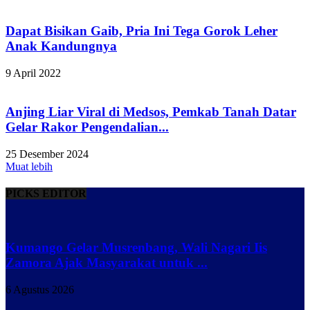
Dapat Bisikan Gaib, Pria Ini Tega Gorok Leher
Anak Kandungnya
9 April 2022
Anjing Liar Viral di Medsos, Pemkab Tanah Datar
Gelar Rakor Pengendalian...
25 Desember 2024
Muat lebih
PICKS EDITOR
Kumango Gelar Musrenbang, Wali Nagari Iis
Zamora Ajak Masyarakat untuk ...
6 Agustus 2026