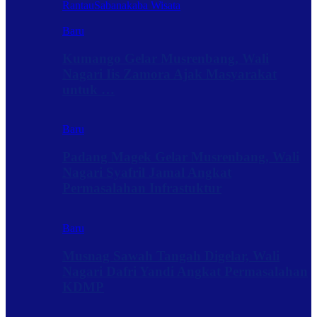
Rantau
Sabanakaba Wisata
Baru
Kumango Gelar Musrenbang, Wali
Nagari Iis Zamora Ajak Masyarakat
untuk …
Baru
Padang Magek Gelar Musrenbang, Wali
Nagari Syafril Jamal Angkat
Permasalahan Infrastuktur
Baru
Musnag Sawah Tangah Digelar, Wali
Nagari Dafri Yandi Angkat Permasalahan
KDMP