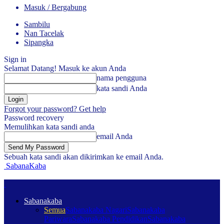
Masuk / Bergabung
Sambilu
Nan Tacelak
Sipangka
Sign in
Selamat Datang! Masuk ke akun Anda
nama pengguna
kata sandi Anda
Forgot your password? Get help
Password recovery
Memulihkan kata sandi anda
email Anda
Sebuah kata sandi akan dikirimkan ke email Anda.
SabanaKaba
Sabanakaba
Semua
Sabanakaba Nagari
Sabanakaba
Pariwara
Sabanakaba Pendidikan
Sabanakaba