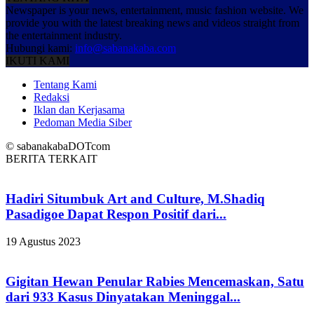
Newspaper is your news, entertainment, music fashion website. We
provide you with the latest breaking news and videos straight from
the entertainment industry.
Hubungi kami:
info@sabanakaba.com
IKUTI KAMI
Tentang Kami
Redaksi
Iklan dan Kerjasama
Pedoman Media Siber
© sabanakabaDOTcom
BERITA TERKAIT
Hadiri Situmbuk Art and Culture, M.Shadiq
Pasadigoe Dapat Respon Positif dari...
19 Agustus 2023
Gigitan Hewan Penular Rabies Mencemaskan, Satu
dari 933 Kasus Dinyatakan Meninggal...