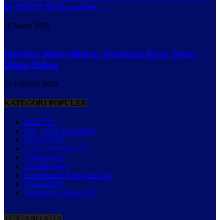
ke RSUD Ali Hanafiah...
18 Maret 2020
Peristiwa Menyedihkan, Penebang Kayu Tewas
Diatas Pohon
25 Februari 2020
KATEGORI POPULER
Baru
5716
Kab. Tanah Datar
2668
Hukrim
1980
Lintas Propinsi
1158
Peristiwa
656
ATR/BPN
444
Kesehatan & Kebugaran
394
Nasional
358
Sabanakaba Nagari
345
TENTANG KITA