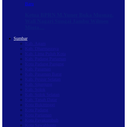
Baru
Ketua BPRN M.Yuner Buka Musnag,
Wali Nagari Sungai Jambu Wilmen
Minta…
Sumbar
Kab. Agam
Kab. Dharmasraya
Kab. Lima Puluh Kota
Kab. Padang Pariaman
Kota Padang Panjang
Kab. Pasaman
Kab. Pasaman Barat
Kab. Pesisir Selatan
Kab. Sijunjung
Kab. Solok
Kab. Solok Selatan
Kab. Tanah Datar
Kota Bukittinggi
Kota Padang
Kota Pariaman
Kota Payakumbuh
Kota Sawahlunto