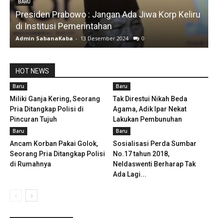
den Prabowo : Jangan Ada Jiwa Korp Keliru
BARU
stitusi Pemerintahan
Silfia Hana
 SabanaKaba
-
13 Desember 2024
0
Admin Saban
HOT NEWS
Baru
Baru
Miliki Ganja Kering, Seorang
Tak Direstui Nikah Beda
Pria Ditangkap Polisi di
Agama, Adik Ipar Nekat
Pincuran Tujuh
Lakukan Pembunuhan
Baru
Baru
Ancam Korban Pakai Golok,
Sosialisasi Perda Sumbar
Seorang Pria Ditangkap Polisi
No.17 tahun 2018,
di Rumahnya
Neldaswenti Berharap Tak
Ada Lagi...