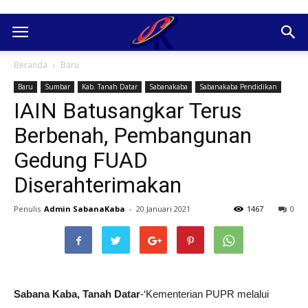
Beranda
Baru
Baru
Sumbar
Kab. Tanah Datar
Sabanakaba
Sabanakaba Pendidikan
IAIN Batusangkar Terus
Berbenah, Pembangunan
Gedung FUAD
Diserahterimakan
Penulis
Admin SabanaKaba
-
20 Januari 2021
1467
0
Sabana Kaba, Tanah Datar
-‘Kementerian PUPR melalui