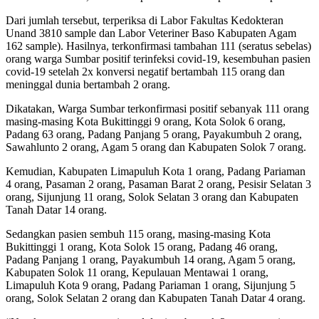
Dari jumlah tersebut, terperiksa di Labor Fakultas Kedokteran
Unand 3810 sample dan Labor Veteriner Baso Kabupaten Agam
162 sample). Hasilnya, terkonfirmasi tambahan 111 (seratus sebelas)
orang warga Sumbar positif terinfeksi covid-19, kesembuhan pasien
covid-19 setelah 2x konversi negatif bertambah 115 orang dan
meninggal dunia bertambah 2 orang.
Dikatakan, Warga Sumbar terkonfirmasi positif sebanyak 111 orang
masing-masing Kota Bukittinggi 9 orang, Kota Solok 6 orang,
Padang 63 orang, Padang Panjang 5 orang, Payakumbuh 2 orang,
Sawahlunto 2 orang, Agam 5 orang dan Kabupaten Solok 7 orang.
Kemudian, Kabupaten Limapuluh Kota 1 orang, Padang Pariaman
4 orang, Pasaman 2 orang, Pasaman Barat 2 orang, Pesisir Selatan 3
orang, Sijunjung 11 orang, Solok Selatan 3 orang dan Kabupaten
Tanah Datar 14 orang.
Sedangkan pasien sembuh 115 orang, masing-masing Kota
Bukittinggi 1 orang, Kota Solok 15 orang, Padang 46 orang,
Padang Panjang 1 orang, Payakumbuh 14 orang, Agam 5 orang,
Kabupaten Solok 11 orang, Kepulauan Mentawai 1 orang,
Limapuluh Kota 9 orang, Padang Pariaman 1 orang, Sijunjung 5
orang, Solok Selatan 2 orang dan Kabupaten Tanah Datar 4 orang.