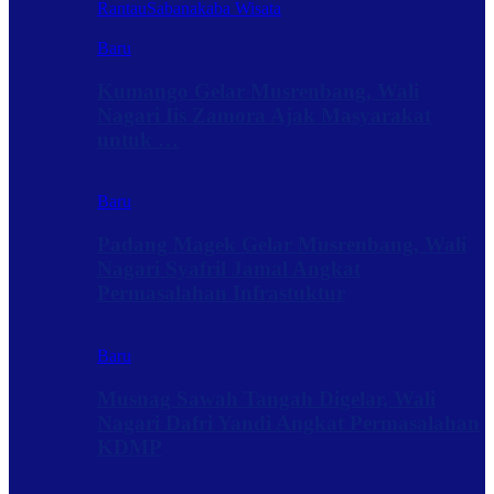
Rantau
Sabanakaba Wisata
Baru
Kumango Gelar Musrenbang, Wali
Nagari Iis Zamora Ajak Masyarakat
untuk …
Baru
Padang Magek Gelar Musrenbang, Wali
Nagari Syafril Jamal Angkat
Permasalahan Infrastuktur
Baru
Musnag Sawah Tangah Digelar, Wali
Nagari Dafri Yandi Angkat Permasalahan
KDMP