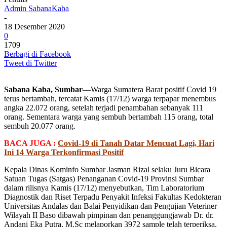
Admin SabanaKaba
-
18 Desember 2020
0
1709
Berbagi di Facebook
Tweet di Twitter
Sabana Kaba, Sumbar
—Warga Sumatera Barat positif Covid 19
terus bertambah, tercatat Kamis (17/12) warga terpapar menembus
angka 22.072 orang, setelah terjadi penambahan sebanyak 111
orang. Sementara warga yang sembuh bertambah 115 orang, total
sembuh 20.077 orang.
BACA JUGA :
Covid-19 di Tanah Datar Mencuat Lagi, Hari
Ini 14 Warga Terkonfirmasi Positif
Kepala Dinas Kominfo Sumbar Jasman Rizal selaku Juru Bicara
Satuan Tugas (Satgas) Penanganan Covid-19 Provinsi Sumbar
dalam rilisnya Kamis (17/12) menyebutkan, Tim Laboratorium
Diagnostik dan Riset Terpadu Penyakit Infeksi Fakultas Kedokteran
Universitas Andalas dan Balai Penyidikan dan Pengujian Veteriner
Wilayah II Baso dibawah pimpinan dan penanggungjawab Dr. dr.
Andani Eka Putra, M.Sc melaporkan 3972 sample telah terperiksa.