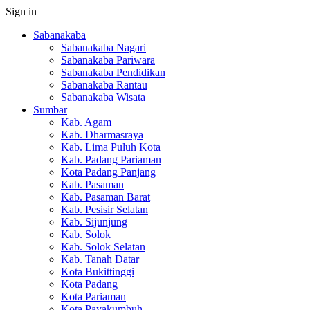
Sign in
Sabanakaba
Sabanakaba Nagari
Sabanakaba Pariwara
Sabanakaba Pendidikan
Sabanakaba Rantau
Sabanakaba Wisata
Sumbar
Kab. Agam
Kab. Dharmasraya
Kab. Lima Puluh Kota
Kab. Padang Pariaman
Kota Padang Panjang
Kab. Pasaman
Kab. Pasaman Barat
Kab. Pesisir Selatan
Kab. Sijunjung
Kab. Solok
Kab. Solok Selatan
Kab. Tanah Datar
Kota Bukittinggi
Kota Padang
Kota Pariaman
Kota Payakumbuh