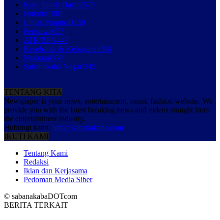
Kab. Tanah Datar
2670
Hukrim
1981
Lintas Propinsi
1159
Peristiwa
657
ATR/BPN
447
Kesehatan & Kebugaran
394
Nasional
359
Sabanakaba Nagari
345
TENTANG KITA
Newspaper is your news, entertainment, music fashion website. We
provide you with the latest breaking news and videos straight from
the entertainment industry.
Hubungi kami:
info@sabanakaba.com
IKUTI KAMI
Tentang Kami
Redaksi
Iklan dan Kerjasama
Pedoman Media Siber
© sabanakabaDOTcom
BERITA TERKAIT