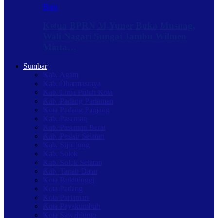
Baru
Ketua BPRN M.Yuner Buka Musnag,
Wali Nagari Sungai Jambu Wilmen
Minta…
Sumbar
Kab. Agam
Kab. Dharmasraya
Kab. Lima Puluh Kota
Kab. Padang Pariaman
Kota Padang Panjang
Kab. Pasaman
Kab. Pasaman Barat
Kab. Pesisir Selatan
Kab. Sijunjung
Kab. Solok
Kab. Solok Selatan
Kab. Tanah Datar
Kota Bukittinggi
Kota Padang
Kota Pariaman
Kota Payakumbuh
Kota Sawahlunto