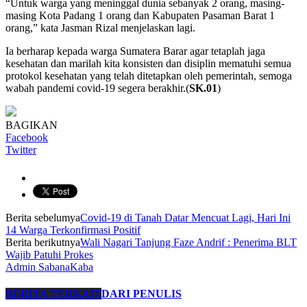
“Untuk warga yang meninggal dunia sebanyak 2 orang, masing-
masing Kota Padang 1 orang dan Kabupaten Pasaman Barat 1
orang,” kata Jasman Rizal menjelaskan lagi.
Ia berharap kepada warga Sumatera Barar agar tetaplah jaga
kesehatan dan marilah kita konsisten dan disiplin mematuhi semua
protokol kesehatan yang telah ditetapkan oleh pemerintah, semoga
wabah pandemi covid-19 segera berakhir.(
SK.01
)
BAGIKAN
Facebook
Twitter
Berita sebelumya
Covid-19 di Tanah Datar Mencuat Lagi, Hari Ini
14 Warga Terkonfirmasi Positif
Berita berikutnya
Wali Nagari Tanjung Faze Andrif : Penerima BLT
Wajib Patuhi Prokes
Admin SabanaKaba
BERITA TERKAIT
DARI PENULIS