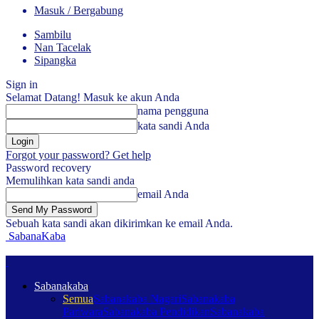
Masuk / Bergabung
Sambilu
Nan Tacelak
Sipangka
Sign in
Selamat Datang! Masuk ke akun Anda
nama pengguna
kata sandi Anda
Forgot your password? Get help
Password recovery
Memulihkan kata sandi anda
email Anda
Sebuah kata sandi akan dikirimkan ke email Anda.
SabanaKaba
Sabanakaba
Semua
Sabanakaba Nagari
Sabanakaba
Pariwara
Sabanakaba Pendidikan
Sabanakaba