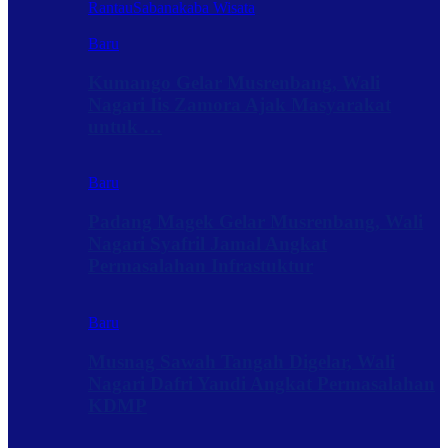
Rantau
Sabanakaba Wisata
Baru
Kumango Gelar Musrenbang, Wali
Nagari Iis Zamora Ajak Masyarakat
untuk …
Baru
Padang Magek Gelar Musrenbang, Wali
Nagari Syafril Jamal Angkat
Permasalahan Infrastuktur
Baru
Musnag Sawah Tangah Digelar, Wali
Nagari Dafri Yandi Angkat Permasalahan
KDMP