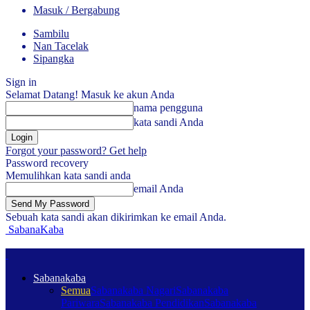
Masuk / Bergabung
Sambilu
Nan Tacelak
Sipangka
Sign in
Selamat Datang! Masuk ke akun Anda
nama pengguna
kata sandi Anda
Forgot your password? Get help
Password recovery
Memulihkan kata sandi anda
email Anda
Sebuah kata sandi akan dikirimkan ke email Anda.
SabanaKaba
Sabanakaba
Semua
Sabanakaba Nagari
Sabanakaba
Pariwara
Sabanakaba Pendidikan
Sabanakaba