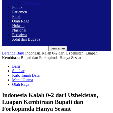
Kota Solok
Politik
Parlemen
Ekbis
Olah Raga
Hukrim
Nasional
Peristiwa
Adat dan Budaya
Beranda
Baru
Indonesia Kalah 0-2 dari Uzbekistan, Luapan
Kembiraan Bupati dan Forkopimda Hanya Sesaat
Baru
Sumbar
Kab. Tanah Datar
Menu Utama
Olah Raga
Indonesia Kalah 0-2 dari Uzbekistan,
Luapan Kembiraan Bupati dan
Forkopimda Hanya Sesaat