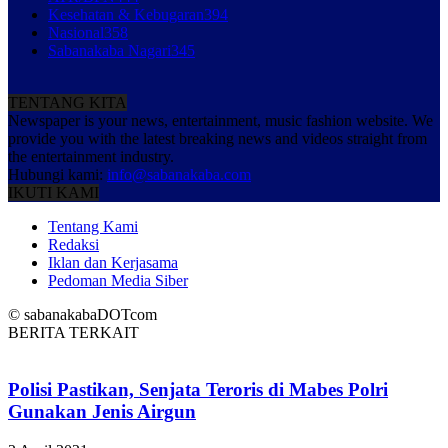
Kesehatan & Kebugaran
394
Nasional
358
Sabanakaba Nagari
345
TENTANG KITA
Newspaper is your news, entertainment, music fashion website. We
provide you with the latest breaking news and videos straight from
the entertainment industry.
Hubungi kami:
info@sabanakaba.com
IKUTI KAMI
Tentang Kami
Redaksi
Iklan dan Kerjasama
Pedoman Media Siber
© sabanakabaDOTcom
BERITA TERKAIT
Polisi Pastikan, Senjata Teroris di Mabes Polri
Gunakan Jenis Airgun