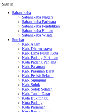
Sign in
Sabanakaba
Sabanakaba Nagari
Sabanakaba Pariwara
Sabanakaba Pendidikan
Sabanakaba Rantau
Sabanakaba Wisata
Sumbar
Kab. Agam
Kab. Dharmasraya
Kab. Lima Puluh Kota
Kab. Padang Pariaman
Kota Padang Panjang
Kab. Pasaman
Kab. Pasaman Barat
Kab. Pesisir Selatan
Kab. Sijunjung
Kab. Solok
Kab. Solok Selatan
Kab. Tanah Datar
Kota Bukittinggi
Kota Padang
Kota Pariaman
Kota Payakumbuh