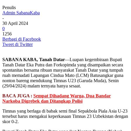
Penulis
Admin SabanaKaba
-
30 April 2024
0
1256
Berbagi di Facebook
Tweet di Twitter
SABANA KABA, Tanah Datar
—Luapan kegembiraan Bupati
Tanah Datar Eka Putra dan Forkopimda yang disampaikan secara
spontanitas bersama ribuan masyarakat Tanah Datar yang tumpah
ruah memadati Lapangan Cindua Mato (LCM) Batusangkar guna
nonton bareng mendukung Timnas U23 (Garuda Muda), Senin
(29/04/2024) malam ternyata hanya sesaat.
BACA JUGA :
Sempat Dihadang Warga, Dua Bandar
Narkoba Digrebek dan Ditangkap Polisi
Timnas yang berlaga di babak semi final Sepakbola Piala Asia U-23
tersebut harus mengakui keperkasaan Timnas 23 Uzbekistan dengan
skor 0-2.