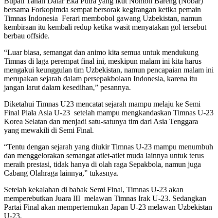
Bupati Tanah Datar Eka Putra yang ikut Nonton Bareng (Nobar)
bersama Forkopimda sempat bersorak kegirangan ketika pemain
Timnas Indonesia Ferari membobol gawang Uzbekistan, namun
kembiraan itu kembali redup ketika wasit menyatakan gol tersebut
berbau offside.
“Luar biasa, semangat dan animo kita semua untuk mendukung
Timnas di laga perempat final ini, meskipun malam ini kita harus
mengakui keunggulan tim Uzbekistan, namun pencapaian malam ini
merupakan sejarah dalam persepakbolaan Indonesia, karena itu
jangan larut dalam kesedihan,” pesannya.
Diketahui Timnas U23 mencatat sejarah mampu melaju ke Semi
Final Piala Asia U-23 setelah mampu mengkandaskan Timnas U-23
Korea Selatan dan menjadi satu-satunya tim dari Asia Tenggara
yang mewakili di Semi Final.
“Tentu dengan sejarah yang diukir Timnas U-23 mampu menumbuh
dan menggelorakan semangat atlet-atlet muda lainnya untuk terus
meraih prestasi, tidak hanya di olah raga Sepakbola, namun juga
Cabang Olahraga lainnya,” tukasnya.
Setelah kekalahan di babak Semi Final, Timnas U-23 akan
memperebutkan Juara III melawan Timnas Irak U-23. Sedangkan
Partai Final akan mempertemukan Japan U-23 melawan Uzbekistan
U-23.