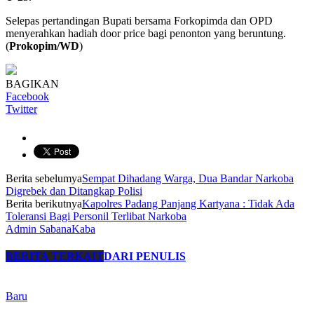
Selepas pertandingan Bupati bersama Forkopimda dan OPD
menyerahkan hadiah door price bagi penonton yang beruntung.
(
Prokopim/WD
)
BAGIKAN
Facebook
Twitter
Berita sebelumya
Sempat Dihadang Warga, Dua Bandar Narkoba
Digrebek dan Ditangkap Polisi
Berita berikutnya
Kapolres Padang Panjang Kartyana : Tidak Ada
Toleransi Bagi Personil Terlibat Narkoba
Admin SabanaKaba
BERITA TERKAIT
DARI PENULIS
Baru