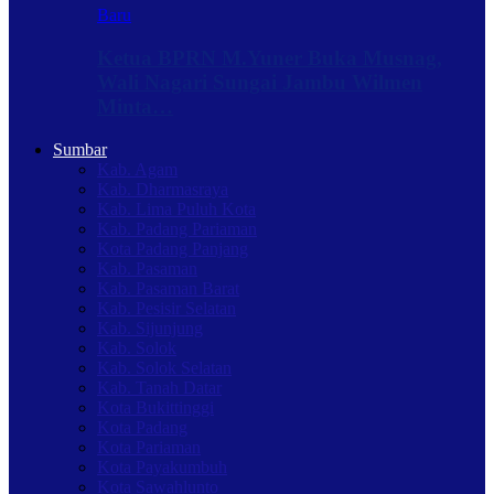
Baru
Ketua BPRN M.Yuner Buka Musnag,
Wali Nagari Sungai Jambu Wilmen
Minta…
Sumbar
Kab. Agam
Kab. Dharmasraya
Kab. Lima Puluh Kota
Kab. Padang Pariaman
Kota Padang Panjang
Kab. Pasaman
Kab. Pasaman Barat
Kab. Pesisir Selatan
Kab. Sijunjung
Kab. Solok
Kab. Solok Selatan
Kab. Tanah Datar
Kota Bukittinggi
Kota Padang
Kota Pariaman
Kota Payakumbuh
Kota Sawahlunto