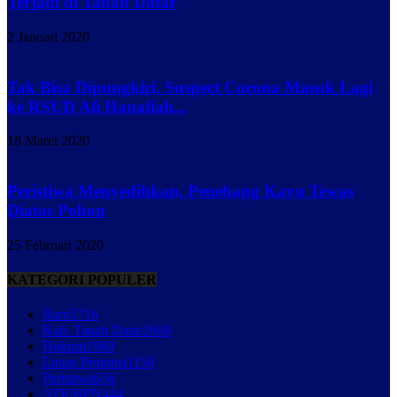
Terjadi di Tanah Datar
2 Januari 2020
Tak Bisa Dipungkiri, Suspect Corona Masuk Lagi
ke RSUD Ali Hanafiah...
18 Maret 2020
Peristiwa Menyedihkan, Penebang Kayu Tewas
Diatas Pohon
25 Februari 2020
KATEGORI POPULER
Baru
5716
Kab. Tanah Datar
2668
Hukrim
1980
Lintas Propinsi
1158
Peristiwa
656
ATR/BPN
444