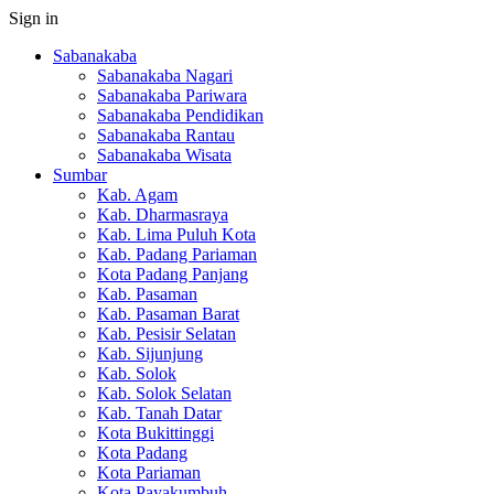
Sign in
Sabanakaba
Sabanakaba Nagari
Sabanakaba Pariwara
Sabanakaba Pendidikan
Sabanakaba Rantau
Sabanakaba Wisata
Sumbar
Kab. Agam
Kab. Dharmasraya
Kab. Lima Puluh Kota
Kab. Padang Pariaman
Kota Padang Panjang
Kab. Pasaman
Kab. Pasaman Barat
Kab. Pesisir Selatan
Kab. Sijunjung
Kab. Solok
Kab. Solok Selatan
Kab. Tanah Datar
Kota Bukittinggi
Kota Padang
Kota Pariaman
Kota Payakumbuh