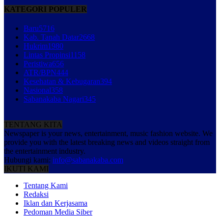
KATEGORI POPULER
Baru
5716
Kab. Tanah Datar
2668
Hukrim
1980
Lintas Propinsi
1158
Peristiwa
656
ATR/BPN
444
Kesehatan & Kebugaran
394
Nasional
358
Sabanakaba Nagari
345
TENTANG KITA
Newspaper is your news, entertainment, music fashion website. We
provide you with the latest breaking news and videos straight from
the entertainment industry.
Hubungi kami:
info@sabanakaba.com
IKUTI KAMI
Tentang Kami
Redaksi
Iklan dan Kerjasama
Pedoman Media Siber