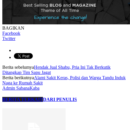
BAGIKAN
Facebook
Twitter
Berita sebelumya
Hendak Jual Shabu, Pria Ini Tak Berkutik
Ditangkap Tim Sapu Jagat
Berita berikutnya
Alami Sakit Keras, Polisi dan Warga Tandu Induk
Naga ke Rumah Sakit
Admin SabanaKaba
BERITA TERKAIT
DARI PENULIS