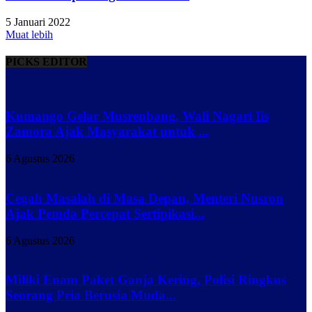
5 Januari 2022
Muat lebih
PICKS EDITOR
Kumango Gelar Musrenbang, Wali Nagari Iis
Zamora Ajak Masyarakat untuk ...
6 Agustus 2026
Cegah Masalah di Masa Depan, Menteri Nusron
Ajak Pemda Percepat Sertipikasi...
6 Agustus 2026
Miliki Enam Paket Ganja Kering, Polisi Ringkus
Seorang Pria Berusia Muda...