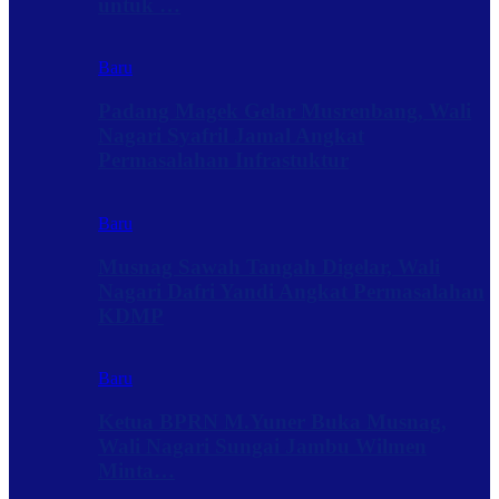
untuk …
Baru
Padang Magek Gelar Musrenbang, Wali
Nagari Syafril Jamal Angkat
Permasalahan Infrastuktur
Baru
Musnag Sawah Tangah Digelar, Wali
Nagari Dafri Yandi Angkat Permasalahan
KDMP
Baru
Ketua BPRN M.Yuner Buka Musnag,
Wali Nagari Sungai Jambu Wilmen
Minta…