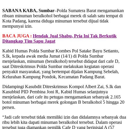
SABANA KABA, Sumbar
–Polda Sumatera Barat mengamankan
ribuan minuman beralkohol berbagai merek di salah satu tempat di
Kota Padang, karena diduga minuman tersebut dijual tidak
mempunyai izin.
BACA JUGA :
Hendak Jual Shabu, Pria Ini Tak Berkutik
Ditangkap Tim Sapu Jagat
Kabid Humas Polda Sumbar Kombes Pol Satake Bayu Setianto,
S.Ik, kepada awak media Jumat (14/1) di Polda Sumbar
menjelaskan, minuman (beralkohol) tersebut didapat dari cafe D,
saat Ditreskrimsus Polda Sumbar melakukan kegiatan operasi
penyakit masyarakat, yang bertempat dijalan Kampung Sebelah,
Kelurahan Kampung Pondok, Kecamatan Padang Barat.
Didampingi Kasubdit Ditreskrimsus Kompol Albert Zai, S.Ik dan
Kasubbid PID Pembina Joni R, Kabid Humas selanjutnya
menjelaskan, dari cafe itu petugas mengamankan sebanyak 2.165
botol minuman berbagai merek golongan B beralkohol 5 hingga 20
persen.
“Jadi cafe tersebut tidak memiliki izin dan didalamnya sebanyak dua
ribu lebih kita dapati minuman beralkohol tersebut. Dalam operasi
tersebut juga diamankan pemilik Cafe D yang berinisial A (57