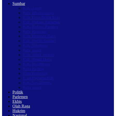
Sumbar
Kab. Agam
Kab. Dharmasraya
Kab. Lima Puluh Kota
Kab. Padang Pariaman
Kota Padang Panjang
Kab. Pasaman
Kab. Pasaman Barat
Kab. Pesisir Selatan
Kab. Sijunjung
Kab. Solok
Kab. Solok Selatan
Kab. Tanah Datar
Kota Bukittinggi
Kota Padang
Kota Pariaman
Kota Payakumbuh
Kota Sawahlunto
Kota Solok
Politik
Parlemen
Ekbis
Olah Raga
Hukrim
Nasional