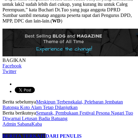
untuk laki2 sudah lebih dari cukup, yang kurang itu untuk Caleg
Perempuan,” kata Buchari Dt.Tuo yang juga anggota DPRD
Sumbar sambil menatap anggota peserta rapat dari Pengurus DPD,
MPP, DPC dan lain-lain.(
WD
)
BAGIKAN
Facebook
Twitter
Berita sebelumya
Meskipun Terbengkalai, Pelebaran Jembatan
Batonga Koto Alam Tetap Dilanjutkan
Berita berikutnya
Semarak, Pembukaan Festival Pesona Nagari Tuo
Diwarnai Letusan Badia Batuang
Admin SabanaKaba
BERITA TERKAIT
DARI PENULIS