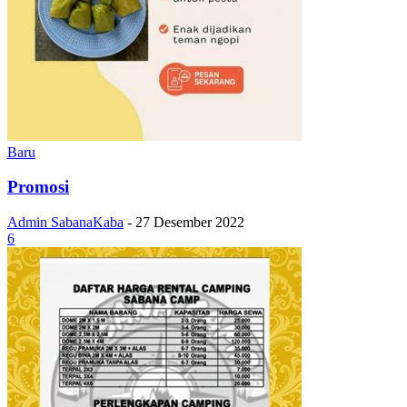
Baru
Promosi
Admin SabanaKaba
-
27 Desember 2022
6