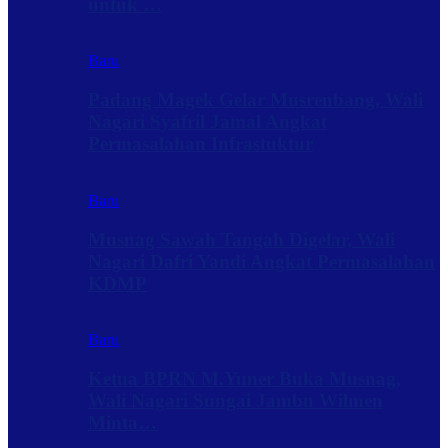
untuk …
Baru
Padang Magek Gelar Musrenbang, Wali
Nagari Syafril Jamal Angkat
Permasalahan Infrastuktur
Baru
Musnag Sawah Tangah Digelar, Wali
Nagari Dafri Yandi Angkat Permasalahan
KDMP
Baru
Ketua BPRN M.Yuner Buka Musnag,
Wali Nagari Sungai Jambu Wilmen
Minta…