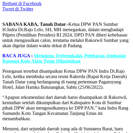
Berbagi di Facebook
Tweet di Twitter
SABANA KABA, Tanah Datar
–Ketua DPW PAN Sumbar
H.Indra Dt.Rajo Lelo, SH, MH menegaskan, dalam menghadapi
Pilpres (Pemilihan Presiden) RI 2024, DPD PAN diberi kebebasan
untuk mengusulkan calon, terutama melalui Rakorwil Sumbar yang
akan digelar dalam waktu dekat di Padang.
BACA JUGA :
Meskipun Terbengkalai, Pelebaran Jembatan
Batonga Koto Alam Tetap Dilanjutkan
Penegasan tersebut disampaikan Ketua DPW PAN Indra Dt.Rajo
Lelo, ketika membuka secara resmi Rakerda (Rapat Kerja Daerah)
Tanah Datar yang berlangsung di ruang pertemuan Pagaruyung
Hotel, Jalan Hamka Batusangkar, Sabtu (25/06/2022).
“Apapun rekomendasi dari daerah harus disampaikan di Rakorwil,
kemudian setelah dikumpulkan dari Kabupaten Kota di Sumbar
pihak DPW akan mengusulkannya ke DPP PAN,” kata Indra Rang
Sumando Koto Tangan Kecamatan Tanjung Emas ini
menambahkan.
Menurut, dari sejumlah daerah yang ada di Sumatera Barat, baru