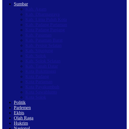
Sumbar
Kab. Agam
Kab. Dharmasraya
Kab. Lima Puluh Kota
Kab. Padang Pariaman
Kota Padang Panjang
Kab. Pasaman
Kab. Pasaman Barat
Kab. Pesisir Selatan
Kab. Sijunjung
Kab. Solok
Kab. Solok Selatan
Kab. Tanah Datar
Kota Bukittinggi
Kota Padang
Kota Pariaman
Kota Payakumbuh
Kota Sawahlunto
Kota Solok
Politik
Parlemen
Ekbis
Olah Raga
Hukrim
Nasional