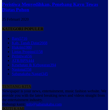
Peristiwa Menyedihkan, Penebang Kayu Tewas
Diatas Pohon
25 Februari 2020
KATEGORI POPULER
Baru
5716
Kab. Tanah Datar
2668
Hukrim
1980
Lintas Propinsi
1158
Peristiwa
656
ATR/BPN
444
Kesehatan & Kebugaran
394
Nasional
358
Sabanakaba Nagari
345
TENTANG KITA
Newspaper is your news, entertainment, music fashion website. We
provide you with the latest breaking news and videos straight from
the entertainment industry.
Hubungi kami:
info@sabanakaba.com
IKUTI KAMI