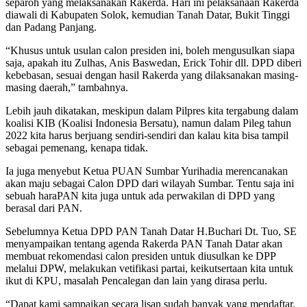
separoh yang melaksanakan Rakerda. Hari ini pelaksanaan Rakerda
diawali di Kabupaten Solok, kemudian Tanah Datar, Bukit Tinggi
dan Padang Panjang.
“Khusus untuk usulan calon presiden ini, boleh mengusulkan siapa
saja, apakah itu Zulhas, Anis Baswedan, Erick Tohir dll. DPD diberi
kebebasan, sesuai dengan hasil Rakerda yang dilaksanakan masing-
masing daerah,” tambahnya.
Lebih jauh dikatakan, meskipun dalam Pilpres kita tergabung dalam
koalisi KIB (Koalisi Indonesia Bersatu), namun dalam Pileg tahun
2022 kita harus berjuang sendiri-sendiri dan kalau kita bisa tampil
sebagai pemenang, kenapa tidak.
Ia juga menyebut Ketua PUAN Sumbar Yurihadia merencanakan
akan maju sebagai Calon DPD dari wilayah Sumbar. Tentu saja ini
sebuah haraPAN kita juga untuk ada perwakilan di DPD yang
berasal dari PAN.
Sebelumnya Ketua DPD PAN Tanah Datar H.Buchari Dt. Tuo, SE
menyampaikan tentang agenda Rakerda PAN Tanah Datar akan
membuat rekomendasi calon presiden untuk diusulkan ke DPP
melalui DPW, melakukan vetifikasi partai, keikutsertaan kita untuk
ikut di KPU, masalah Pencalegan dan lain yang dirasa perlu.
“Dapat kami sampaikan secara lisan sudah banyak yang mendaftar,