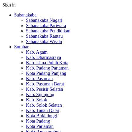
Sign in
Sabanakaba
Sabanakaba Nagari
Sabanakaba Pariwara
Sabanakaba Pendidikan
Sabanakaba Rantau
Sabanakaba Wisata
Sumbar
Kab. Agam
Kab. Dharmasraya
Kab. Lima Puluh Kota
Kab. Padang Pariaman
Kota Padang Panjang
Kab. Pasaman
Kab. Pasaman Barat
Kab. Pesisir Selatan
Kab. Sijunjung
Kab. Solok
Kab. Solok Selatan
Kab. Tanah Datar
Kota Bukittinggi
Kota Padang
Kota Pariaman
Kota Payakumbuh