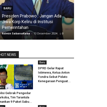
BARU
Presiden Prabowo : Jangan Ada
BARU
Jiwa Korp Keliru di Institusi
Pemerintahan
Silfia Hanani
Admin SabanaKaba
-
13 Desember 2024
0
Admin SabanaKab
HOT NEWS
Baru
DPRD Gelar Rapat
Istimewa, Ketua Anton
Yondra Sebut Pidato
Kenegaraan Penguat...
aru
lisi Gebrak Pengedar
rkoba, Tim Tarantula
ankan 9 Paket Sabu...