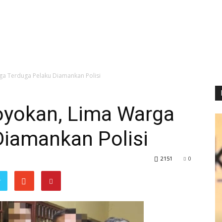
a Terduga Pelaku Diamankan Polisi
oyokan, Lima Warga
Diamankan Polisi
2151
0
r