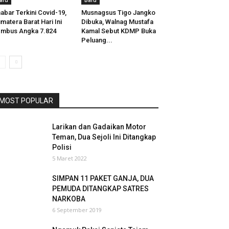
aru
Baru
abar Terkini Covid-19,
Musnagsus Tigo Jangko
matera Barat Hari Ini
Dibuka, Walnag Mustafa
mbus Angka 7.824
Kamal Sebut KDMP Buka
Peluang...
MOST POPULAR
Larikan dan Gadaikan Motor
Teman, Dua Sejoli Ini Ditangkap
Polisi
5 Maret 2022
SIMPAN 11 PAKET GANJA, DUA
PEMUDA DITANGKAP SATRES
NARKOBA
6 September 2019