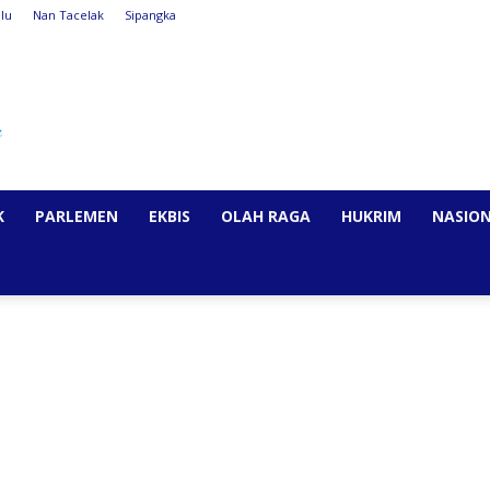
lu
Nan Tacelak
Sipangka
K
PARLEMEN
EKBIS
OLAH RAGA
HUKRIM
NASIO