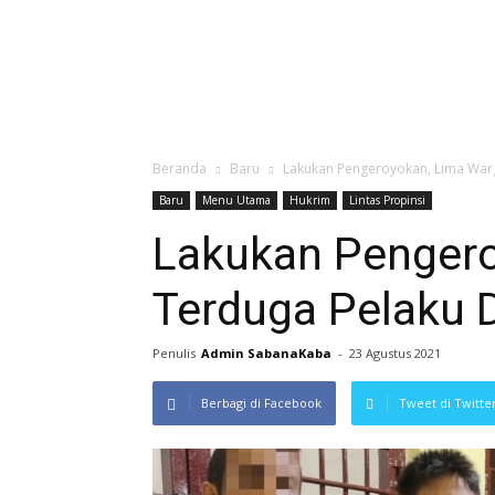
Beranda
Baru
Lakukan Pengeroyokan, Lima Warg
Baru
Menu Utama
Hukrim
Lintas Propinsi
Lakukan Penger
Terduga Pelaku 
Penulis
Admin SabanaKaba
-
23 Agustus 2021
Berbagi di Facebook
Tweet di Twitte