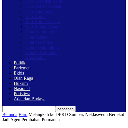
Kab. Pasaman Barat
Kab. Pesisir Selatan
Kab. Sijunjung
Kab. Solok
Kab. Solok Selatan
Kab. Tanah Datar
Kota Bukittinggi
Kota Padang
Kota Pariaman
Kota Payakumbuh
Kota Sawahlunto
Kota Solok
Politik
Parlemen
Ekbis
Olah Raga
Hukrim
Nasional
Peristiwa
Adat dan Budaya
Beranda
Baru
Melangkah ke DPRD Sumbar, Neldaswenti Bertekat
Jadi Agen Perubahan Permanen