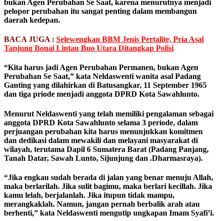
bukan Agen Perubahan Se Saat, karena menurutnya menjadi
pelopor perubahan itu sangat penting dalam membangun
daerah kedepan.
BACA JUGA :
Selewengkan BBM Jenis Pertalite, Pria Asal
Tanjung Bonai Lintau Buo Utara Ditangkap Polisi
“Kita harus jadi Agen Perubahan Permanen, bukan Agen
Perubahan Se Saat,” kata Neldaswenti wanita asal Padang
Ganting yang dilahirkan di Batusangkar, 11 September 1965
dan tiga priode menjadi anggota DPRD Kota Sawahlunto.
Menurut Neldaswenti yang telah memiliki pengalaman sebagai
anggota DPRD Kota Sawahlunto selama 3 periode, dalam
perjuangan perubahan kita harus menunjukkan komitmen
dan dedikasi dalam mewakili dan melayani masyarakat di
wilayah, terutama Dapil 6 Sumatera Barat (Padang Panjang,
Tanah Datar, Sawah Lunto, Sijunjung dan .Dharmasraya).
“Jika engkau sudah berada di jalan yang benar menuju Allah,
maka berlarilah. Jika sulit bagimu, maka berlari kecillah. Jika
kamu lelah, berjalanlah. Jika itupun tidak mampu,
merangkaklah. Namun, jangan pernah berbalik arah atau
berhenti,” kata Neldaswenti mengutip ungkapan Imam Syafi’i.