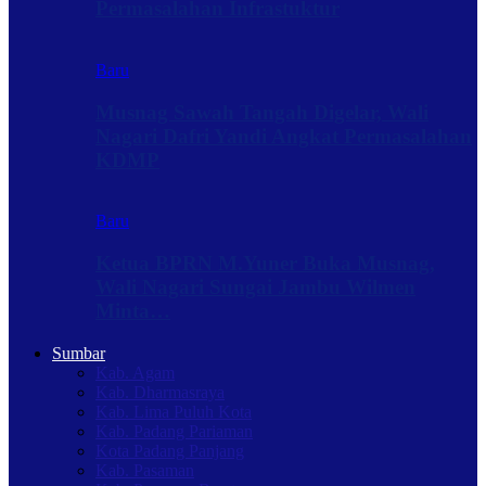
Permasalahan Infrastuktur
Baru
Musnag Sawah Tangah Digelar, Wali
Nagari Dafri Yandi Angkat Permasalahan
KDMP
Baru
Ketua BPRN M.Yuner Buka Musnag,
Wali Nagari Sungai Jambu Wilmen
Minta…
Sumbar
Kab. Agam
Kab. Dharmasraya
Kab. Lima Puluh Kota
Kab. Padang Pariaman
Kota Padang Panjang
Kab. Pasaman