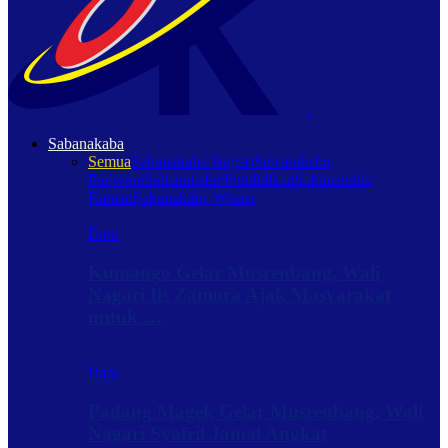
Sabanakaba
Semua
Sabanakaba Nagari
Sabanakaba
Pariwara
Sabanakaba Pendidikan
Sabanakaba
Rantau
Sabanakaba Wisata
Baru
Kumango Gelar Musrenbang, Wali
Nagari Iis Zamora Ajak Masyarakat
untuk …
Baru
Padang Magek Gelar Musrenbang, Wali
Nagari Syafril Jamal Angkat