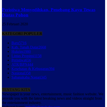
Peristiwa Menyedihkan, Penebang Kayu Tewas
Diatas Pohon
25 Februari 2020
KATEGORI POPULER
Baru
5716
Kab. Tanah Datar
2668
Hukrim
1980
Lintas Propinsi
1158
Peristiwa
656
ATR/BPN
444
Kesehatan & Kebugaran
394
Nasional
358
Sabanakaba Nagari
345
TENTANG KITA
Newspaper is your news, entertainment, music fashion website. We
provide you with the latest breaking news and videos straight from
the entertainment industry.
Hubungi kami:
info@sabanakaba.com