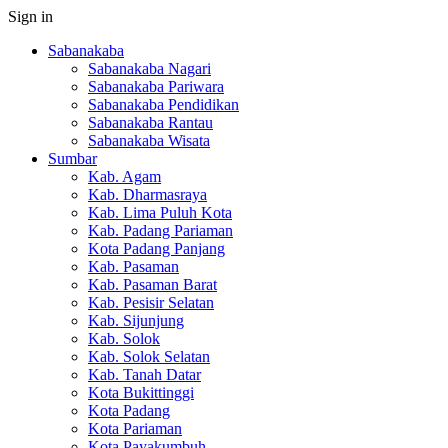
Sign in
Sabanakaba
Sabanakaba Nagari
Sabanakaba Pariwara
Sabanakaba Pendidikan
Sabanakaba Rantau
Sabanakaba Wisata
Sumbar
Kab. Agam
Kab. Dharmasraya
Kab. Lima Puluh Kota
Kab. Padang Pariaman
Kota Padang Panjang
Kab. Pasaman
Kab. Pasaman Barat
Kab. Pesisir Selatan
Kab. Sijunjung
Kab. Solok
Kab. Solok Selatan
Kab. Tanah Datar
Kota Bukittinggi
Kota Padang
Kota Pariaman
Kota Payakumbuh