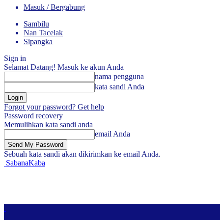
Masuk / Bergabung
Sambilu
Nan Tacelak
Sipangka
Sign in
Selamat Datang! Masuk ke akun Anda
nama pengguna
kata sandi Anda
Forgot your password? Get help
Password recovery
Memulihkan kata sandi anda
email Anda
Sebuah kata sandi akan dikirimkan ke email Anda.
SabanaKaba