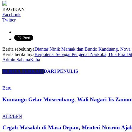
BAGIKAN
Facebook
Twitter
Berita sebelumya
Diantar Ninik Mamak dan Bundo Kanduang, Nova 
Berita berikutnya
Berpotensi Sebagai Pengedar Narkoba, Dua Pria Di
Admin SabanaKaba
BERITA TERKAIT
DARI PENULIS
Baru
Kumango Gelar Musrenbang, Wali Nagari Iis Zamo
ATR/BPN
Cegah Masalah di Masa Depan, Menteri Nusron Aja