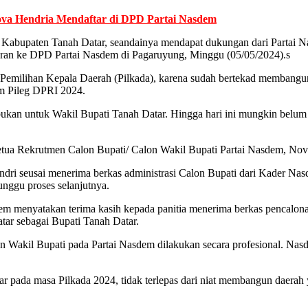
va Hendria Mendaftar di DPD Partai Nasdem
bupaten Tanah Datar, seandainya mendapat dukungan dari Partai Nas
ran ke DPD Partai Nasdem di Pagaruyung, Minggu (05/05/2024).s
es Pemilihan Kepala Daerah (Pilkada), karena sudah bertekad membang
am Pileg DPRI 2024.
bukan untuk Wakil Bupati Tanah Datar. Hingga hari ini mungkin belum
tua Rekrutmen Calon Bupati/ Calon Wakil Bupati Partai Nasdem, Novia
andri seusai menerima berkas administrasi Calon Bupati dari Kader 
unggu proses selanjutnya.
menyatakan terima kasih kepada panitia menerima berkas pencalonan
tar sebagai Bupati Tanah Datar.
n Wakil Bupati pada Partai Nasdem dilakukan secara profesional. Nas
ar pada masa Pilkada 2024, tidak terlepas dari niat membangun daera