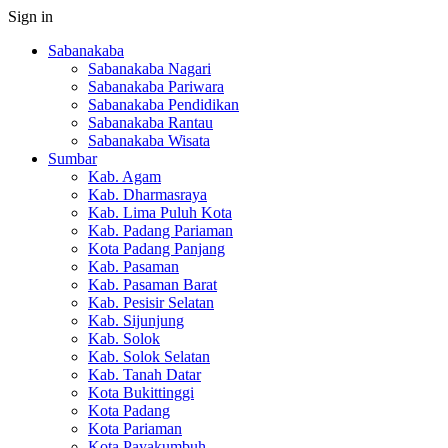
Sign in
Sabanakaba
Sabanakaba Nagari
Sabanakaba Pariwara
Sabanakaba Pendidikan
Sabanakaba Rantau
Sabanakaba Wisata
Sumbar
Kab. Agam
Kab. Dharmasraya
Kab. Lima Puluh Kota
Kab. Padang Pariaman
Kota Padang Panjang
Kab. Pasaman
Kab. Pasaman Barat
Kab. Pesisir Selatan
Kab. Sijunjung
Kab. Solok
Kab. Solok Selatan
Kab. Tanah Datar
Kota Bukittinggi
Kota Padang
Kota Pariaman
Kota Payakumbuh