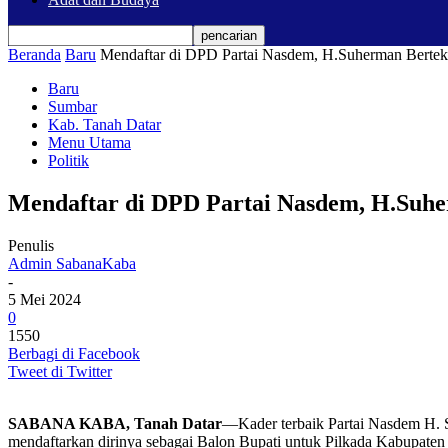
Beranda
Baru
Mendaftar di DPD Partai Nasdem, H.Suherman Ber
Baru
Sumbar
Kab. Tanah Datar
Menu Utama
Politik
Mendaftar di DPD Partai Nasdem, H.Su
Penulis
Admin SabanaKaba
-
5 Mei 2024
0
1550
Berbagi di Facebook
Tweet di Twitter
SABANA KABA, Tanah Datar
—Kader terbaik Partai Nasdem H.
mendaftarkan dirinya sebagai Balon Bupati untuk Pilkada Kabupaten