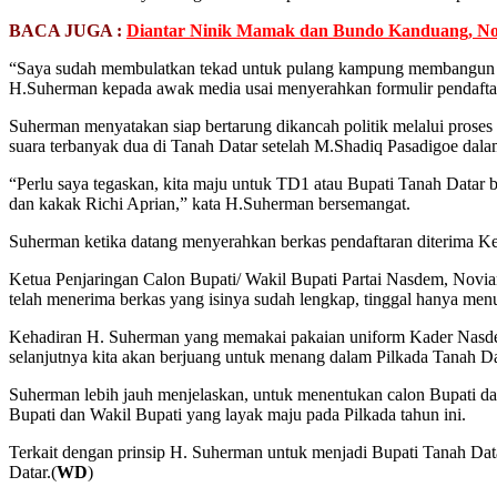
BACA JUGA :
Diantar Ninik Mamak dan Bundo Kanduang, No
“Saya sudah membulatkan tekad untuk pulang kampung membangun Ka
H.Suherman kepada awak media usai menyerahkan formulir pendafta
Suherman menyatakan siap bertarung dikancah politik melalui pros
suara terbanyak dua di Tanah Datar setelah M.Shadiq Pasadigoe dal
“Perlu saya tegaskan, kita maju untuk TD1 atau Bupati Tanah Datar 
dan kakak Richi Aprian,” kata H.Suherman bersemangat.
Suherman ketika datang menyerahkan berkas pendaftaran diterima Ke
Ketua Penjaringan Calon Bupati/ Wakil Bupati Partai Nasdem, Novi
telah menerima berkas yang isinya sudah lengkap, tinggal hanya men
Kehadiran H. Suherman yang memakai pakaian uniform Kader Nasdem 
selanjutnya kita akan berjuang untuk menang dalam Pilkada Tanah Da
Suherman lebih jauh menjelaskan, untuk menentukan calon Bupati da
Bupati dan Wakil Bupati yang layak maju pada Pilkada tahun ini.
Terkait dengan prinsip H. Suherman untuk menjadi Bupati Tanah Dat
Datar.(
WD
)