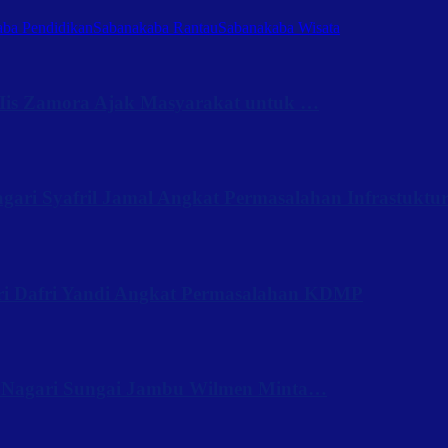
ba Pendidikan
Sabanakaba Rantau
Sabanakaba Wisata
Iis Zamora Ajak Masyarakat untuk …
ari Syafril Jamal Angkat Permasalahan Infrastuktu
ri Dafri Yandi Angkat Permasalahan KDMP
 Nagari Sungai Jambu Wilmen Minta…