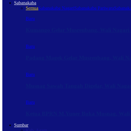
Sabanakaba
Semua
Sabanakaba Nagari
Sabanakaba Pariwara
Sabanaka
Baru
Kumango Gelar Musrenbang, Wali Nagari 
Baru
Padang Magek Gelar Musrenbang, Wali Nag
Baru
Musnag Sawah Tangah Digelar, Wali Naga
Baru
Ketua BPRN M.Yuner Buka Musnag, Wali
Sumbar
Kab. Agam