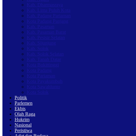
Kab. Dharmasraya
Kab. Lima Puluh Kota
Kab. Padang Pariaman
Kota Padang Panjang
Kab. Pasaman
Kab. Pasaman Barat
Kab. Pesisir Selatan
Kab. Sijunjung
Kab. Solok
Kab. Solok Selatan
Kab. Tanah Datar
Kota Bukittinggi
Kota Padang
Kota Pariaman
Kota Payakumbuh
Kota Sawahlunto
Kota Solok
Politik
Parlemen
Ekbis
Olah Raga
Hukrim
Nasional
Peristiwa
Adat dan Budaya