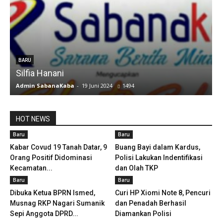
u
BARU
Silfia Hanani
Admin SabanaKaba
-
19 Juni 2024
1494
A
HOT NEWS
Baru
Baru
Kabar Covud 19 Tanah Datar, 9
Buang Bayi dalam Kardus,
Orang Positif Didominasi
Polisi Lakukan Indentifikasi
Kecamatan...
dan Olah TKP
Baru
Baru
Dibuka Ketua BPRN Ismed,
Curi HP Xiomi Note 8, Pencuri
Musnag RKP Nagari Sumanik
dan Penadah Berhasil
Sepi Anggota DPRD...
Diamankan Polisi