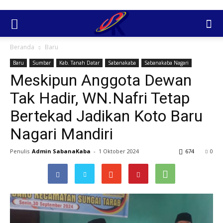
Beranda
Baru
Baru
Sumbar
Kab. Tanah Datar
Sabanakaba
Sabanakaba Nagari
Meskipun Anggota Dewan
Tak Hadir, WN.Nafri Tetap
Bertekad Jadikan Koto Baru
Nagari Mandiri
Penulis
Admin SabanaKaba
-
1 Oktober 2024
674
0