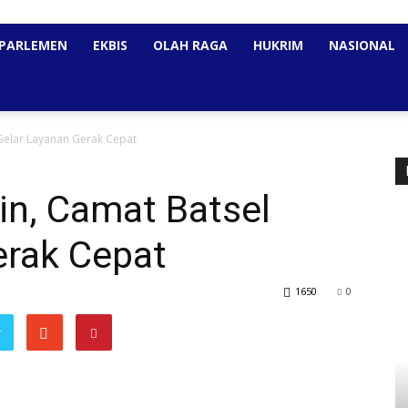
PARLEMEN
EKBIS
OLAH RAGA
HUKRIM
NASIONAL
 Gelar Layanan Gerak Cepat
kin, Camat Batsel
erak Cepat
1650
0
r