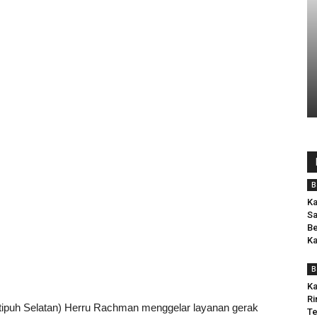
B
Ka
Sa
Be
K
B
Ka
Ri
tipuh Selatan) Herru Rachman menggelar layanan gerak
Te