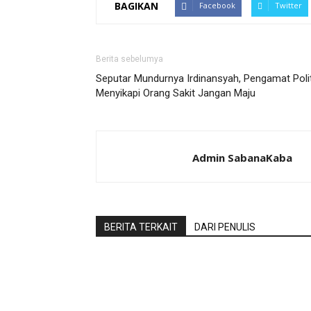
BAGIKAN
Facebook
Twitter
Berita sebelumya
Seputar Mundurnya Irdinansyah, Pengamat Polit
Menyikapi Orang Sakit Jangan Maju
Admin SabanaKaba
BERITA TERKAIT
DARI PENULIS