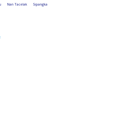
u
Nan Tacelak
Sipangka