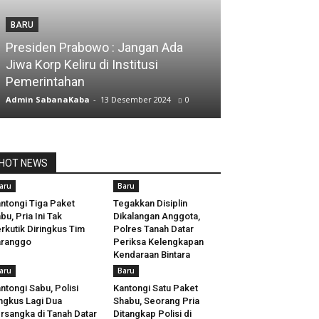
BARU
Presiden Prabowo : Jangan Ada
Jiwa Korp Keliru di Institusi
Pemerintahan
Admin SabanaKaba
-
13 Desember 2024
0
HOT NEWS
aru
Baru
ntongi Tiga Paket
Tegakkan Disiplin
bu, Pria Ini Tak
Dikalangan Anggota,
rkutik Diringkus Tim
Polres Tanah Datar
aranggo
Periksa Kelengkapan
Kendaraan Bintara
aru
Baru
ntongi Sabu, Polisi
Kantongi Satu Paket
ngkus Lagi Dua
Shabu, Seorang Pria
rsangka di Tanah Datar
Ditangkap Polisi di