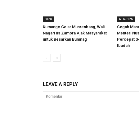
Baru
ATR/BPN
Kumango Gelar Musrenbang, Wali
Cegah Masa
Nagari Iis Zamora Ajak Masyarakat
Menteri Nu
untuk Besarkan Bumnag
Percepat Se
Ibadah
LEAVE A REPLY