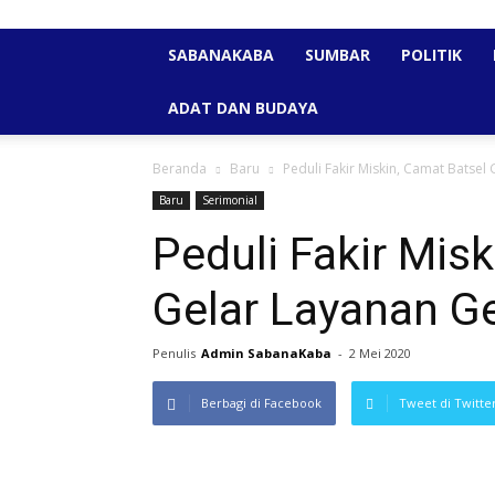
SABANAKABA
SUMBAR
POLITIK
ADAT DAN BUDAYA
Beranda
Baru
Peduli Fakir Miskin, Camat Batsel
Baru
Serimonial
Peduli Fakir Mis
Gelar Layanan G
Penulis
Admin SabanaKaba
-
2 Mei 2020
Berbagi di Facebook
Tweet di Twitte