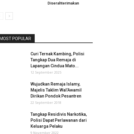
Diserahterimakan
MOST POPULAR
Curi Ternak Kambing, Polisi
Tangkap Dua Remaja di
Lapangan Cindua Mato...
12 September 2025
Wujudkan Remaja Islamy,
Majelis Taklim Wal’Awamil
Dirikan Pondok Pesantren
22 September 2018
Tangkap Residivis Narkotika,
Polisi Dapat Perlawanan dari
Keluarga Pelaku
9 November 2022