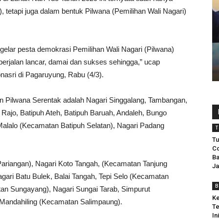
 tetapi juga dalam bentuk Pilwana (Pemilihan Wali Nagari)
elar pesta demokrasi Pemilihan Wali Nagari (Pilwana)
berjalan lancar, damai dan sukses sehingga,” ucap
asri di Pagaruyung, Rabu (4/3).
n Pilwana Serentak adalah Nagari Singgalang, Tambangan,
Rajo, Batipuh Ateh, Batipuh Baruah, Andaleh, Bungo
alalo (Kecamatan Batipuh Selatan), Nagari Padang
T
Tu
Co
Ba
riangan), Nagari Koto Tangah, (Kecamatan Tanjung
Ja
gari Batu Bulek, Balai Tangah, Tepi Selo (Kecamatan
B
an Sungayang), Nagari Sungai Tarab, Simpurut
Ke
Mandahiling (Kecamatan Salimpaung).
Te
In