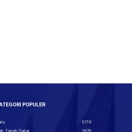
ATEGORI POPULER
aru
5719
ab. Tanah Datar
2670