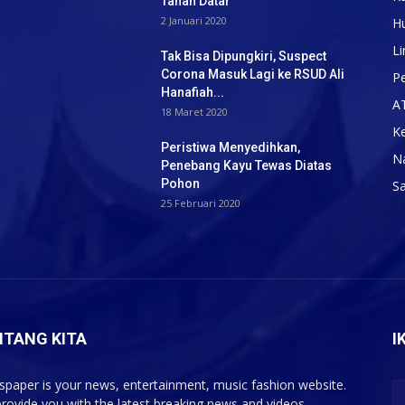
Tanah Datar
2 Januari 2020
H
Li
Tak Bisa Dipungkiri, Suspect
Corona Masuk Lagi ke RSUD Ali
Pe
Hanafiah...
A
18 Maret 2020
K
Peristiwa Menyedihkan,
N
Penebang Kayu Tewas Diatas
Pohon
S
25 Februari 2020
NTANG KITA
I
paper is your news, entertainment, music fashion website.
rovide you with the latest breaking news and videos