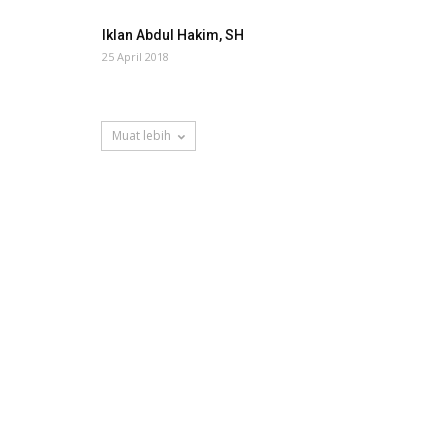
Iklan Abdul Hakim, SH
25 April 2018
Muat lebih