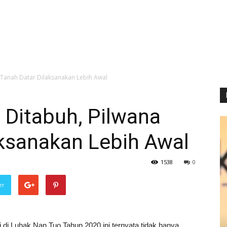
 Tanah Datar Dilaksanakan Lebih Awal
 Ditabuh, Pilwana
aksanakan Lebih Awal
1538
0
er
i Luhak Nan Tuo Tahun 2020 ini ternyata tidak hanya