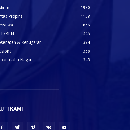
ukrim
1980
ntas Propinsi
1158
ristiwa
656
TR/BPN
445
esehatan & Kebugaran
394
asional
358
abanakaba Nagari
345
KUTI KAMI