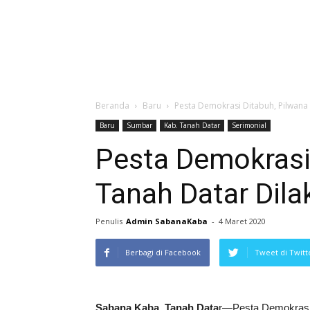
Beranda
Baru
Pesta Demokrasi Ditabuh, Pilwana
Baru
Sumbar
Kab. Tanah Datar
Serimonial
Pesta Demokrasi
Tanah Datar Dil
Penulis
Admin SabanaKaba
-
4 Maret 2020
Berbagi di Facebook
Tweet di Twitt
Sabana Kaba, Tanah Data
r—Pesta Demokrasi d