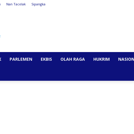
u
Nan Tacelak
Sipangka
K
PARLEMEN
EKBIS
OLAH RAGA
HUKRIM
NASIO