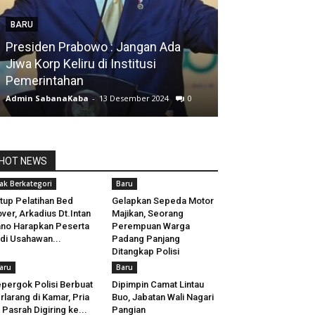
BARU
Presiden Prabowo : Jangan Ada
BARU
Jiwa Korp Keliru di Institusi
Pemerintahan
Silfia Hanani
Admin SabanaKaba
-
13 Desember 2024
0
Admin SabanaKab
HOT NEWS
ak Berkategori
Baru
tup Pelatihan Bed
Gelapkan Sepeda Motor
ver, Arkadius Dt.Intan
Majikan, Seorang
no Harapkan Peserta
Perempuan Warga
di Usahawan...
Padang Panjang
Ditangkap Polisi
aru
Baru
pergok Polisi Berbuat
Dipimpin Camat Lintau
rlarang di Kamar, Pria
Buo, Jabatan Wali Nagari
i Pasrah Digiring ke...
Pangian