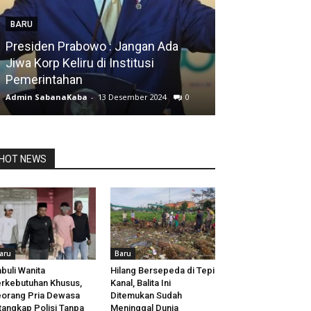
BARU
Presiden Prabowo : Jangan Ada
BARU
Jiwa Korp Keliru di Institusi
Pemerintahan
Silfia Hanani
Admin SabanaKaba
-
13 Desember 2024
0
Admin SabanaKab
HOT NEWS
aru
Baru
buli Wanita
Hilang Bersepeda di Tepi
rkebutuhan Khusus,
Kanal, Balita Ini
orang Pria Dewasa
Ditemukan Sudah
tangkap Polisi Tanpa
Meninggal Dunia