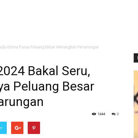
 Audy-Emma Punya Peluang Besar Menangkan Pertarungan
2024 Bakal Seru,
a Peluang Besar
arungan
1644
0
er