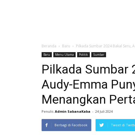
Beranda
Baru
Pilkada Sumbar 2024 Bakal Seru,
Baru
Menu Utama
Politik
Sumbar
Pilkada Sumbar 
Audy-Emma Puny
Menangkan Pert
Penulis
Admin SabanaKaba
-
24 Juli 2024
Berbagi di Facebook
Tweet di Twitt