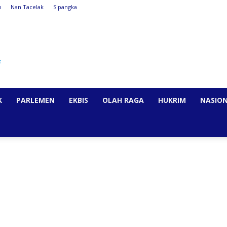
u
Nan Tacelak
Sipangka
K
PARLEMEN
EKBIS
OLAH RAGA
HUKRIM
NASIO