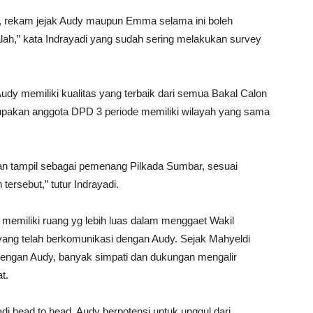
i, rekam jejak Audy maupun Emma selama ini boleh
alah,” kata Indrayadi yang sudah sering melakukan survey
n Audy memiliki kualitas yang terbaik dari semua Bakal Calon
pakan anggota DPD 3 periode memiliki wilayah yang sama
 akan tampil sebagai pemenang Pilkada Sumbar, sesuai
tersebut,” tutur Indrayadi.
 memiliki ruang yg lebih luas dalam menggaet Wakil
h yang telah berkomunikasi dengan Audy. Sejak Mahyeldi
 dengan Audy, banyak simpati dan dukungan mengalir
t.
adi head to head, Audy berpotensi untuk unggul dari