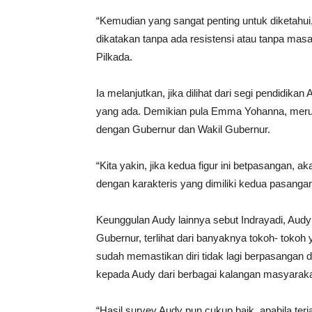
“Kemudian yang sangat penting untuk diketahu
dikatakan tanpa ada resistensi atau tanpa mas
Pilkada.
Ia melanjutkan, jika dilihat dari segi pendidika
yang ada. Demikian pula Emma Yohanna, meru
dengan Gubernur dan Wakil Gubernur.
“Kita yakin, jika kedua figur ini betpasangan,
dengan karakteris yang dimiliki kedua pasangan 
Keunggulan Audy lainnya sebut Indrayadi, Audy
Gubernur, terlihat dari banyaknya tokoh- toko
sudah memastikan diri tidak lagi berpasangan
kepada Audy dari berbagai kalangan masyaraka
“Hasil survey Audy pun cukup baik, apabila terj