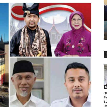
B
Ca
Be
Se
Di