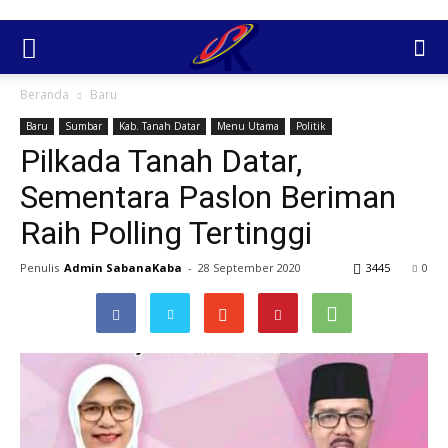
Beranda
Baru
Baru
Sumbar
Kab. Tanah Datar
Menu Utama
Politik
Pilkada Tanah Datar,
Sementara Paslon Beriman
Raih Polling Tertinggi
Penulis
Admin SabanaKaba
-
28 September 2020
3445
0