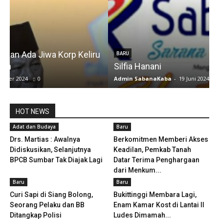
u
BARU
Silfia Hanani
Admin SabanaKaba
-
19 Juni 2024
1480
A
HOT NEWS
Adat dan Budaya
Baru
Drs. Martias : Awalnya
Berkomitmen Memberi Akses
Didiskusikan, Selanjutnya
Keadilan, Pemkab Tanah
BPCB Sumbar Tak Diajak Lagi
Datar Terima Penghargaan
dari Menkum...
Baru
Baru
Curi Sapi di Siang Bolong,
Bukittinggi Membara Lagi,
Seorang Pelaku dan BB
Enam Kamar Kost di Lantai II
Ditangkap Polisi
Ludes Dimamah...