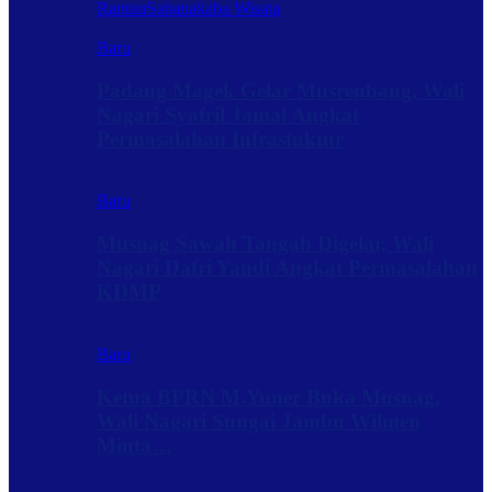
Rantau
Sabanakaba Wisata
Baru
Padang Magek Gelar Musrenbang, Wali
Nagari Syafril Jamal Angkat
Permasalahan Infrastuktur
Baru
Musnag Sawah Tangah Digelar, Wali
Nagari Dafri Yandi Angkat Permasalahan
KDMP
Baru
Ketua BPRN M.Yuner Buka Musnag,
Wali Nagari Sungai Jambu Wilmen
Minta…