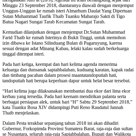
Minggu 23 September 2018, diantaranya diawali dengan menjemput
Unggun-Unggun ke rumah isteri Almarhum Daulat Yang Dipertuan
Sutan Muhammad Taufik Thaib Tuanku Maharajo Sakti di Tigo
Batua Nagari Sungai Tarab Kecamatan Sungai Tarab.
Kemudian dilanjutkan dengan menjemput Dr.Sutan Muhammad
Farid Thaib ke rumah Isterinya di Bukit Tinggi, untuk memohon
izin dibawa ke Istano Silinduang Bulan di Pagaruyung, karena
sesuai dengan adat Minang Kabau, lelaki kalau sudah berkeluarga
tinggal ditempat isteri.
Pada hari ketiga, keempat dan hari kelima agenda menerima
keluarga dan dunsanak sapiahbalahan, kuduang karatan, kapak radai
dan timbang pacahan dalam prosesi maantatandoputiah hati,
tandoputiah hati berupa keperluan dapur untuk helat besar tersebut.
“Hari kelima juga dilaksanakan membantai dua ekor dari lima ekor
kerbau yang tersedia. Pada hari keenam mendirikan palanta serta
berbagai persiapan alek, untuk hari “H” Sabtu 29 September 2018,”
kata Tuanku Bosa XIV didampingi Puti Reno Raudatul Jannah
Thaib menjelaskan.
Dalam Pesta terakbar sepanjang tahun 2018 ini akan dihadiri
Gubernur, Forkopimda Provinsi Sumatera Barat, raja-raja dan sultan
se Nusantara, seluruh raja-raja Sapiahbalahan, Bupati dan Walikota