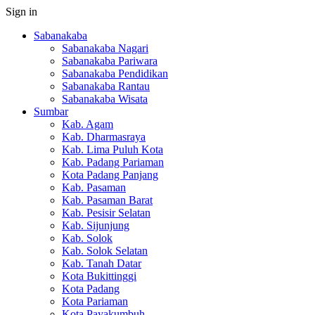
Sign in
Sabanakaba
Sabanakaba Nagari
Sabanakaba Pariwara
Sabanakaba Pendidikan
Sabanakaba Rantau
Sabanakaba Wisata
Sumbar
Kab. Agam
Kab. Dharmasraya
Kab. Lima Puluh Kota
Kab. Padang Pariaman
Kota Padang Panjang
Kab. Pasaman
Kab. Pasaman Barat
Kab. Pesisir Selatan
Kab. Sijunjung
Kab. Solok
Kab. Solok Selatan
Kab. Tanah Datar
Kota Bukittinggi
Kota Padang
Kota Pariaman
Kota Payakumbuh