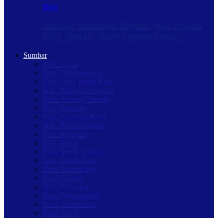
Baru
Musnag Situmbuk Digelar, Wali Nagari
Elya Mendri Minta Usulan Sesuai…
Sumbar
Kab. Agam
Kab. Dharmasraya
Kab. Lima Puluh Kota
Kab. Padang Pariaman
Kota Padang Panjang
Kab. Pasaman
Kab. Pasaman Barat
Kab. Pesisir Selatan
Kab. Sijunjung
Kab. Solok
Kab. Solok Selatan
Kab. Tanah Datar
Kota Bukittinggi
Kota Padang
Kota Pariaman
Kota Payakumbuh
Kota Sawahlunto
Kota Solok