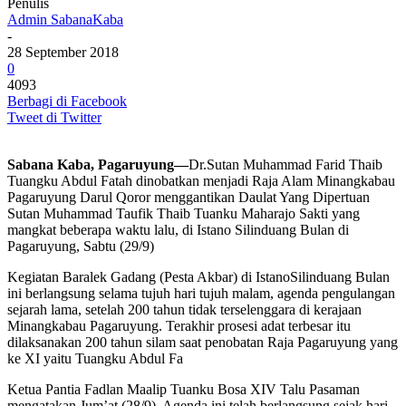
Penulis
Admin SabanaKaba
-
28 September 2018
0
4093
Berbagi di Facebook
Tweet di Twitter
Sabana Kaba, Pagaruyung—
Dr.Sutan Muhammad Farid Thaib
Tuangku Abdul Fatah dinobatkan menjadi Raja Alam Minangkabau
Pagaruyung Darul Qoror menggantikan Daulat Yang Dipertuan
Sutan Muhammad Taufik Thaib Tuanku Maharajo Sakti yang
mangkat beberapa waktu lalu, di Istano Silinduang Bulan di
Pagaruyung, Sabtu (29/9)
Kegiatan Baralek Gadang (Pesta Akbar) di IstanoSilinduang Bulan
ini berlangsung selama tujuh hari tujuh malam, agenda pengulangan
sejarah lama, setelah 200 tahun tidak terselenggara di kerajaan
Minangkabau Pagaruyung. Terakhir prosesi adat terbesar itu
dilaksanakan 200 tahun silam saat penobatan Raja Pagaruyung yang
ke XI yaitu Tuangku Abdul Fa
Ketua Pantia Fadlan Maalip Tuanku Bosa XIV Talu Pasaman
mengatakan Jum’at (28/9), Agenda ini telah berlangsung sejak hari