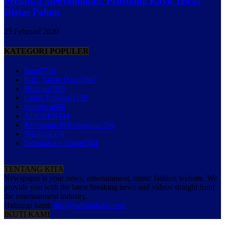
Peristiwa Menyedihkan, Penebang Kayu Tewas
Diatas Pohon
25 Februari 2020
KATEGORI POPULER
Baru
5715
Kab. Tanah Datar
2667
Hukrim
1980
Lintas Propinsi
1158
Peristiwa
656
ATR/BPN
444
Kesehatan & Kebugaran
394
Nasional
358
Sabanakaba Nagari
344
TENTANG KITA
Newspaper is your news, entertainment, music fashion website. We
provide you with the latest breaking news and videos straight from
the entertainment industry.
Hubungi kami:
info@sabanakaba.com
IKUTI KAMI