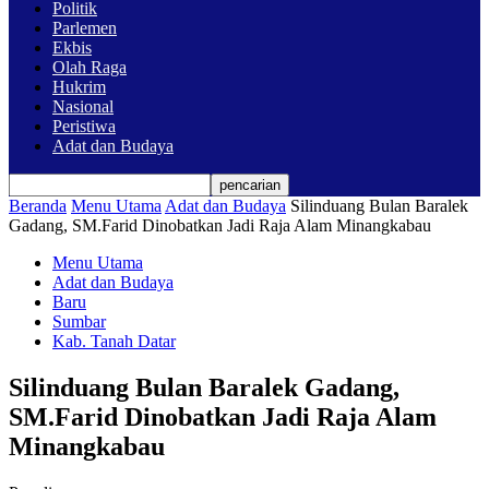
Politik
Parlemen
Ekbis
Olah Raga
Hukrim
Nasional
Peristiwa
Adat dan Budaya
Beranda
Menu Utama
Adat dan Budaya
Silinduang Bulan Baralek
Gadang, SM.Farid Dinobatkan Jadi Raja Alam Minangkabau
Menu Utama
Adat dan Budaya
Baru
Sumbar
Kab. Tanah Datar
Silinduang Bulan Baralek Gadang,
SM.Farid Dinobatkan Jadi Raja Alam
Minangkabau