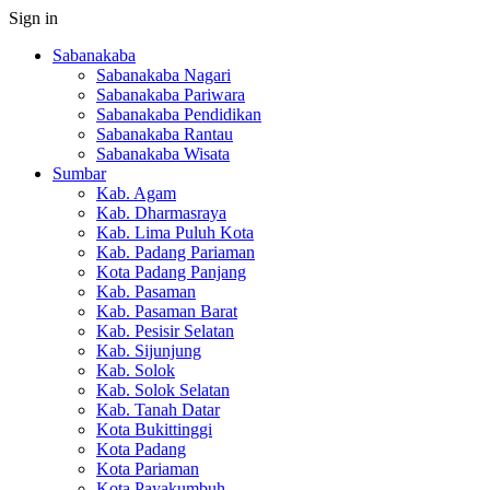
Sign in
Sabanakaba
Sabanakaba Nagari
Sabanakaba Pariwara
Sabanakaba Pendidikan
Sabanakaba Rantau
Sabanakaba Wisata
Sumbar
Kab. Agam
Kab. Dharmasraya
Kab. Lima Puluh Kota
Kab. Padang Pariaman
Kota Padang Panjang
Kab. Pasaman
Kab. Pasaman Barat
Kab. Pesisir Selatan
Kab. Sijunjung
Kab. Solok
Kab. Solok Selatan
Kab. Tanah Datar
Kota Bukittinggi
Kota Padang
Kota Pariaman
Kota Payakumbuh