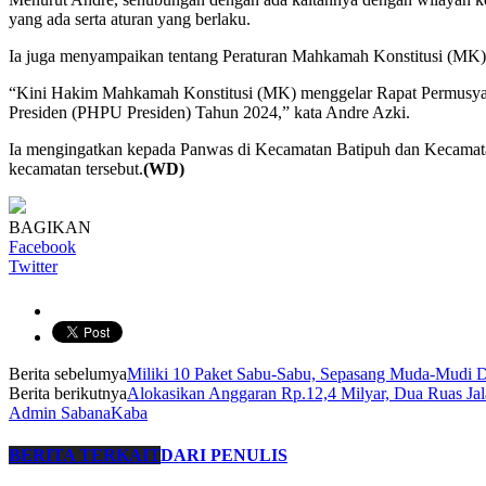
yang ada serta aturan yang berlaku.
Ia juga menyampaikan tentang Peraturan Mahkamah Konstitusi (MK)
“Kini Hakim Mahkamah Konstitusi (MK) menggelar Rapat Permusyaw
Presiden (PHPU Presiden) Tahun 2024,” kata Andre Azki.
Ia mengingatkan kepada Panwas di Kecamatan Batipuh dan Kecamatan L
kecamatan tersebut.
(WD)
BAGIKAN
Facebook
Twitter
Berita sebelumya
Miliki 10 Paket Sabu-Sabu, Sepasang Muda-Mudi D
Berita berikutnya
Alokasikan Anggaran Rp.12,4 Milyar, Dua Ruas Ja
Admin SabanaKaba
BERITA TERKAIT
DARI PENULIS