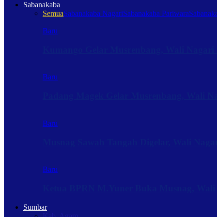
Sabanakaba
Semua
Sabanakaba Nagari
Sabanakaba Pariwara
Sabanaka
Baru
Kumango Gelar Musrenbang, Wali Nagari 
Baru
Padang Magek Gelar Musrenbang, Wali Nag
Baru
Musnag Sawah Tangah Digelar, Wali Naga
Baru
Ketua BPRN M.Yuner Buka Musnag, Wali
Sumbar
Kab. Agam