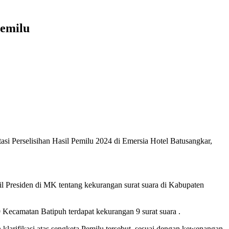
Pemilu
i Perselisihan Hasil Pemilu 2024 di Emersia Hotel Batusangkar,
kil Presiden di MK tentang kekurangan surat suara di Kabupaten
 Kecamatan Batipuh terdapat kekurangan 9 surat suara .
klarifikasi atas sengketa Pemilu tersebut, sesuai dengan kewenangan