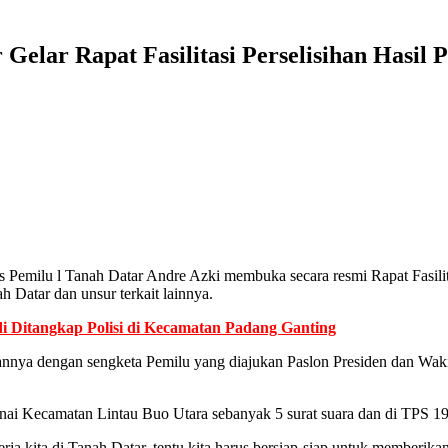
Gelar Rapat Fasilitasi Perselisihan Hasil 
milu l Tanah Datar Andre Azki membuka secara resmi Rapat Fasilitas
 Datar dan unsur terkait lainnya.
i Ditangkap Polisi di Kecamatan Padang Ganting
kaitannya dengan sengketa Pemilu yang diajukan Paslon Presiden dan Wa
onai Kecamatan Lintau Buo Utara sebanyak 5 surat suara dan di TPS 19
 kita di Tanah Datar, tentu kita harus bersiap-siap untuk memberikan 