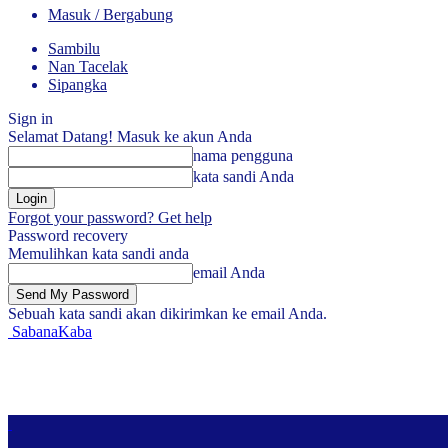
Masuk / Bergabung
Sambilu
Nan Tacelak
Sipangka
Sign in
Selamat Datang! Masuk ke akun Anda
nama pengguna
kata sandi Anda
Forgot your password? Get help
Password recovery
Memulihkan kata sandi anda
email Anda
Sebuah kata sandi akan dikirimkan ke email Anda.
SabanaKaba