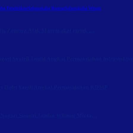
ba Pendidikan
Sabanakaba Rantau
Sabanakaba Wisata
Iis Zamora Ajak Masyarakat untuk …
ari Syafril Jamal Angkat Permasalahan Infrastuktu
ri Dafri Yandi Angkat Permasalahan KDMP
 Nagari Sungai Jambu Wilmen Minta…