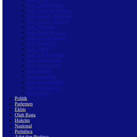
Kab. Dharmasraya
Kab. Lima Puluh Kota
Kab. Padang Pariaman
Kota Padang Panjang
Kab. Pasaman
Kab. Pasaman Barat
Kab. Pesisir Selatan
Kab. Sijunjung
Kab. Solok
Kab. Solok Selatan
Kab. Tanah Datar
Kota Bukittinggi
Kota Padang
Kota Pariaman
Kota Payakumbuh
Kota Sawahlunto
Kota Solok
Politik
Parlemen
Ekbis
Olah Raga
Hukrim
Nasional
Peristiwa
Adat dan Budaya