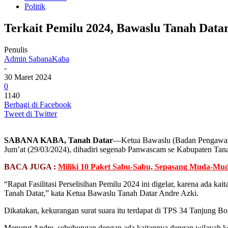
Politik
Terkait Pemilu 2024, Bawaslu Tanah Datar 
Penulis
Admin SabanaKaba
-
30 Maret 2024
0
1140
Berbagi di Facebook
Tweet di Twitter
SABANA KABA, Tanah Datar
—Ketua Bawaslu (Badan Pengawas Pe
Jum’at (29/03/2024), dihadiri segenab Panwascam se Kabupaten Tanah
BACA JUGA :
Miliki 10 Paket Sabu-Sabu, Sepasang Muda-Mud
“Rapat Fasilitasi Perselisihan Pemilu 2024 ini digelar, karena ada 
Tanah Datar,” kata Ketua Bawaslu Tanah Datar Andre Azki.
Dikatakan, kekurangan surat suara itu terdapat di TPS 34 Tanjung B
Menurut Andre, sehubungan dengan ada kaitannya dengan wilayah kerja