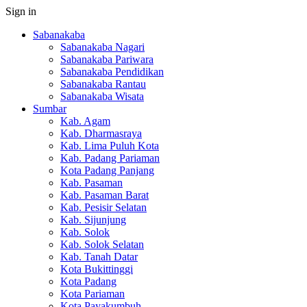
Sign in
Sabanakaba
Sabanakaba Nagari
Sabanakaba Pariwara
Sabanakaba Pendidikan
Sabanakaba Rantau
Sabanakaba Wisata
Sumbar
Kab. Agam
Kab. Dharmasraya
Kab. Lima Puluh Kota
Kab. Padang Pariaman
Kota Padang Panjang
Kab. Pasaman
Kab. Pasaman Barat
Kab. Pesisir Selatan
Kab. Sijunjung
Kab. Solok
Kab. Solok Selatan
Kab. Tanah Datar
Kota Bukittinggi
Kota Padang
Kota Pariaman
Kota Payakumbuh