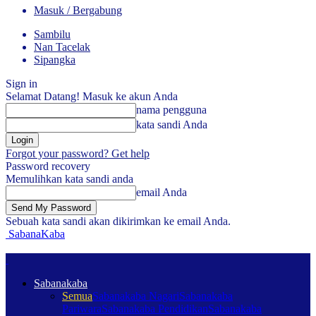
Masuk / Bergabung
Sambilu
Nan Tacelak
Sipangka
Sign in
Selamat Datang! Masuk ke akun Anda
nama pengguna
kata sandi Anda
Forgot your password? Get help
Password recovery
Memulihkan kata sandi anda
email Anda
Sebuah kata sandi akan dikirimkan ke email Anda.
SabanaKaba
Sabanakaba
Semua
Sabanakaba Nagari
Sabanakaba
Pariwara
Sabanakaba Pendidikan
Sabanakaba