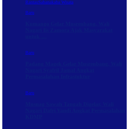
Rantau
Sabanakaba Wisata
Baru
Kumango Gelar Musrenbang, Wali
Nagari Iis Zamora Ajak Masyarakat
untuk …
Baru
Padang Magek Gelar Musrenbang, Wali
Nagari Syafril Jamal Angkat
Permasalahan Infrastuktur
Baru
Musnag Sawah Tangah Digelar, Wali
Nagari Dafri Yandi Angkat Permasalahan
KDMP