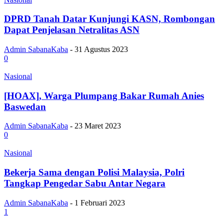
DPRD Tanah Datar Kunjungi KASN, Rombongan
Dapat Penjelasan Netralitas ASN
Admin SabanaKaba
-
31 Agustus 2023
0
Nasional
[HOAX], Warga Plumpang Bakar Rumah Anies
Baswedan
Admin SabanaKaba
-
23 Maret 2023
0
Nasional
Bekerja Sama dengan Polisi Malaysia, Polri
Tangkap Pengedar Sabu Antar Negara
Admin SabanaKaba
-
1 Februari 2023
1