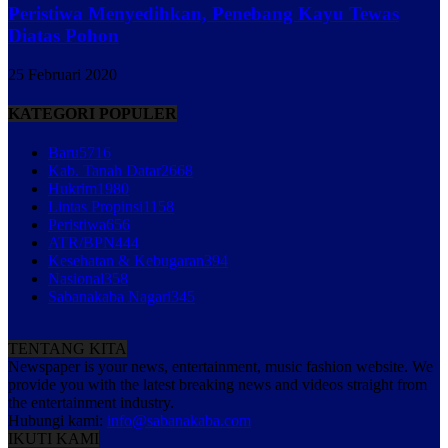
Peristiwa Menyedihkan, Penebang Kayu Tewas
Diatas Pohon
25 Februari 2020
KATEGORI POPULER
Baru
5716
Kab. Tanah Datar
2668
Hukrim
1980
Lintas Propinsi
1158
Peristiwa
656
ATR/BPN
444
Kesehatan & Kebugaran
394
Nasional
358
Sabanakaba Nagari
345
TENTANG KITA
Newspaper is your news, entertainment, music fashion website. We
provide you with the latest breaking news and videos straight from
the entertainment industry.
Hubungi kami:
info@sabanakaba.com
IKUTI KAMI