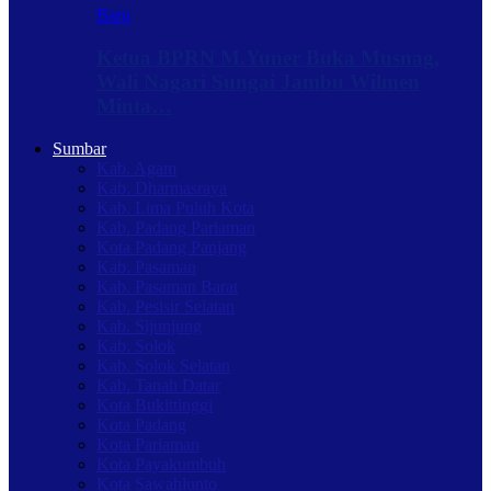
Baru
Ketua BPRN M.Yuner Buka Musnag,
Wali Nagari Sungai Jambu Wilmen
Minta…
Sumbar
Kab. Agam
Kab. Dharmasraya
Kab. Lima Puluh Kota
Kab. Padang Pariaman
Kota Padang Panjang
Kab. Pasaman
Kab. Pasaman Barat
Kab. Pesisir Selatan
Kab. Sijunjung
Kab. Solok
Kab. Solok Selatan
Kab. Tanah Datar
Kota Bukittinggi
Kota Padang
Kota Pariaman
Kota Payakumbuh
Kota Sawahlunto