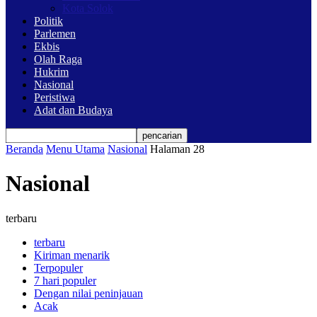
Kota Solok
Politik
Parlemen
Ekbis
Olah Raga
Hukrim
Nasional
Peristiwa
Adat dan Budaya
Beranda
Menu Utama
Nasional
Halaman 28
Nasional
terbaru
terbaru
Kiriman menarik
Terpopuler
7 hari populer
Dengan nilai peninjauan
Acak