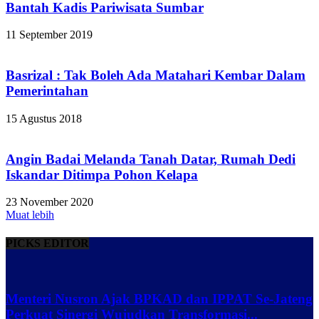
Bantah Kadis Pariwisata Sumbar
11 September 2019
Basrizal : Tak Boleh Ada Matahari Kembar Dalam
Pemerintahan
15 Agustus 2018
Angin Badai Melanda Tanah Datar, Rumah Dedi
Iskandar Ditimpa Pohon Kelapa
23 November 2020
Muat lebih
PICKS EDITOR
Menteri Nusron Ajak BPKAD dan IPPAT Se-Jateng
Perkuat Sinergi Wujudkan Transformasi...