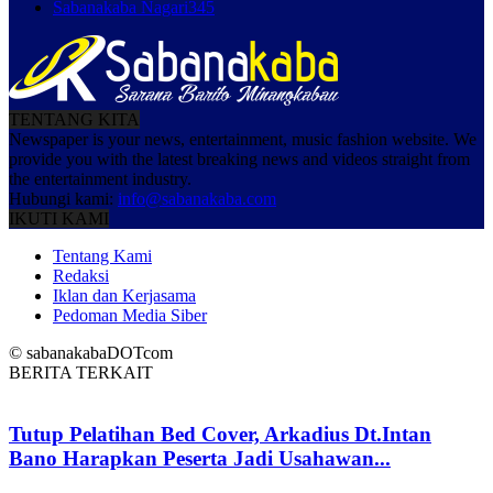
Sabanakaba Nagari
345
TENTANG KITA
Newspaper is your news, entertainment, music fashion website. We
provide you with the latest breaking news and videos straight from
the entertainment industry.
Hubungi kami:
info@sabanakaba.com
IKUTI KAMI
Tentang Kami
Redaksi
Iklan dan Kerjasama
Pedoman Media Siber
© sabanakabaDOTcom
BERITA TERKAIT
Tutup Pelatihan Bed Cover, Arkadius Dt.Intan
Bano Harapkan Peserta Jadi Usahawan...