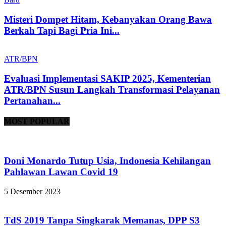
Misteri Dompet Hitam, Kebanyakan Orang Bawa
Berkah Tapi Bagi Pria Ini...
B
ATR/BPN
Evaluasi Implementasi SAKIP 2025, Kementerian
A
ATR/BPN Susun Langkah Transformasi Pelayanan
1
Pertanahan...
MOST POPULAR
Doni Monardo Tutup Usia, Indonesia Kehilangan
Pahlawan Lawan Covid 19
5 Desember 2023
TdS 2019 Tanpa Singkarak Memanas, DPP S3