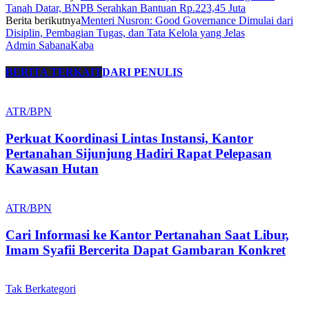
Tanah Datar, BNPB Serahkan Bantuan Rp.223,45 Juta
Berita berikutnya
Menteri Nusron: Good Governance Dimulai dari
Disiplin, Pembagian Tugas, dan Tata Kelola yang Jelas
Admin SabanaKaba
BERITA TERKAIT
DARI PENULIS
ATR/BPN
Perkuat Koordinasi Lintas Instansi, Kantor
Pertanahan Sijunjung Hadiri Rapat Pelepasan
Kawasan Hutan
ATR/BPN
Cari Informasi ke Kantor Pertanahan Saat Libur,
Imam Syafii Bercerita Dapat Gambaran Konkret
Tak Berkategori