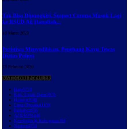
Tak Bisa Dipungkiri, Suspect Corona Masuk Lagi
ke RSUD Ali Hanafiah...
18 Maret 2020
Peristiwa Menyedihkan, Penebang Kayu Tewas
Diatas Pohon
25 Februari 2020
KATEGORI POPULER
Baru
5720
Kab. Tanah Datar
2670
Hukrim
1980
Lintas Propinsi
1159
Peristiwa
656
ATR/BPN
446
Kesehatan & Kebugaran
394
Nasional
358