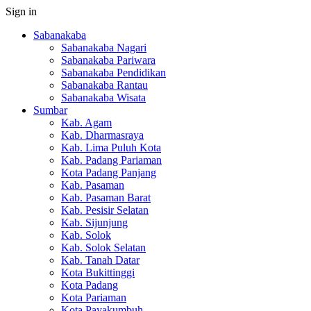
Sign in
Sabanakaba
Sabanakaba Nagari
Sabanakaba Pariwara
Sabanakaba Pendidikan
Sabanakaba Rantau
Sabanakaba Wisata
Sumbar
Kab. Agam
Kab. Dharmasraya
Kab. Lima Puluh Kota
Kab. Padang Pariaman
Kota Padang Panjang
Kab. Pasaman
Kab. Pasaman Barat
Kab. Pesisir Selatan
Kab. Sijunjung
Kab. Solok
Kab. Solok Selatan
Kab. Tanah Datar
Kota Bukittinggi
Kota Padang
Kota Pariaman
Kota Payakumbuh