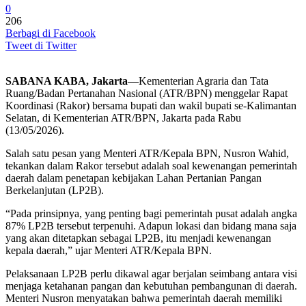
0
206
Berbagi di Facebook
Tweet di Twitter
SABANA KABA, Jakarta
—Kementerian Agraria dan Tata
Ruang/Badan Pertanahan Nasional (ATR/BPN) menggelar Rapat
Koordinasi (Rakor) bersama bupati dan wakil bupati se-Kalimantan
Selatan, di Kementerian ATR/BPN, Jakarta pada Rabu
(13/05/2026).
Salah satu pesan yang Menteri ATR/Kepala BPN, Nusron Wahid,
tekankan dalam Rakor tersebut adalah soal kewenangan pemerintah
daerah dalam penetapan kebijakan Lahan Pertanian Pangan
Berkelanjutan (LP2B).
“Pada prinsipnya, yang penting bagi pemerintah pusat adalah angka
87% LP2B tersebut terpenuhi. Adapun lokasi dan bidang mana saja
yang akan ditetapkan sebagai LP2B, itu menjadi kewenangan
kepala daerah,” ujar Menteri ATR/Kepala BPN.
Pelaksanaan LP2B perlu dikawal agar berjalan seimbang antara visi
menjaga ketahanan pangan dan kebutuhan pembangunan di daerah.
Menteri Nusron menyatakan bahwa pemerintah daerah memiliki