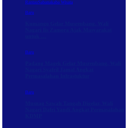
Rantau
Sabanakaba Wisata
Baru
Kumango Gelar Musrenbang, Wali
Nagari Iis Zamora Ajak Masyarakat
untuk …
Baru
Padang Magek Gelar Musrenbang, Wali
Nagari Syafril Jamal Angkat
Permasalahan Infrastuktur
Baru
Musnag Sawah Tangah Digelar, Wali
Nagari Dafri Yandi Angkat Permasalahan
KDMP