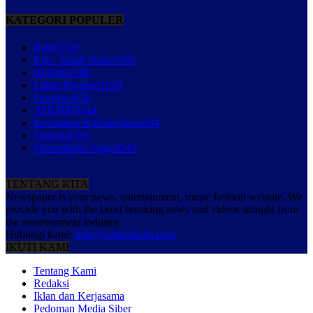
KATEGORI POPULER
Baru
5716
Kab. Tanah Datar
2668
Hukrim
1980
Lintas Propinsi
1158
Peristiwa
656
ATR/BPN
444
Kesehatan & Kebugaran
394
Nasional
358
Sabanakaba Nagari
345
TENTANG KITA
Newspaper is your news, entertainment, music fashion website. We
provide you with the latest breaking news and videos straight from
the entertainment industry.
Hubungi kami:
info@sabanakaba.com
IKUTI KAMI
Tentang Kami
Redaksi
Iklan dan Kerjasama
Pedoman Media Siber