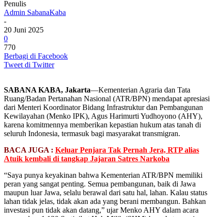
Penulis
Admin SabanaKaba
-
20 Juni 2025
0
770
Berbagi di Facebook
Tweet di Twitter
SABANA KABA, Jakarta
—Kementerian Agraria dan Tata
Ruang/Badan Pertanahan Nasional (ATR/BPN) mendapat apresiasi
dari Menteri Koordinator Bidang Infrastruktur dan Pembangunan
Kewilayahan (Menko IPK), Agus Harimurti Yudhoyono (AHY),
karena komitmennya memberikan kepastian hukum atas tanah di
seluruh Indonesia, termasuk bagi masyarakat transmigran.
BACA JUGA :
Keluar Penjara Tak Pernah Jera, RTP alias
Atuik kembali di tangkap Jajaran Satres Narkoba
“Saya punya keyakinan bahwa Kementerian ATR/BPN memiliki
peran yang sangat penting. Semua pembangunan, baik di Jawa
maupun luar Jawa, selalu berawal dari satu hal, lahan. Kalau status
lahan tidak jelas, tidak akan ada yang berani membangun. Bahkan
investasi pun tidak akan datang,” ujar Menko AHY dalam acara