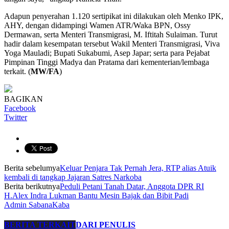
Adapun penyerahan 1.120 sertipikat ini dilakukan oleh Menko IPK,
AHY, dengan didampingi Wamen ATR/Waka BPN, Ossy
Dermawan, serta Menteri Transmigrasi, M. Iftitah Sulaiman. Turut
hadir dalam kesempatan tersebut Wakil Menteri Transmigrasi, Viva
Yoga Mauladi; Bupati Sukabumi, Asep Japar; serta para Pejabat
Pimpinan Tinggi Madya dan Pratama dari kementerian/lembaga
terkait. (
MW/FA
)
BAGIKAN
Facebook
Twitter
Berita sebelumya
Keluar Penjara Tak Pernah Jera, RTP alias Atuik
kembali di tangkap Jajaran Satres Narkoba
Berita berikutnya
Peduli Petani Tanah Datar, Anggota DPR RI
H.Alex Indra Lukman Bantu Mesin Bajak dan Bibit Padi
Admin SabanaKaba
BERITA TERKAIT
DARI PENULIS