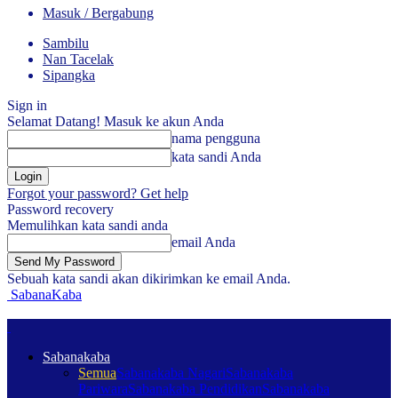
Masuk / Bergabung
Sambilu
Nan Tacelak
Sipangka
Sign in
Selamat Datang! Masuk ke akun Anda
nama pengguna
kata sandi Anda
Forgot your password? Get help
Password recovery
Memulihkan kata sandi anda
email Anda
Sebuah kata sandi akan dikirimkan ke email Anda.
SabanaKaba
Sabanakaba
Semua
Sabanakaba Nagari
Sabanakaba
Pariwara
Sabanakaba Pendidikan
Sabanakaba