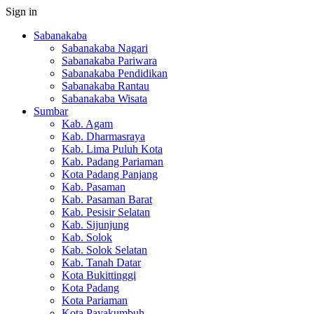
Sign in
Sabanakaba
Sabanakaba Nagari
Sabanakaba Pariwara
Sabanakaba Pendidikan
Sabanakaba Rantau
Sabanakaba Wisata
Sumbar
Kab. Agam
Kab. Dharmasraya
Kab. Lima Puluh Kota
Kab. Padang Pariaman
Kota Padang Panjang
Kab. Pasaman
Kab. Pasaman Barat
Kab. Pesisir Selatan
Kab. Sijunjung
Kab. Solok
Kab. Solok Selatan
Kab. Tanah Datar
Kota Bukittinggi
Kota Padang
Kota Pariaman
Kota Payakumbuh