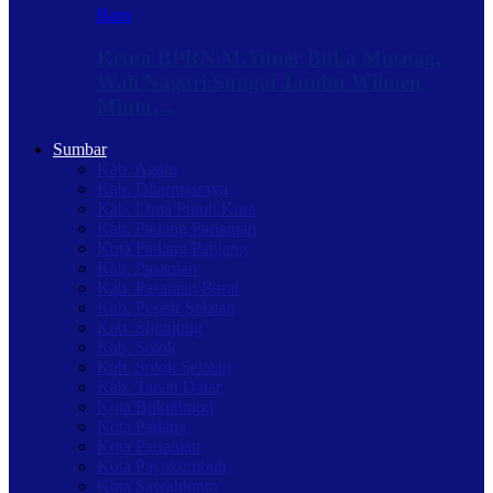
Baru
Ketua BPRN M.Yuner Buka Musnag,
Wali Nagari Sungai Jambu Wilmen
Minta…
Sumbar
Kab. Agam
Kab. Dharmasraya
Kab. Lima Puluh Kota
Kab. Padang Pariaman
Kota Padang Panjang
Kab. Pasaman
Kab. Pasaman Barat
Kab. Pesisir Selatan
Kab. Sijunjung
Kab. Solok
Kab. Solok Selatan
Kab. Tanah Datar
Kota Bukittinggi
Kota Padang
Kota Pariaman
Kota Payakumbuh
Kota Sawahlunto