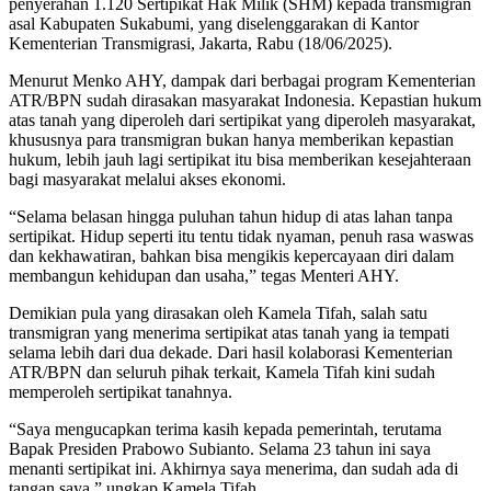
penyerahan 1.120 Sertipikat Hak Milik (SHM) kepada transmigran
asal Kabupaten Sukabumi, yang diselenggarakan di Kantor
Kementerian Transmigrasi, Jakarta, Rabu (18/06/2025).
Menurut Menko AHY, dampak dari berbagai program Kementerian
ATR/BPN sudah dirasakan masyarakat Indonesia. Kepastian hukum
atas tanah yang diperoleh dari sertipikat yang diperoleh masyarakat,
khususnya para transmigran bukan hanya memberikan kepastian
hukum, lebih jauh lagi sertipikat itu bisa memberikan kesejahteraan
bagi masyarakat melalui akses ekonomi.
“Selama belasan hingga puluhan tahun hidup di atas lahan tanpa
sertipikat. Hidup seperti itu tentu tidak nyaman, penuh rasa waswas
dan kekhawatiran, bahkan bisa mengikis kepercayaan diri dalam
membangun kehidupan dan usaha,” tegas Menteri AHY.
Demikian pula yang dirasakan oleh Kamela Tifah, salah satu
transmigran yang menerima sertipikat atas tanah yang ia tempati
selama lebih dari dua dekade. Dari hasil kolaborasi Kementerian
ATR/BPN dan seluruh pihak terkait, Kamela Tifah kini sudah
memperoleh sertipikat tanahnya.
“Saya mengucapkan terima kasih kepada pemerintah, terutama
Bapak Presiden Prabowo Subianto. Selama 23 tahun ini saya
menanti sertipikat ini. Akhirnya saya menerima, dan sudah ada di
tangan saya,” ungkap Kamela Tifah.