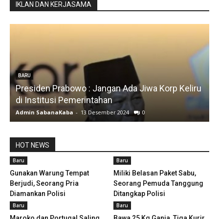
IKLAN DAN KERJASAMA
BARU
Presiden Prabowo : Jangan Ada Jiwa Korp Keliru
di Institusi Pemerintahan
S
Admin SabanaKaba
-
13 Desember 2024
0
A
HOT NEWS
Baru
Baru
Gunakan Warung Tempat
Miliki Belasan Paket Sabu,
Berjudi, Seorang Pria
Seorang Pemuda Tanggung
Diamankan Polisi
Ditangkap Polisi
Baru
Baru
Maroko dan Portugal Saling
Bawa 25 Kg Ganja, Tiga Kurir