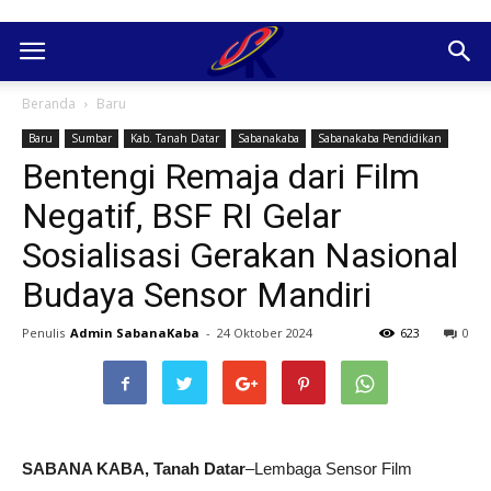
Beranda
Baru
Baru
Sumbar
Kab. Tanah Datar
Sabanakaba
Sabanakaba Pendidikan
Bentengi Remaja dari Film
Negatif, BSF RI Gelar
Sosialisasi Gerakan Nasional
Budaya Sensor Mandiri
Penulis
Admin SabanaKaba
-
24 Oktober 2024
623
0
SABANA KABA, Tanah Datar
–Lembaga Sensor Film