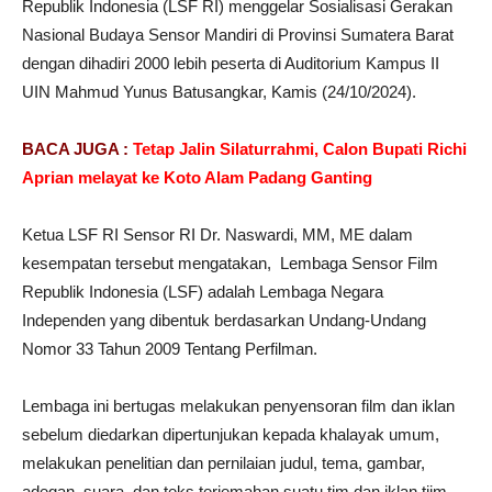
Republik Indonesia (LSF RI) menggelar Sosialisasi Gerakan
Nasional Budaya Sensor Mandiri di Provinsi Sumatera Barat
dengan dihadiri 2000 lebih peserta di Auditorium Kampus II
UIN Mahmud Yunus Batusangkar, Kamis (24/10/2024).
BACA JUGA :
Tetap Jalin Silaturrahmi, Calon Bupati Richi
Aprian melayat ke Koto Alam Padang Ganting
Ketua LSF RI Sensor RI Dr. Naswardi, MM, ME dalam
kesempatan tersebut mengatakan, Lembaga Sensor Film
Republik Indonesia (LSF) adalah Lembaga Negara
Independen yang dibentuk berdasarkan Undang-Undang
Nomor 33 Tahun 2009 Tentang Perfilman.
Lembaga ini bertugas melakukan penyensoran film dan iklan
sebelum diedarkan dipertunjukan kepada khalayak umum,
melakukan penelitian dan pernilaian judul, tema, gambar,
adegan, suara, dan teks terjemahan suatu tim dan iklan tiim