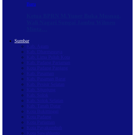
Baru
Ketua BPRN M.Yuner Buka Musnag,
Wali Nagari Sungai Jambu Wilmen
Minta…
Sumbar
Kab. Agam
Kab. Dharmasraya
Kab. Lima Puluh Kota
Kab. Padang Pariaman
Kota Padang Panjang
Kab. Pasaman
Kab. Pasaman Barat
Kab. Pesisir Selatan
Kab. Sijunjung
Kab. Solok
Kab. Solok Selatan
Kab. Tanah Datar
Kota Bukittinggi
Kota Padang
Kota Pariaman
Kota Payakumbuh
Kota Sawahlunto