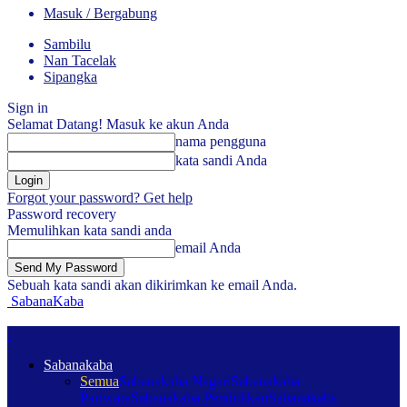
Masuk / Bergabung
Sambilu
Nan Tacelak
Sipangka
Sign in
Selamat Datang! Masuk ke akun Anda
nama pengguna
kata sandi Anda
Forgot your password? Get help
Password recovery
Memulihkan kata sandi anda
email Anda
Sebuah kata sandi akan dikirimkan ke email Anda.
SabanaKaba
Sabanakaba
Semua
Sabanakaba Nagari
Sabanakaba
Pariwara
Sabanakaba Pendidikan
Sabanakaba