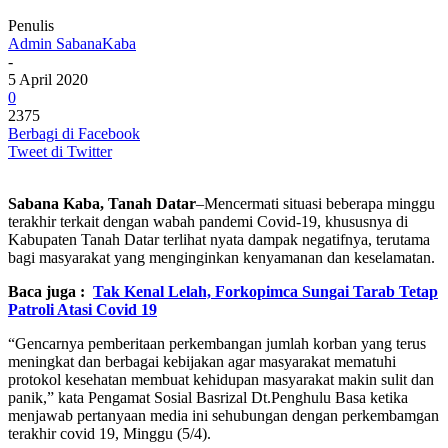
Penulis
Admin SabanaKaba
-
5 April 2020
0
2375
Berbagi di Facebook
Tweet di Twitter
Sabana Kaba, Tanah Datar
–Mencermati situasi beberapa minggu
terakhir terkait dengan wabah pandemi Covid-19, khususnya di
Kabupaten Tanah Datar terlihat nyata dampak negatifnya, terutama
bagi masyarakat yang menginginkan kenyamanan dan keselamatan.
Baca juga :
Tak Kenal Lelah, Forkopimca Sungai Tarab Tetap
Patroli Atasi Covid 19
“Gencarnya pemberitaan perkembangan jumlah korban yang terus
meningkat dan berbagai kebijakan agar masyarakat mematuhi
protokol kesehatan membuat kehidupan masyarakat makin sulit dan
panik,” kata Pengamat Sosial Basrizal Dt.Penghulu Basa ketika
menjawab pertanyaan media ini sehubungan dengan perkembamgan
terakhir covid 19, Minggu (5/4).