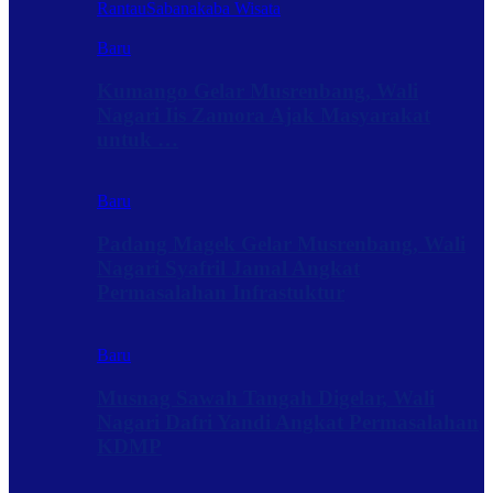
Rantau
Sabanakaba Wisata
Baru
Kumango Gelar Musrenbang, Wali
Nagari Iis Zamora Ajak Masyarakat
untuk …
Baru
Padang Magek Gelar Musrenbang, Wali
Nagari Syafril Jamal Angkat
Permasalahan Infrastuktur
Baru
Musnag Sawah Tangah Digelar, Wali
Nagari Dafri Yandi Angkat Permasalahan
KDMP