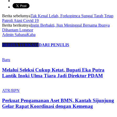
Berita sebelumya
Tak Kenal Lelah, Forkopimca Sungai Tarab Tetap
Patroli Atasi Covid 19
Berita berikutnya
Ingin Berbakti, Ijun Meninggal Bersama Ibunya
Dihantam Longsor
Admin SabanaKaba
BERITA TERKAIT
DARI PENULIS
Baru
Melalui Seleksi Cukup Ketat, Bupati Eka Putra
Lantik Inoki Ulma Tiara Jadi Direktur PDAM
ATR/BPN
Perkuat Pengamanan Aset BMN, Kantah Sijunjung
Gelar Rapat Koordinasi dengan Kemenag