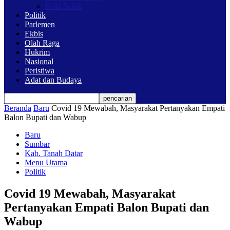
Kota Solok
Politik
Parlemen
Ekbis
Olah Raga
Hukrim
Nasional
Peristiwa
Adat dan Budaya
Beranda
Baru
Covid 19 Mewabah, Masyarakat Pertanyakan Empati
Balon Bupati dan Wabup
Baru
Sumbar
Kab. Tanah Datar
Menu Utama
Politik
Covid 19 Mewabah, Masyarakat
Pertanyakan Empati Balon Bupati dan
Wabup