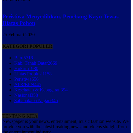
Peristiwa Menyedihkan, Penebang Kayu Tewas
Diatas Pohon
25 Februari 2020
KATEGORI POPULER
Baru
5718
Kab. Tanah Datar
2669
Hukrim
1980
Lintas Propinsi
1158
Peristiwa
656
ATR/BPN
445
Kesehatan & Kebugaran
394
Nasional
358
Sabanakaba Nagari
345
TENTANG KITA
Newspaper is your news, entertainment, music fashion website. We
provide you with the latest breaking news and videos straight from
the entertainment industry.