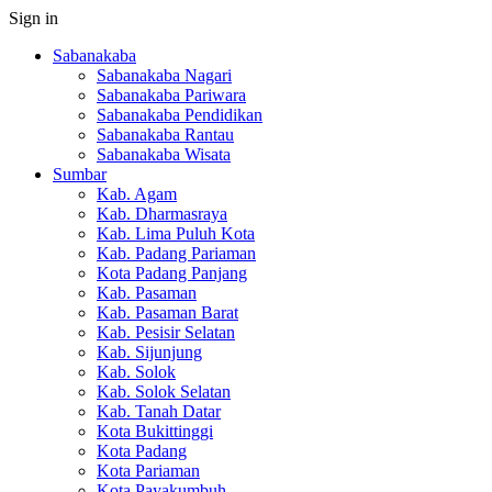
Sign in
Sabanakaba
Sabanakaba Nagari
Sabanakaba Pariwara
Sabanakaba Pendidikan
Sabanakaba Rantau
Sabanakaba Wisata
Sumbar
Kab. Agam
Kab. Dharmasraya
Kab. Lima Puluh Kota
Kab. Padang Pariaman
Kota Padang Panjang
Kab. Pasaman
Kab. Pasaman Barat
Kab. Pesisir Selatan
Kab. Sijunjung
Kab. Solok
Kab. Solok Selatan
Kab. Tanah Datar
Kota Bukittinggi
Kota Padang
Kota Pariaman
Kota Payakumbuh