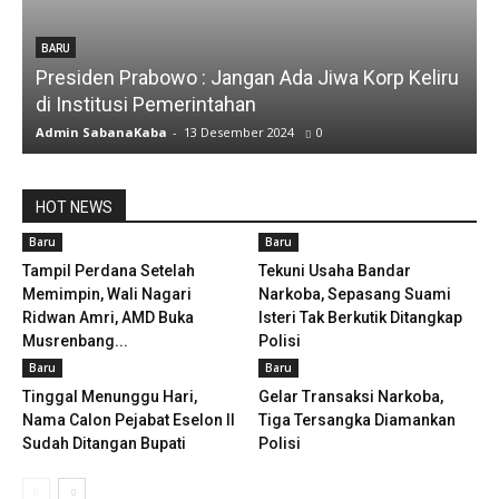
BARU
Presiden Prabowo : Jangan Ada Jiwa Korp Keliru
di Institusi Pemerintahan
Admin SabanaKaba
-
13 Desember 2024
0
HOT NEWS
Baru
Baru
Tampil Perdana Setelah
Tekuni Usaha Bandar
Memimpin, Wali Nagari
Narkoba, Sepasang Suami
Ridwan Amri, AMD Buka
Isteri Tak Berkutik Ditangkap
Musrenbang...
Polisi
Baru
Baru
Tinggal Menunggu Hari,
Gelar Transaksi Narkoba,
Nama Calon Pejabat Eselon II
Tiga Tersangka Diamankan
Sudah Ditangan Bupati
Polisi