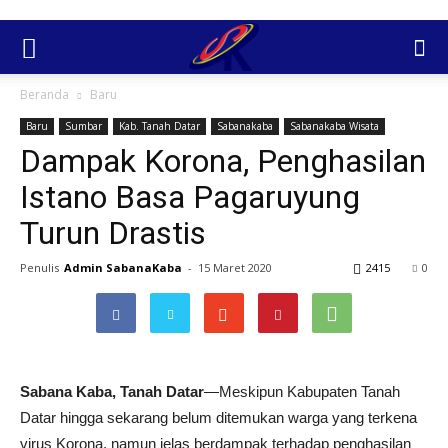
Beranda
Baru
Baru
Sumbar
Kab. Tanah Datar
Sabanakaba
Sabanakaba Wisata
Dampak Korona, Penghasilan
Istano Basa Pagaruyung
Turun Drastis
Penulis
Admin SabanaKaba
-
15 Maret 2020
2415
0
Sabana Kaba, Tanah Datar
—Meskipun Kabupaten Tanah
Datar hingga sekarang belum ditemukan warga yang terkena
virus Korona, namun jelas berdampak terhadap penghasilan