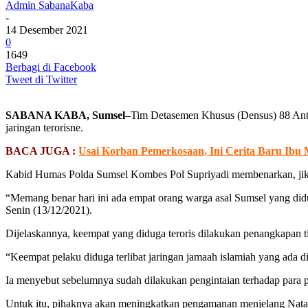
Admin SabanaKaba
-
14 Desember 2021
0
1649
Berbagi di Facebook
Tweet di Twitter
SABANA KABA, Sumsel
–Tim Detasemen Khusus (Densus) 88 Anti 
jaringan terorisne.
BACA JUGA :
Usai Korban Pemerkosaan, Ini Cerita Baru Ibu 
Kabid Humas Polda Sumsel Kombes Pol Supriyadi membenarkan, jika 
“Memang benar hari ini ada empat orang warga asal Sumsel yang didug
Senin (13/12/2021).
Dijelaskannya, keempat yang diduga teroris dilakukan penangkapan t
“Keempat pelaku diduga terlibat jaringan jamaah islamiah yang ada di
Ia menyebut sebelumnya sudah dilakukan pengintaian terhadap para p
Untuk itu, pihaknya akan meningkatkan pengamanan menjelang Nataru a