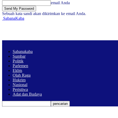
email Anda
Sebuah kata sandi akan dikirimkan ke email Anda.
SabanaKaba
Sabanakaba
Sumbar
Politik
Parlemen
Ekbis
Olah Raga
Hukrim
Nasional
Peristiwa
Adat dan Budaya