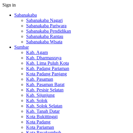
Sign in
Sabanakaba
Sabanakaba Nagari
Sabanakaba Pariwara
Sabanakaba Pendidikan
Sabanakaba Rantau
Sabanakaba Wisata
Sumbar
Kab. Agam
Kab. Dharmasraya
Kab. Lima Puluh Kota
Kab. Padang Pariaman
Kota Padang Panjang
Kab. Pasaman
Kab. Pasaman Barat
Kab. Pesisir Selatan
Kab. Sijunjung
Kab. Solok
Kab. Solok Selatan
Kab. Tanah Datar
Kota Bukittinggi
Kota Padang
Kota Pariaman
Kota Payakumbuh