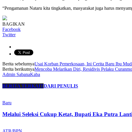
“Pengamanan Nataru kita tingkatkan, masyarakat juga harus menyampa
BAGIKAN
Facebook
Twitter
Berita sebelumya
Usai Korban Pemerkosaan, Ini Cerita Baru Ibu Mud
Berita berikutnya
Mencoba Melarikan Diri, Residivis Pelaku Curanmo
Admin SabanaKaba
BERITA TERKAIT
DARI PENULIS
Baru
Melalui Seleksi Cukup Ketat, Bupati Eka Putra Lan
ATR/BPN