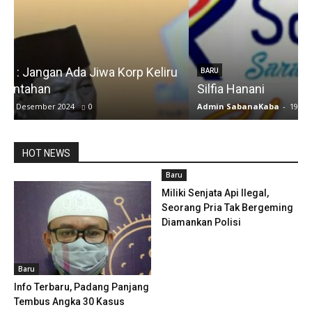
u
BARU
Silfia Hanani
Admin SabanaKaba
-
19 Juni 2024
1486
A
HOT NEWS
Baru
Miliki Senjata Api Ilegal,
Seorang Pria Tak Bergeming
Diamankan Polisi
Baru
Info Terbaru, Padang Panjang
Tembus Angka 30 Kasus