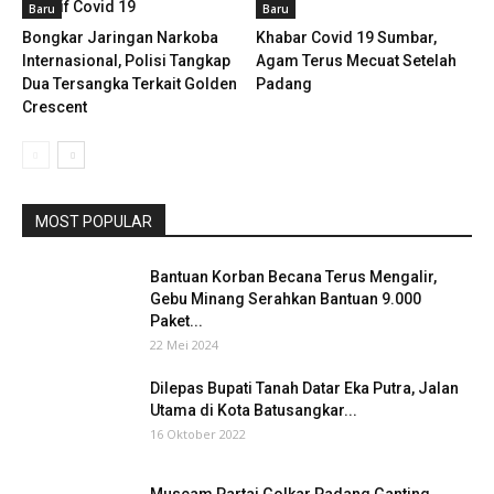
Positif Covid 19
Baru
Baru
Bongkar Jaringan Narkoba
Khabar Covid 19 Sumbar,
Internasional, Polisi Tangkap
Agam Terus Mecuat Setelah
Dua Tersangka Terkait Golden
Padang
Crescent
MOST POPULAR
Bantuan Korban Becana Terus Mengalir,
Gebu Minang Serahkan Bantuan 9.000
Paket...
22 Mei 2024
Dilepas Bupati Tanah Datar Eka Putra, Jalan
Utama di Kota Batusangkar...
16 Oktober 2022