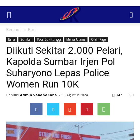
Beranda
Baru
Baru
Sumbar
Kota Bukittinggi
Menu Utama
Olah Raga
Diikuti Sekitar 2.000 Pelari,
Kapolda Sumbar Irjen Pol
Suharyono Lepas Police
Women Run 10K
Penulis
Admin SabanaKaba
-
11 Agustus 2024
747
0