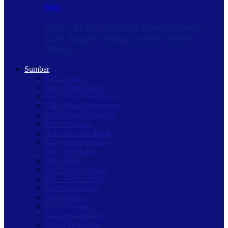
Baru
Ketua BPRN M.Yuner Buka Musnag,
Wali Nagari Sungai Jambu Wilmen
Minta…
Sumbar
Kab. Agam
Kab. Dharmasraya
Kab. Lima Puluh Kota
Kab. Padang Pariaman
Kota Padang Panjang
Kab. Pasaman
Kab. Pasaman Barat
Kab. Pesisir Selatan
Kab. Sijunjung
Kab. Solok
Kab. Solok Selatan
Kab. Tanah Datar
Kota Bukittinggi
Kota Padang
Kota Pariaman
Kota Payakumbuh
Kota Sawahlunto