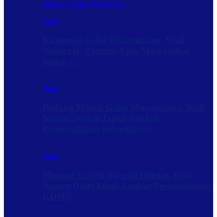
Rantau
Sabanakaba Wisata
Baru
Kumango Gelar Musrenbang, Wali
Nagari Iis Zamora Ajak Masyarakat
untuk …
Baru
Padang Magek Gelar Musrenbang, Wali
Nagari Syafril Jamal Angkat
Permasalahan Infrastuktur
Baru
Musnag Sawah Tangah Digelar, Wali
Nagari Dafri Yandi Angkat Permasalahan
KDMP