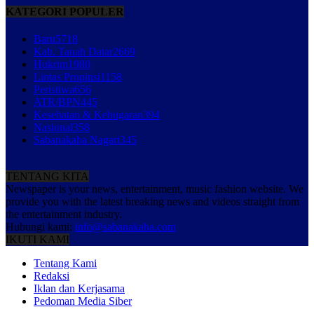
KATEGORI POPULER
Baru
5718
Kab. Tanah Datar
2669
Hukrim
1980
Lintas Propinsi
1158
Peristiwa
656
ATR/BPN
445
Kesehatan & Kebugaran
394
Nasional
358
Sabanakaba Nagari
345
TENTANG KITA
Newspaper is your news, entertainment, music fashion website. We
provide you with the latest breaking news and videos straight from
the entertainment industry.
Hubungi kami:
info@sabanakaba.com
IKUTI KAMI
Tentang Kami
Redaksi
Iklan dan Kerjasama
Pedoman Media Siber