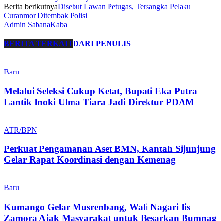
Berita berikutnya
Disebut Lawan Petugas, Tersangka Pelaku
Curanmor Ditembak Polisi
Admin SabanaKaba
BERITA TERKAIT
DARI PENULIS
Baru
Melalui Seleksi Cukup Ketat, Bupati Eka Putra
Lantik Inoki Ulma Tiara Jadi Direktur PDAM
ATR/BPN
Perkuat Pengamanan Aset BMN, Kantah Sijunjung
Gelar Rapat Koordinasi dengan Kemenag
Baru
Kumango Gelar Musrenbang, Wali Nagari Iis
Zamora Ajak Masyarakat untuk Besarkan Bumnag