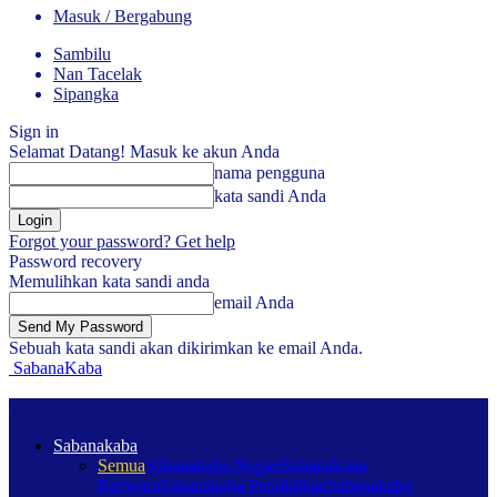
Masuk / Bergabung
Sambilu
Nan Tacelak
Sipangka
Sign in
Selamat Datang! Masuk ke akun Anda
nama pengguna
kata sandi Anda
Forgot your password? Get help
Password recovery
Memulihkan kata sandi anda
email Anda
Sebuah kata sandi akan dikirimkan ke email Anda.
SabanaKaba
Sabanakaba
Semua
Sabanakaba Nagari
Sabanakaba
Pariwara
Sabanakaba Pendidikan
Sabanakaba