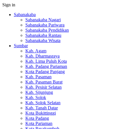
Sign in
Sabanakaba
Sabanakaba Nagari
Sabanakaba Pariwara
Sabanakaba Pendidikan
Sabanakaba Rantau
Sabanakaba Wisata
Sumbar
Kab. Agam
Kab. Dharmasraya
Kab. Lima Puluh Kota
Kab. Padang Pariaman
Kota Padang Panjang
Kab. Pasaman
Kab. Pasaman Barat
Kab. Pesisir Selatan
Kab. Sijunjung
Kab. Solok
Kab. Solok Selatan
Kab. Tanah Datar
Kota Bukittinggi
Kota Padang
Kota Pariaman
Kota Payakumbuh