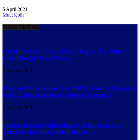
5 April 2021
Muat lebih
PICKS EDITOR
Melalui Seleksi Cukup Ketat, Bupati Eka Putra
Lantik Inoki Ulma Tiara...
7 Agustus 2026
Perkuat Pengamanan Aset BMN, Kantah Sijunjung
Gelar Rapat Koordinasi dengan Kemenag
7 Agustus 2026
Kumango Gelar Musrenbang, Wali Nagari Iis
Zamora Ajak Masyarakat untuk ...