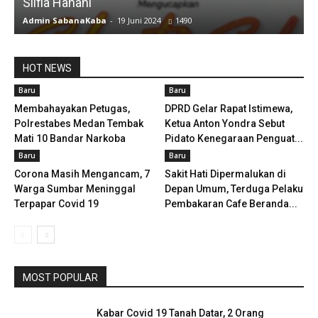
Silfia Hanani
Admin SabanaKaba
-
19 Juni 2024
1490
A
HOT NEWS
Baru
Baru
Membahayakan Petugas,
DPRD Gelar Rapat Istimewa,
Polrestabes Medan Tembak
Ketua Anton Yondra Sebut
Mati 10 Bandar Narkoba
Pidato Kenegaraan Penguat...
Baru
Baru
Corona Masih Mengancam, 7
Sakit Hati Dipermalukan di
Warga Sumbar Meninggal
Depan Umum, Terduga Pelaku
Terpapar Covid 19
Pembakaran Cafe Beranda...
MOST POPULAR
Kabar Covid 19 Tanah Datar, 2 Orang