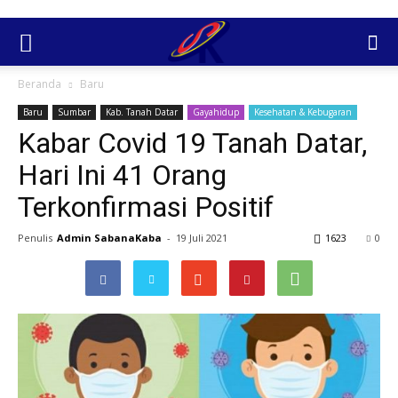
Beranda
Baru
Baru
Sumbar
Kab. Tanah Datar
Gayahidup
Kesehatan & Kebugaran
Kabar Covid 19 Tanah Datar,
Hari Ini 41 Orang
Terkonfirmasi Positif
Penulis
Admin SabanaKaba
-
19 Juli 2021
1623
0