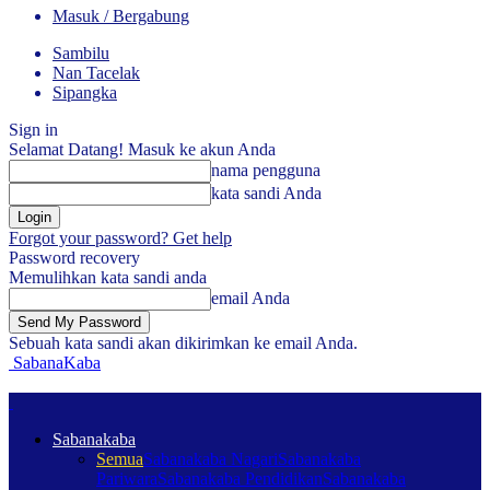
Masuk / Bergabung
Sambilu
Nan Tacelak
Sipangka
Sign in
Selamat Datang! Masuk ke akun Anda
nama pengguna
kata sandi Anda
Forgot your password? Get help
Password recovery
Memulihkan kata sandi anda
email Anda
Sebuah kata sandi akan dikirimkan ke email Anda.
SabanaKaba
Sabanakaba
Semua
Sabanakaba Nagari
Sabanakaba
Pariwara
Sabanakaba Pendidikan
Sabanakaba