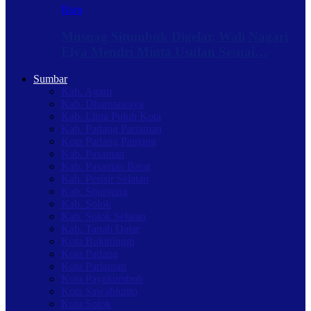
Baru
Musnag Situmbuk Digelar, Wali Nagari
Elya Mendri Minta Usulan Sesuai…
Sumbar
Kab. Agam
Kab. Dharmasraya
Kab. Lima Puluh Kota
Kab. Padang Pariaman
Kota Padang Panjang
Kab. Pasaman
Kab. Pasaman Barat
Kab. Pesisir Selatan
Kab. Sijunjung
Kab. Solok
Kab. Solok Selatan
Kab. Tanah Datar
Kota Bukittinggi
Kota Padang
Kota Pariaman
Kota Payakumbuh
Kota Sawahlunto
Kota Solok