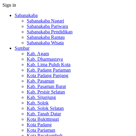
Sign in
Sabanakaba
Sabanakaba Nagari
Sabanakaba Pariwara
Sabanakaba Pendidikan
Sabanakaba Rantau
Sabanakaba Wisata
Sumbar
Kab. Agam
Kab. Dharmasraya
Kab. Lima Puluh Kota
Kab. Padang Pariaman
Kota Padang Panjang
Kab. Pasaman
Kab. Pasaman Barat
Kab. Pesisir Selatan
Kab. Sijunjung
Kab. Solok
Kab. Solok Selatan
Kab. Tanah Datar
Kota Bukittinggi
Kota Padang
Kota Pariaman
Kota Payakumbuh