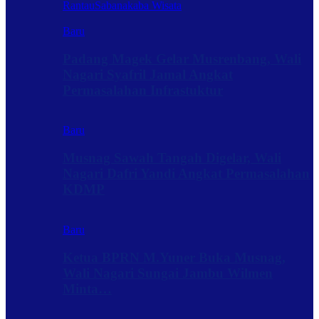
Rantau
Sabanakaba Wisata
Baru
Padang Magek Gelar Musrenbang, Wali
Nagari Syafril Jamal Angkat
Permasalahan Infrastuktur
Baru
Musnag Sawah Tangah Digelar, Wali
Nagari Dafri Yandi Angkat Permasalahan
KDMP
Baru
Ketua BPRN M.Yuner Buka Musnag,
Wali Nagari Sungai Jambu Wilmen
Minta…