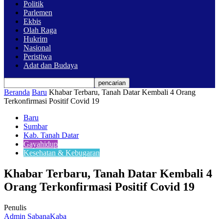
Politik
Parlemen
Ekbis
Olah Raga
Hukrim
Nasional
Peristiwa
Adat dan Budaya
Beranda
Baru
Khabar Terbaru, Tanah Datar Kembali 4 Orang
Terkonfirmasi Positif Covid 19
Baru
Sumbar
Kab. Tanah Datar
Gayahidup
Kesehatan & Kebugaran
Khabar Terbaru, Tanah Datar Kembali 4
Orang Terkonfirmasi Positif Covid 19
Penulis
Admin SabanaKaba