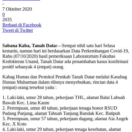
-
7 Oktober 2020
0
2035
Berbagi di Facebook
Tweet di Twitter
Sabana Kaba, Tanah Data
r—Sempat nihil satu hari Selasa
kemarin, namun hari ini berdasarkan Data Perkembangan Covid-19,
Rabu (07/10/2020) hasil pemeriksaan Laboratorium Fakultas
Kedokteran Unand, Tanah Datar ada penambahan kasus konfirmasi
positif sebanyak 4 (empat) orang.
Kabag Humas dan Protokol Pemkab Tanah Datar melalui Kasubag
Humas Muharman dalam rilisnya menyebutkan, rincian data 4
(empat) orang tersebut yaitu :
1. Laki-laki, umur 28 tahun, pekerjaan THL, alamat Balai Labuah
Bawah Kec. Lima Kaum
2. Perempuan, umur 40 tahun, pekerjaan tenaga honor RSUD
Padang Panjang, alamat Tabuah Tanjung Barulak Kec. Batipuh
3. Perempuan, umur 57 tahun, pekerjaan dagang, alamat Aia Angek
Kec. X Koto
4. Laki-laki, umur 29 tahun, pekerjaan tenaga kesehatan, alamat