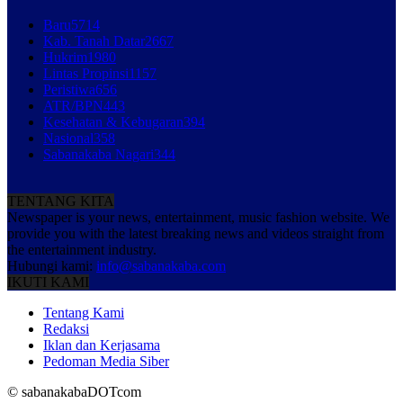
Baru
5714
Kab. Tanah Datar
2667
Hukrim
1980
Lintas Propinsi
1157
Peristiwa
656
ATR/BPN
443
Kesehatan & Kebugaran
394
Nasional
358
Sabanakaba Nagari
344
TENTANG KITA
Newspaper is your news, entertainment, music fashion website. We
provide you with the latest breaking news and videos straight from
the entertainment industry.
Hubungi kami:
info@sabanakaba.com
IKUTI KAMI
Tentang Kami
Redaksi
Iklan dan Kerjasama
Pedoman Media Siber
© sabanakabaDOTcom