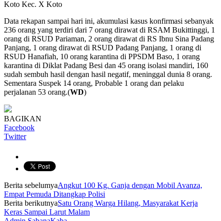
Koto Kec. X Koto
Data rekapan sampai hari ini, akumulasi kasus konfirmasi sebanyak
236 orang yang terdiri dari 7 orang dirawat di RSAM Bukittinggi, 1
orang di RSUD Pariaman, 2 orang dirawat di RS Ibnu Sina Padang
Panjang, 1 orang dirawat di RSUD Padang Panjang, 1 orang di
RSUD Hanafiah, 10 orang karantina di PPSDM Baso, 1 orang
karantina di Diklat Padang Besi dan 45 orang isolasi mandiri, 160
sudah sembuh hasil dengan hasil negatif, meninggal dunia 8 orang.
Sementara Suspek 14 orang, Probable 1 orang dan pelaku
perjalanan 53 orang.(
WD
)
BAGIKAN
Facebook
Twitter
Berita sebelumya
Angkut 100 Kg. Ganja dengan Mobil Avanza,
Empat Pemuda Ditangkap Polisi
Berita berikutnya
Satu Orang Warga Hilang, Masyarakat Kerja
Keras Sampai Larut Malam
Admin SabanaKaba