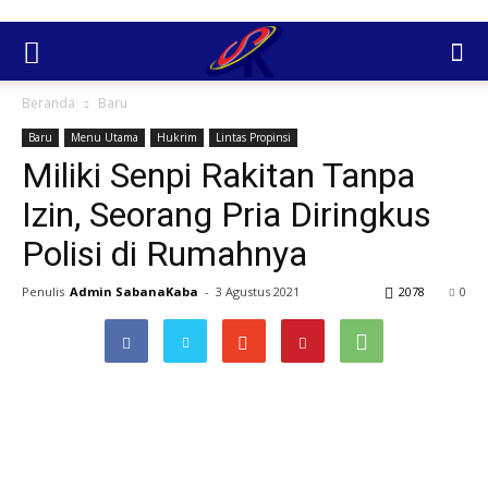
Beranda
Baru
Baru
Menu Utama
Hukrim
Lintas Propinsi
Miliki Senpi Rakitan Tanpa
Izin, Seorang Pria Diringkus
Polisi di Rumahnya
Penulis
Admin SabanaKaba
-
3 Agustus 2021
2078
0