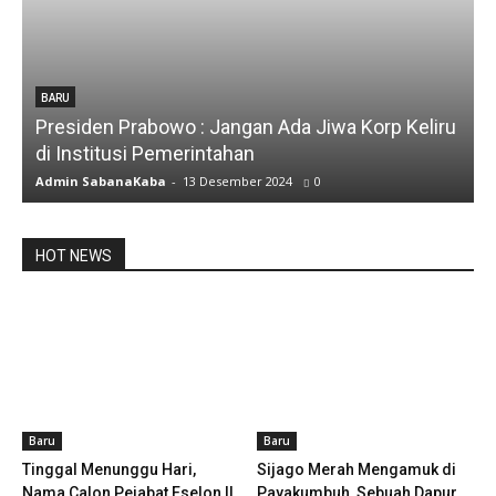
BARU
Presiden Prabowo : Jangan Ada Jiwa Korp Keliru
di Institusi Pemerintahan
Admin SabanaKaba
-
13 Desember 2024
0
HOT NEWS
Baru
Baru
Tinggal Menunggu Hari,
Sijago Merah Mengamuk di
Nama Calon Pejabat Eselon II
Payakumbuh, Sebuah Dapur