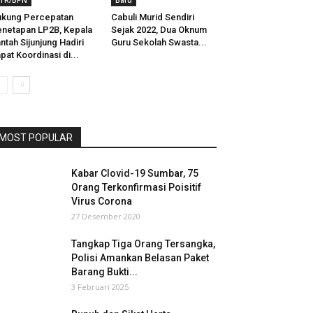
TR/BPN
Baru
kung Percepatan
Cabuli Murid Sendiri
netapan LP2B, Kepala
Sejak 2022, Dua Oknum
ntah Sijunjung Hadiri
Guru Sekolah Swasta...
pat Koordinasi di...
MOST POPULAR
Kabar CIovid-19 Sumbar, 75
Orang Terkonfirmasi Poisitif
Virus Corona
27 Desember 2020
Tangkap Tiga Orang Tersangka,
Polisi Amankan Belasan Paket
Barang Bukti...
3 Februari 2025