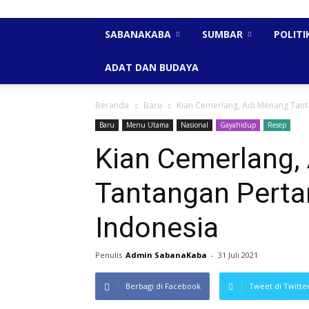
SABANAKABA
SUMBAR
POLITI
ADAT DAN BUDAYA
Beranda
Baru
Kian Cemerlang, Adi Menang Tan
Baru
Menu Utama
Nasional
Gayahidup
Resep
Kian Cemerlang,
Tantangan Pert
Indonesia
Penulis
Admin SabanaKaba
-
31 Juli 2021
Berbagi di Facebook
Tweet di Twitte