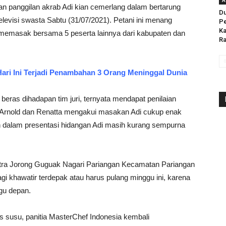
A
 panggilan akrab Adi kian cemerlang dalam bertarung
Du
levisi swasta Sabtu (31/07/2021). Petani ini menang
Pe
Ka
 memasak bersama 5 peserta lainnya dari kabupaten dan
Ra
Hari Ini Terjadi Penambahan 3 Orang Meninggal Dunia
eras dihadapan tim juri, ternyata mendapat penilaian
a, Arnold dan Renatta mengakui masakan Adi cukup enak
dalam presentasi hidangan Adi masih kurang sempurna
tra Jorong Guguak Nagari Pariangan Kecamatan Pariangan
agi khawatir terdepak atau harus pulang minggu ini, karena
ggu depan.
is susu, panitia MasterChef Indonesia kembali