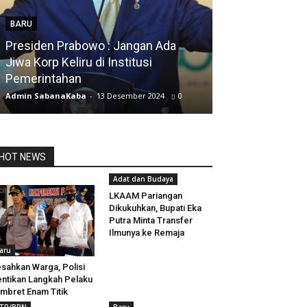
BARU
Presiden Prabowo : Jangan Ada
BARU
Jiwa Korp Keliru di Institusi
Pemerintahan
Silfia Hanani
Admin SabanaKaba
-
13 Desember 2024
0
Admin SabanaKab
HOT NEWS
Adat dan Budaya
LKAAM Pariangan
Dikukuhkan, Bupati Eka
Putra Minta Transfer
Ilmunya ke Remaja
aru
sahkan Warga, Polisi
ntikan Langkah Pelaku
mbret Enam Titik