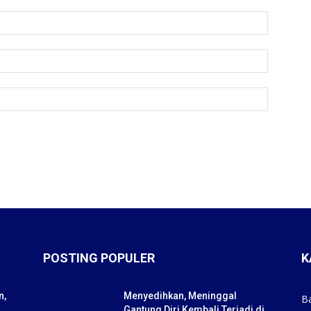
POSTING POPULER
K
n,
Menyedihkan, Meninggal
B
Gantung Diri Kembali Terjadi di