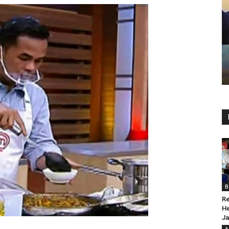
B
Re
He
Ja