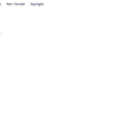
u
Nan Tacelak
Sipangka