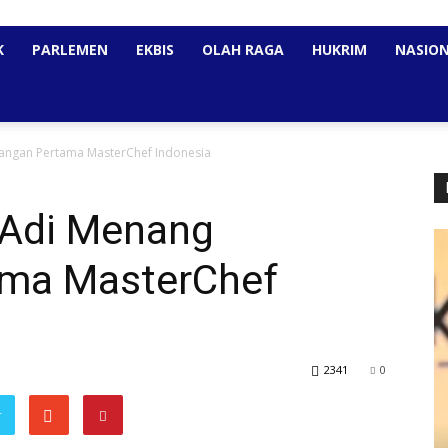
K
PARLEMEN
EKBIS
OLAH RAGA
HUKRIM
NASIO
tangan Pertama MasterChef Indonesia
 Adi Menang
ama MasterChef
2341
0
r