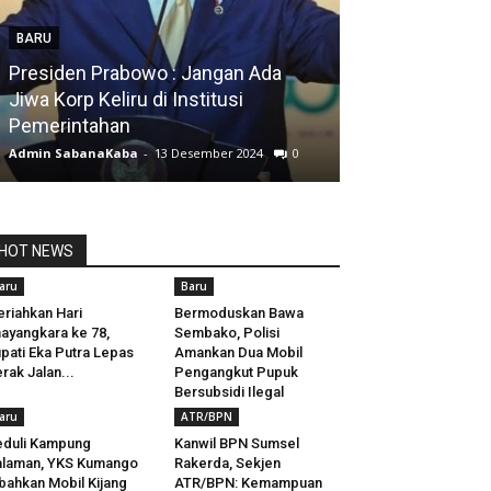
BARU
Presiden Prabowo : Jangan Ada
BARU
Jiwa Korp Keliru di Institusi
Pemerintahan
Silfia Hanani
Admin SabanaKaba
-
13 Desember 2024
0
Admin SabanaKab
HOT NEWS
aru
Baru
riahkan Hari
Bermoduskan Bawa
ayangkara ke 78,
Sembako, Polisi
pati Eka Putra Lepas
Amankan Dua Mobil
rak Jalan...
Pengangkut Pupuk
Bersubsidi Ilegal
aru
ATR/BPN
duli Kampung
Kanwil BPN Sumsel
laman, YKS Kumango
Rakerda, Sekjen
bahkan Mobil Kijang
ATR/BPN: Kemampuan