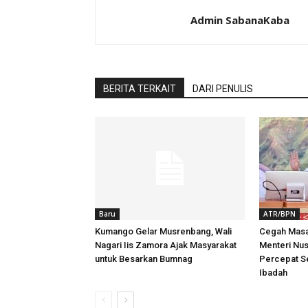
Admin SabanaKaba
BERITA TERKAIT
DARI PENULIS
Baru
ATR/BPN
Kumango Gelar Musrenbang, Wali
Cegah Masa
Nagari Iis Zamora Ajak Masyarakat
Menteri Nu
untuk Besarkan Bumnag
Percepat Se
Ibadah