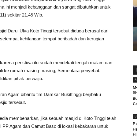
a ini menjadi kebanggaan dan sangat dibutuhkan untuk
11) sekitar 21.45 Wib.
 Darul Ulya Koto Tinggi tersebut diduga berasal dari
 setempat kehilangan tempat beribadah dan kerugian
 karena peristiwa itu sudah mendekati tengah malam dan
bali ke rumah masing-masing, Sementara penyebab
dikan pihak berwajib.
B
Me
Bh
 Agam dibantu tim Damkar Bukittinggi berjibaku
Bu
id tersebut.
Ge
B
a membenarkan, jika sebuah masjid di Koto Tinggi telah
Pe
ol PP Agam dan Camat Baso di lokasi kebakaran untuk
Ha
Hi