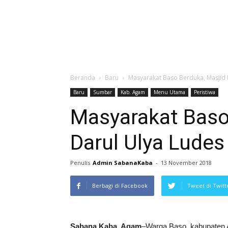
Beranda
Baru
Masyarakat Baso Berduka, Masjid D
Baru
Sumbar
Kab. Agam
Menu Utama
Peristiwa
Masyarakat Baso
Darul Ulya Ludes
Penulis
Admin SabanaKaba
-
13 November 2018
Berbagi di Facebook
Tweet di Twitt
Sabana Kaba, Agam
–Warga Baso, kabupaten A