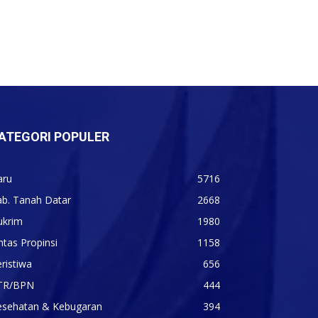
ATEGORI POPULER
aru
5716
ab. Tanah Datar
2668
ukrim
1980
ntas Propinsi
1158
ristiwa
656
TR/BPN
444
esehatan & Kebugaran
394