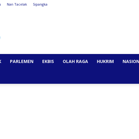
u
Nan Tacelak
Sipangka
K
PARLEMEN
EKBIS
OLAH RAGA
HUKRIM
NASIO