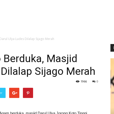
arul Ulya Ludes Dilalap Sijago Merah
 Berduka, Masjid
 Dilalap Sijago Merah
1966
0
er
gam berduka, masjid Darul Ulya Jorong Koto Tinggi