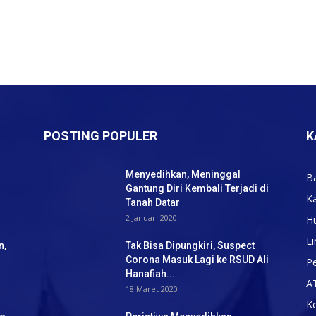
POSTING POPULER
K
Menyedihkan, Meninggal
B
Gantung Diri Kembali Terjadi di
K
Tanah Datar
2 Januari 2020
H
Li
n,
Tak Bisa Dipungkiri, Suspect
Corona Masuk Lagi ke RSUD Ali
Pe
Hanafiah...
A
18 Maret 2020
K