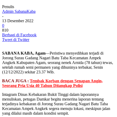
Penulis
Admin SabanaKaba
-
13 Desember 2022
0
810
Berbagi di Facebook
Tweet di Twitter
SABANA KABA, Agam
—Peristiwa menyedihkan terjadi di
Jorong Surau Gadang Nagari Batu Taba Kecamatan Ampek
Angkek Kabupaten Agam, seorang nenek Arnida (78 tahun) tewas,
setelah rumah semi permanen yang dihuninya terbakar, Senin
(12/12/2022) sekitar 23.37 Wib.
BACA JUGA :
Tembak Korban dengan Senapan Angin,
Seorang Pria Usia 40 Tahun Ditangkap Polisi
Intagram Dinas Kebakaran Bukit Tinggi dalam laporannya
menuliskan, petugas Damkar begitu menerina laporan tentang
terjadinya kebakaran di Jorong Surau Gadang Nagari Batu Taba
Kecamatan Ampek Angkek segera menuju lokasi, meskipun jalan
yang dilalui masih dalam kondisi sempit.