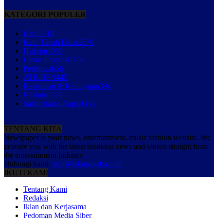
KATEGORI POPULER
Baru
5719
Kab. Tanah Datar
2670
Hukrim
1980
Lintas Propinsi
1158
Peristiwa
656
ATR/BPN
445
Kesehatan & Kebugaran
394
Nasional
358
Sabanakaba Nagari
345
TENTANG KITA
Newspaper is your news, entertainment, music fashion website. We
provide you with the latest breaking news and videos straight from
the entertainment industry.
Hubungi kami:
info@sabanakaba.com
IKUTI KAMI
Tentang Kami
Redaksi
Iklan dan Kerjasama
Pedoman Media Siber