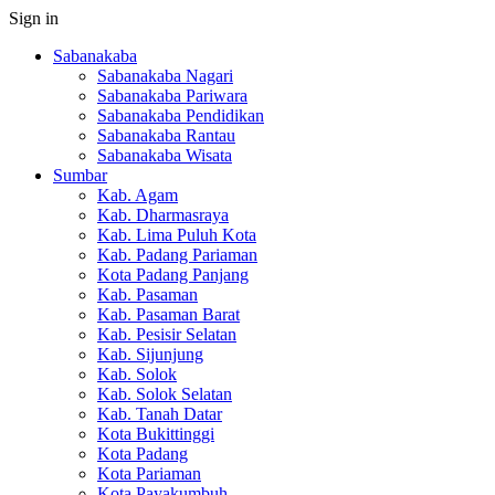
Sign in
Sabanakaba
Sabanakaba Nagari
Sabanakaba Pariwara
Sabanakaba Pendidikan
Sabanakaba Rantau
Sabanakaba Wisata
Sumbar
Kab. Agam
Kab. Dharmasraya
Kab. Lima Puluh Kota
Kab. Padang Pariaman
Kota Padang Panjang
Kab. Pasaman
Kab. Pasaman Barat
Kab. Pesisir Selatan
Kab. Sijunjung
Kab. Solok
Kab. Solok Selatan
Kab. Tanah Datar
Kota Bukittinggi
Kota Padang
Kota Pariaman
Kota Payakumbuh