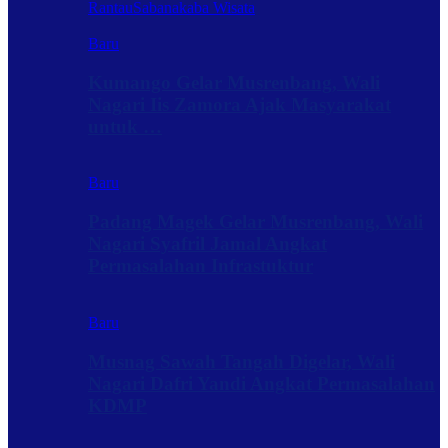
Rantau
Sabanakaba Wisata
Baru
Kumango Gelar Musrenbang, Wali
Nagari Iis Zamora Ajak Masyarakat
untuk …
Baru
Padang Magek Gelar Musrenbang, Wali
Nagari Syafril Jamal Angkat
Permasalahan Infrastuktur
Baru
Musnag Sawah Tangah Digelar, Wali
Nagari Dafri Yandi Angkat Permasalahan
KDMP