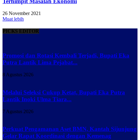
Terhimpit Masalah Ekonomi
26 November 2021
Muat lebih
PICKS EDITOR
Promosi dan Rotasi Kembali Terjadi, Bupati Eka
Putra Lantik Lima Pejabat...
8 Agustus 2026
Melalui Seleksi Cukup Ketat, Bupati Eka Putra
Lantik Inoki Ulma Tiara...
7 Agustus 2026
Perkuat Pengamanan Aset BMN, Kantah Sijunjung
Gelar Rapat Koordinasi dengan Kemenag