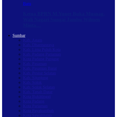
Baru
Ketua BPRN M.Yuner Buka Musnag,
Wali Nagari Sungai Jambu Wilmen
Minta…
Sumbar
Kab. Agam
Kab. Dharmasraya
Kab. Lima Puluh Kota
Kab. Padang Pariaman
Kota Padang Panjang
Kab. Pasaman
Kab. Pasaman Barat
Kab. Pesisir Selatan
Kab. Sijunjung
Kab. Solok
Kab. Solok Selatan
Kab. Tanah Datar
Kota Bukittinggi
Kota Padang
Kota Pariaman
Kota Payakumbuh
Kota Sawahlunto