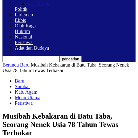
Kota Solok
Politik
Parlemen
Ekbis
Olah Raga
Hukrim
Nasional
Peristiwa
Adat dan Budaya
Beranda
Baru
Musibah Kebakaran di Batu Taba, Seorang Nenek
Usia 78 Tahun Tewas Terbakar
Baru
Sumbar
Kab. Agam
Menu Utama
Peristiwa
Musibah Kebakaran di Batu Taba,
Seorang Nenek Usia 78 Tahun Tewas
Terbakar