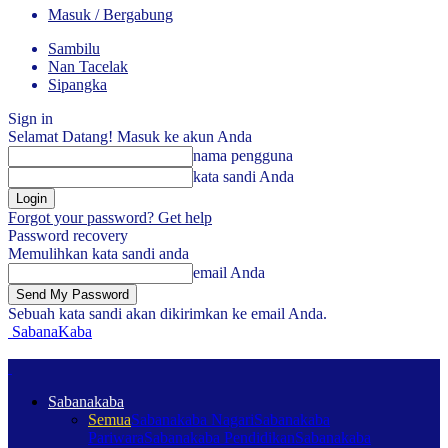
Masuk / Bergabung
Sambilu
Nan Tacelak
Sipangka
Sign in
Selamat Datang! Masuk ke akun Anda
nama pengguna
kata sandi Anda
Forgot your password? Get help
Password recovery
Memulihkan kata sandi anda
email Anda
Sebuah kata sandi akan dikirimkan ke email Anda.
SabanaKaba
Sabanakaba
Semua
Sabanakaba Nagari
Sabanakaba
Pariwara
Sabanakaba Pendidikan
Sabanakaba