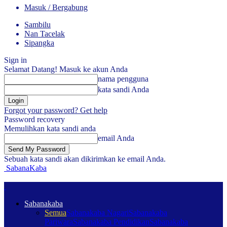
Masuk / Bergabung
Sambilu
Nan Tacelak
Sipangka
Sign in
Selamat Datang! Masuk ke akun Anda
nama pengguna
kata sandi Anda
Forgot your password? Get help
Password recovery
Memulihkan kata sandi anda
email Anda
Sebuah kata sandi akan dikirimkan ke email Anda.
SabanaKaba
Sabanakaba
Semua
Sabanakaba Nagari
Sabanakaba
Pariwara
Sabanakaba Pendidikan
Sabanakaba