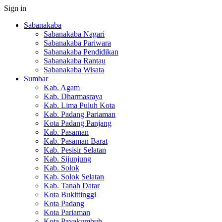
Sign in
Sabanakaba
Sabanakaba Nagari
Sabanakaba Pariwara
Sabanakaba Pendidikan
Sabanakaba Rantau
Sabanakaba Wisata
Sumbar
Kab. Agam
Kab. Dharmasraya
Kab. Lima Puluh Kota
Kab. Padang Pariaman
Kota Padang Panjang
Kab. Pasaman
Kab. Pasaman Barat
Kab. Pesisir Selatan
Kab. Sijunjung
Kab. Solok
Kab. Solok Selatan
Kab. Tanah Datar
Kota Bukittinggi
Kota Padang
Kota Pariaman
Kota Payakumbuh