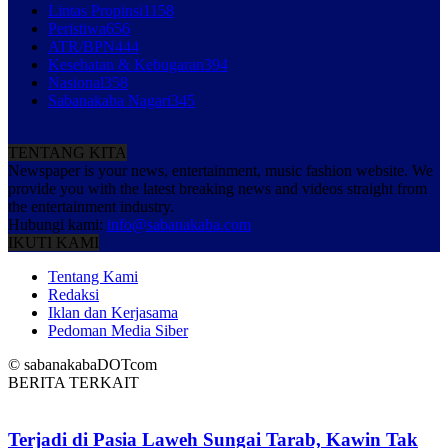
Lintas Propinsi
1158
Peristiwa
656
ATR/BPN
444
Kesehatan & Kebugaran
394
Nasional
358
Sabanakaba Nagari
345
TENTANG KITA
Newspaper is your news, entertainment, music fashion website. We
provide you with the latest breaking news and videos straight from
the entertainment industry.
Hubungi kami:
info@sabanakaba.com
IKUTI KAMI
Tentang Kami
Redaksi
Iklan dan Kerjasama
Pedoman Media Siber
© sabanakabaDOTcom
BERITA TERKAIT
Terjadi di Pasia Laweh Sungai Tarab, Kawin Tak