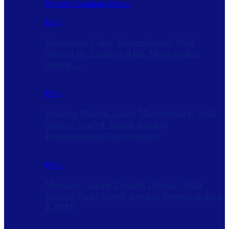
Rantau
Sabanakaba Wisata
Baru
Kumango Gelar Musrenbang, Wali
Nagari Iis Zamora Ajak Masyarakat
untuk …
Baru
Padang Magek Gelar Musrenbang, Wali
Nagari Syafril Jamal Angkat
Permasalahan Infrastuktur
Baru
Musnag Sawah Tangah Digelar, Wali
Nagari Dafri Yandi Angkat Permasalahan
KDMP