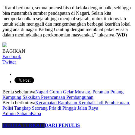
“Kami berharap, semua potensi bisa dikelola dengan baik, sehingga
bisa menambah sumber pendapatan di Nagari, Selain kita
memperkenalkan sejarah juga menjual sejarah, untuk itu terus lah
untuk selalu menggali dan mengembangkan berbagai kearifan lokal
yang ada di nagari Padang Ganting dengan membuat paket wisata
dalam meningkatkan perekonomian masyarakat,” tukasnya.(
WD
)
BAGIKAN
Facebook
Twitter
Berita sebelumya
Nagari Gurun Gelar Musnag, Perantau Pulang
Kampung Saksikan Perencanaan Pembangunan
Berita berikutnya
Kecamatan Rambatan Kembali Jadi Pembicaraan,
Polisi Tangkap Seorang Pria di Pinggir Jalan Raya
Admin SabanaKaba
BERITA TERKAIT
DARI PENULIS