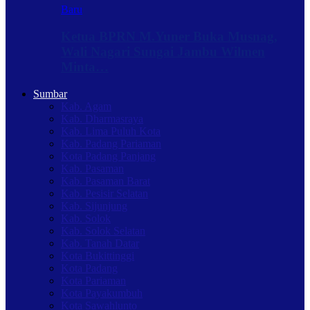
Baru
Ketua BPRN M.Yuner Buka Musnag,
Wali Nagari Sungai Jambu Wilmen
Minta…
Sumbar
Kab. Agam
Kab. Dharmasraya
Kab. Lima Puluh Kota
Kab. Padang Pariaman
Kota Padang Panjang
Kab. Pasaman
Kab. Pasaman Barat
Kab. Pesisir Selatan
Kab. Sijunjung
Kab. Solok
Kab. Solok Selatan
Kab. Tanah Datar
Kota Bukittinggi
Kota Padang
Kota Pariaman
Kota Payakumbuh
Kota Sawahlunto