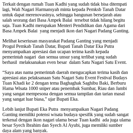
Terkait dengan rumah Tuan Kadhi yang sudah tidak bisa ditempati
lagi, Wali Nagari Harmansyah minta kepada Pemksb Tanah Datar
untuk dapat merenovasinya, sehingga bangunan bersejarah atau
salah seorang dari Basa Ampek Balai tersebut tidak hilang begitu
saja. Tuan Kadhi merupakan Menteri Pendidikan dan Agama dari
Basa Ampek Balai yang menjadi ikon dari Nagari Padang Ganting.
Melihat keseriusan masyarakat Padang Ganting yang menjadi
Progul Pemkab Tanah Datar, Bupati Tanah Datar Eka Putra
menyampaikan apresiasi dan ucapan terima kasih kepada
pemerintah nagari dan semua unsur yang terlibat yang sudah
berhasil melaksanakan even besar dalam Satu Nagari Satu Event.
“Saya atas nama pemerintah daerah mengucapkan terima kasih dan
apresiasi atas pelaksanaan Satu Nagari Satu Event Festival Budays
Tuan Khadi ke 2 dengan tema Baghaghak Saghibu Baki, Berburu
Hama Wisata 1000 sniper atau penembak Sumbar, Riau dan Jambi
yang sangat mempesona dengan semua tampilan dan tarian masal
yang sangat luar biasa,” ujar Bupati Eka.
Lebih lanjut Bupati Eka Putra menyampaikan Nagari Padang
Ganting memiliki potensi wisata budaya spesifik yang sudah sangat
terkenal dengan ikon nagari ulama besar Tuan kadhi ada juga ulama
besar Syech Ibrahim dan Syech Al Ayubi, juga memiliki sumber
daya alam yang banyak.