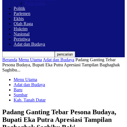
Kota Solok
Politik
Parlemen
Ekbis
Olah Raga
Hukrim
Nasional
Peristiwa
Adat dan Budaya
Beranda
Menu Utama
Adat dan Budaya
Padang Ganting Tebar
Pesona Budaya, Bupati Eka Putra Apresiasi Tampilan Baghaghak
Saghibu...
Menu Utama
Adat dan Budaya
Baru
Sumbar
Kab. Tanah Datar
Padang Ganting Tebar Pesona Budaya,
Bupati Eka Putra Apresiasi Tampilan