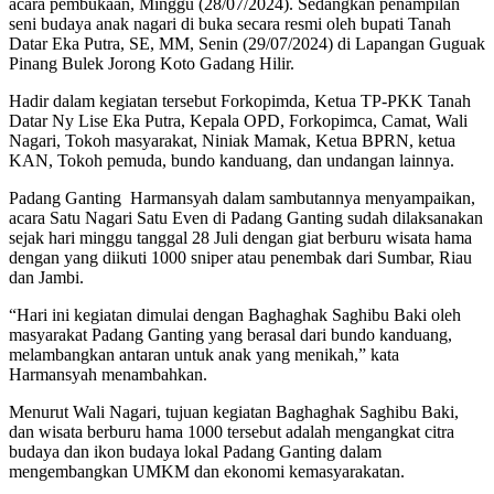
acara pembukaan, Minggu (28/07/2024). Sedangkan penampilan
seni budaya anak nagari di buka secara resmi oleh bupati Tanah
Datar Eka Putra, SE, MM, Senin (29/07/2024) di Lapangan Guguak
Pinang Bulek Jorong Koto Gadang Hilir.
Hadir dalam kegiatan tersebut Forkopimda, Ketua TP-PKK Tanah
Datar Ny Lise Eka Putra, Kepala OPD, Forkopimca, Camat, Wali
Nagari, Tokoh masyarakat, Niniak Mamak, Ketua BPRN, ketua
KAN, Tokoh pemuda, bundo kanduang, dan undangan lainnya.
Padang Ganting Harmansyah dalam sambutannya menyampaikan,
acara Satu Nagari Satu Even di Padang Ganting sudah dilaksanakan
sejak hari minggu tanggal 28 Juli dengan giat berburu wisata hama
dengan yang diikuti 1000 sniper atau penembak dari Sumbar, Riau
dan Jambi.
“Hari ini kegiatan dimulai dengan Baghaghak Saghibu Baki oleh
masyarakat Padang Ganting yang berasal dari bundo kanduang,
melambangkan antaran untuk anak yang menikah,” kata
Harmansyah menambahkan.
Menurut Wali Nagari, tujuan kegiatan Baghaghak Saghibu Baki,
dan wisata berburu hama 1000 tersebut adalah mengangkat citra
budaya dan ikon budaya lokal Padang Ganting dalam
mengembangkan UMKM dan ekonomi kemasyarakatan.