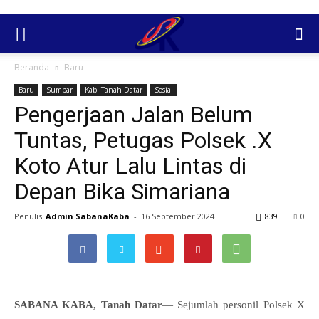
Beranda
Baru
Baru
Sumbar
Kab. Tanah Datar
Sosial
Pengerjaan Jalan Belum
Tuntas, Petugas Polsek .X
Koto Atur Lalu Lintas di
Depan Bika Simariana
Penulis
Admin SabanaKaba
-
16 September 2024
839
0
SABANA KABA, Tanah Datar
— Sejumlah personil Polsek X