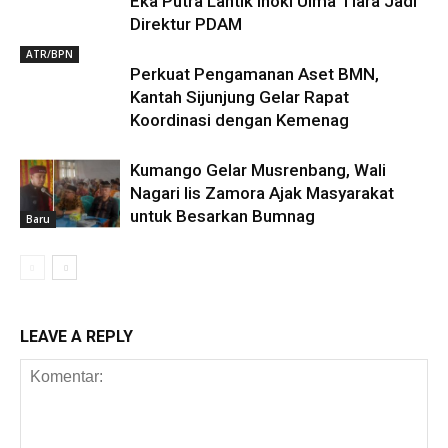
Eka Putra Lantik Inoki Ulma Tiara Jadi
Direktur PDAM
ATR/BPN
Perkuat Pengamanan Aset BMN,
Kantah Sijunjung Gelar Rapat
Koordinasi dengan Kemenag
Kumango Gelar Musrenbang, Wali
Nagari Iis Zamora Ajak Masyarakat
untuk Besarkan Bumnag
Baru
LEAVE A REPLY