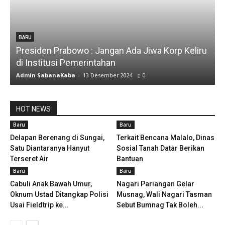
BARU
Presiden Prabowo : Jangan Ada Jiwa Korp Keliru
di Institusi Pemerintahan
S
Admin SabanaKaba
-
13 Desember 2024
0
A
HOT NEWS
Baru
Baru
Delapan Berenang di Sungai,
Terkait Bencana Malalo, Dinas
Satu Diantaranya Hanyut
Sosial Tanah Datar Berikan
Terseret Air
Bantuan
Baru
Baru
Cabuli Anak Bawah Umur,
Nagari Pariangan Gelar
Oknum Ustad Ditangkap Polisi
Musnag, Wali Nagari Tasman
Usai Fieldtrip ke...
Sebut Bumnag Tak Boleh...