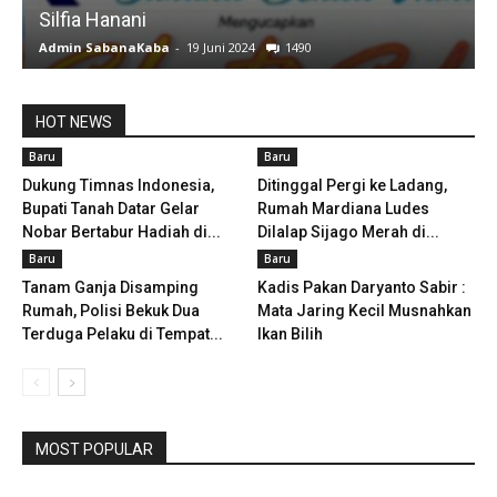
Silfia Hanani
Admin SabanaKaba
-
19 Juni 2024
1490
A
HOT NEWS
Baru
Baru
Dukung Timnas Indonesia,
Ditinggal Pergi ke Ladang,
Bupati Tanah Datar Gelar
Rumah Mardiana Ludes
Nobar Bertabur Hadiah di...
Dilalap Sijago Merah di...
Baru
Baru
Tanam Ganja Disamping
Kadis Pakan Daryanto Sabir :
Rumah, Polisi Bekuk Dua
Mata Jaring Kecil Musnahkan
Terduga Pelaku di Tempat...
Ikan Bilih
MOST POPULAR