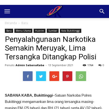
Beranda
Baru
Baru
Menu Utama
Hukrim
Sumbar
Kota Bukittinggi
Penyalahgunaan Narkotika
Semakin Meruyak, Lima
Tersangka Ditangkap Polisi
Penulis
Admin SabanaKaba
-
13 September 2021
1764
0
SABANA KABA, Bukittinggi
–Satuan Narkoba Polres
Bukittinggi mengamankan lima orang tersangka masing-
masing FM (25 tahun) dan RH (21 tahun) serta AV (32 tahun),