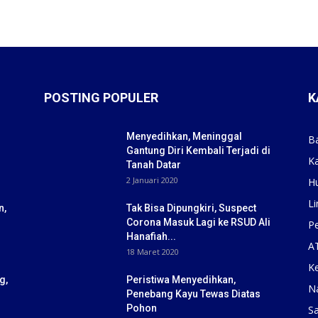
POSTING POPULER
K
Menyedihkan, Meninggal
B
Gantung Diri Kembali Terjadi di
K
Tanah Datar
2 Januari 2020
H
Li
n,
Tak Bisa Dipungkiri, Suspect
Corona Masuk Lagi ke RSUD Ali
Pe
Hanafiah...
A
18 Maret 2020
K
g,
Peristiwa Menyedihkan,
N
Penebang Kayu Tewas Diatas
Pohon
S