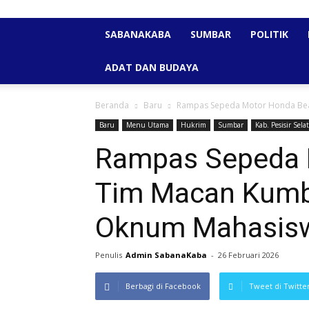
SABANAKABA
SUMBAR
POLITIK
ADAT DAN BUDAYA
Beranda
Baru
Rampas Sepeda Motor Honda Bea
Baru
Menu Utama
Hukrim
Sumbar
Kab. Pesisir Sela
Rampas Sepeda 
Tim Macan Kumb
Oknum Mahasisw
Penulis
Admin SabanaKaba
-
26 Februari 2026
Berbagi di Facebook
Tweet di Twitte