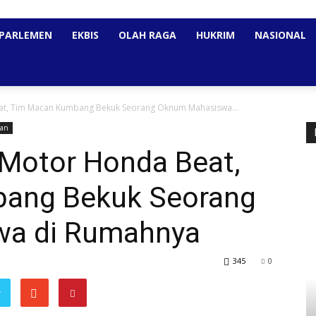
PARLEMEN
EKBIS
OLAH RAGA
HUKRIM
NASIONAL
t, Tim Macan Kumbang Bekuk Seorang Oknum Mahasiswa...
tan
Motor Honda Beat,
ang Bekuk Seorang
a di Rumahnya
345
0
r