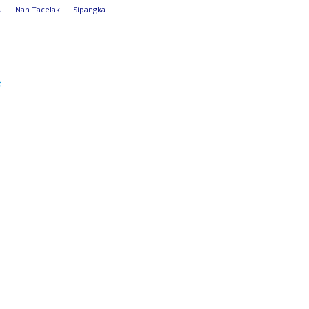
u
Nan Tacelak
Sipangka