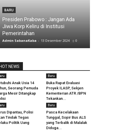
BARU
Presiden Prabowo : Jangan Ada
Jiwa Korp Keliru di Institusi
Pemerintahan
Admin SabanaKaba
-
13 Desember 2024
0
HOT NEWS
aru
Baru
tubuhi Anak Usia 14
Buka Rapat Evaluasi
hun, Seorang Pemuda
Proyek ILASP, Sekjen
rga Mesir Ditangkap
Kementerian ATR /BPN
lisi
Tekankan...
aru
Baru
rus Dipantau, Polisi
Pasca Kecelakaan
an Tindak Tegas
Tunggal, Sopir Bus ALS
laku Politik Uang
yang Terbalik di Malalak
Diduga...