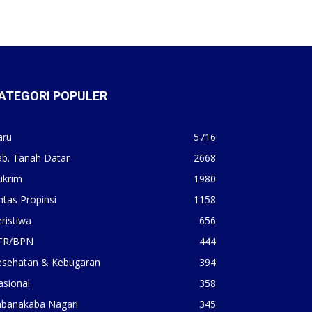
ATEGORI POPULER
aru
5716
ab. Tanah Datar
2668
ukrim
1980
ntas Propinsi
1158
ristiwa
656
TR/BPN
444
esehatan & Kebugaran
394
asional
358
abanakaba Nagari
345