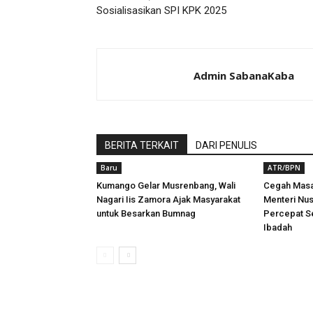
Sosialisasikan SPI KPK 2025
Admin SabanaKaba
BERITA TERKAIT
DARI PENULIS
Baru
ATR/BPN
Kumango Gelar Musrenbang, Wali
Cegah Masa
Nagari Iis Zamora Ajak Masyarakat
Menteri Nu
untuk Besarkan Bumnag
Percepat Se
Ibadah