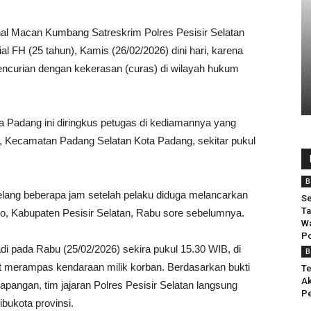
l Macan Kumbang Satreskrim Polres Pesisir Selatan
FH (25 tahun), Kamis (26/02/2026) dini hari, karena
encurian dengan kekerasan (curas) di wilayah hukum
 Padang ini diringkus petugas di kediamannya yang
I, Kecamatan Padang Selatan Kota Padang, sekitar pukul
B
elang beberapa jam setelah pelaku diduga melancarkan
Se
Ta
do, Kabupaten Pesisir Selatan, Rabu sore sebelumnya.
Wa
Po
adi pada Rabu (25/02/2026) sekira pukul 15.30 WIB, di
B
 merampas kendaraan milik korban. Berdasarkan bukti
Te
Ak
apangan, tim jajaran Polres Pesisir Selatan langsung
Pe
ibukota provinsi.