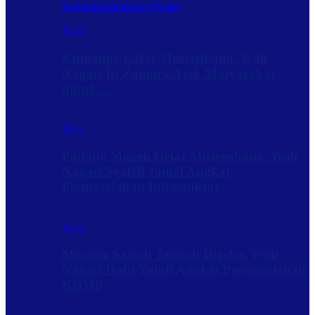
Rantau
Sabanakaba Wisata
Baru
Kumango Gelar Musrenbang, Wali
Nagari Iis Zamora Ajak Masyarakat
untuk …
Baru
Padang Magek Gelar Musrenbang, Wali
Nagari Syafril Jamal Angkat
Permasalahan Infrastuktur
Baru
Musnag Sawah Tangah Digelar, Wali
Nagari Dafri Yandi Angkat Permasalahan
KDMP