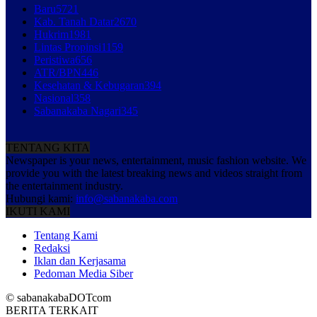
Baru
5721
Kab. Tanah Datar
2670
Hukrim
1981
Lintas Propinsi
1159
Peristiwa
656
ATR/BPN
446
Kesehatan & Kebugaran
394
Nasional
358
Sabanakaba Nagari
345
TENTANG KITA
Newspaper is your news, entertainment, music fashion website. We
provide you with the latest breaking news and videos straight from
the entertainment industry.
Hubungi kami:
info@sabanakaba.com
IKUTI KAMI
Tentang Kami
Redaksi
Iklan dan Kerjasama
Pedoman Media Siber
© sabanakabaDOTcom
BERITA TERKAIT