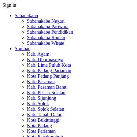
Sign in
Sabanakaba
Sabanakaba Nagari
Sabanakaba Pariwara
Sabanakaba Pendidikan
Sabanakaba Rantau
Sabanakaba Wisata
Sumbar
Kab. Agam
Kab. Dharmasraya
Kab. Lima Puluh Kota
Kab. Padang Pariaman
Kota Padang Panjang
Kab. Pasaman
Kab. Pasaman Barat
Kab. Pesisir Selatan
Kab. Sijunjung
Kab. Solok
Kab. Solok Selatan
Kab. Tanah Datar
Kota Bukittinggi
Kota Padang
Kota Pariaman
Kota Payakumbuh