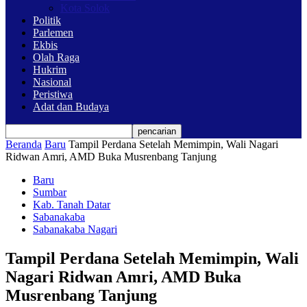
Kota Solok
Politik
Parlemen
Ekbis
Olah Raga
Hukrim
Nasional
Peristiwa
Adat dan Budaya
Beranda
Baru
Tampil Perdana Setelah Memimpin, Wali Nagari
Ridwan Amri, AMD Buka Musrenbang Tanjung
Baru
Sumbar
Kab. Tanah Datar
Sabanakaba
Sabanakaba Nagari
Tampil Perdana Setelah Memimpin, Wali
Nagari Ridwan Amri, AMD Buka
Musrenbang Tanjung