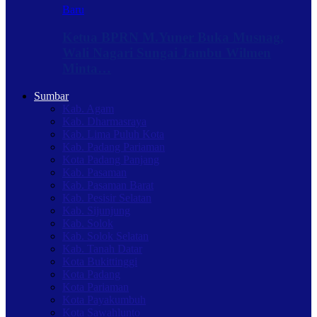
Baru
Ketua BPRN M.Yuner Buka Musnag,
Wali Nagari Sungai Jambu Wilmen
Minta…
Sumbar
Kab. Agam
Kab. Dharmasraya
Kab. Lima Puluh Kota
Kab. Padang Pariaman
Kota Padang Panjang
Kab. Pasaman
Kab. Pasaman Barat
Kab. Pesisir Selatan
Kab. Sijunjung
Kab. Solok
Kab. Solok Selatan
Kab. Tanah Datar
Kota Bukittinggi
Kota Padang
Kota Pariaman
Kota Payakumbuh
Kota Sawahlunto