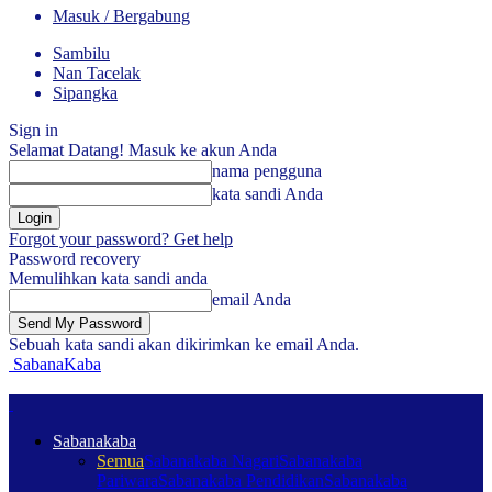
Masuk / Bergabung
Sambilu
Nan Tacelak
Sipangka
Sign in
Selamat Datang! Masuk ke akun Anda
nama pengguna
kata sandi Anda
Forgot your password? Get help
Password recovery
Memulihkan kata sandi anda
email Anda
Sebuah kata sandi akan dikirimkan ke email Anda.
SabanaKaba
Sabanakaba
Semua
Sabanakaba Nagari
Sabanakaba
Pariwara
Sabanakaba Pendidikan
Sabanakaba