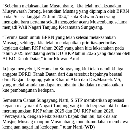
“Sebelum melaksanakan Musrenbang, kita telah melaksanakan
Musyawarah Jorong, kemudian Musnag yang dipimpin oleh BPRN
pada Selasa tanggal 25 Juni 2024,” kata Ridwan Amri yang
mengaku baru pertama sekali menggelar acara Musrenbang selama
menjadi Wali Nagari Tanjung Kecamatan Sungayang.
“Terima kasih untuk BPRN yang telah selesai melaksanakan
Musnag, sehingga kita telah mendapatkan prioritas-perioritas
kegiatan dalam RKP tahun 2025 yang akan kita laksanakan pada
tahun 2025 mendatang serta DU RKP tahun 2026 yang didanai oleh
APBD Tanah Datar,” tutur Ridwan Amri.
Ia juga menyebut, Kecamatan Sungayang kini telah nemiliki tiga
anggota DPRD Tanah Datar, dari dua tersebut bapaknya berasal
daru Nagari Tanjung, yakni Khairul Abdi dan Drs.Masnefi.MS,
yang mudah-mudahan dapat membantu kita dalam mendaoatkan
kue pembangunan kedepan.
Sementara Camat Sungayang Narti, S.STP memberikan apresiasi
kepada masyarakat Nagari Tanjung yang telah berperan aktif dalam
merampungkan RKP tahun 2025 dan DU RKP tahun 2026.
“Percayalah, dengan keikutsertaan bapak dan ibu, baik dalam
Musjor, Musnag maupun Musrenbang, mudah-mudahan membawa
kemajuan nagari ini kedoepan,” tutur Narti.(
WD
)