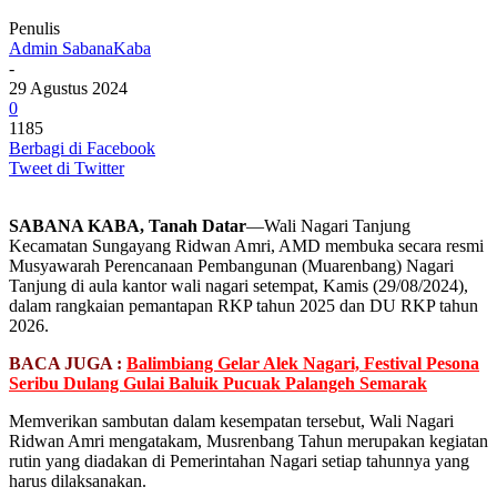
Penulis
Admin SabanaKaba
-
29 Agustus 2024
0
1185
Berbagi di Facebook
Tweet di Twitter
SABANA KABA, Tanah Datar
—Wali Nagari Tanjung
Kecamatan Sungayang Ridwan Amri, AMD membuka secara resmi
Musyawarah Perencanaan Pembangunan (Muarenbang) Nagari
Tanjung di aula kantor wali nagari setempat, Kamis (29/08/2024),
dalam rangkaian pemantapan RKP tahun 2025 dan DU RKP tahun
2026.
BACA JUGA :
Balimbiang Gelar Alek Nagari, Festival Pesona
Seribu Dulang Gulai Baluik Pucuak Palangeh Semarak
Memverikan sambutan dalam kesempatan tersebut, Wali Nagari
Ridwan Amri mengatakam, Musrenbang Tahun merupakan kegiatan
rutin yang diadakan di Pemerintahan Nagari setiap tahunnya yang
harus dilaksanakan.