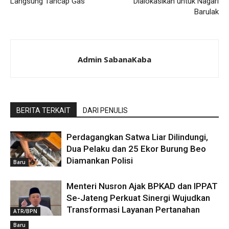
Langsung Tancap Gas
Dialokasikan untuk Nagari
Barulak
Admin SabanaKaba
BERITA TERKAIT
DARI PENULIS
Perdagangkan Satwa Liar Dilindungi,
Dua Pelaku dan 25 Ekor Burung Beo
Diamankan Polisi
Baru
Menteri Nusron Ajak BPKAD dan IPPAT
Se-Jateng Perkuat Sinergi Wujudkan
Transformasi Layanan Pertanahan
ATR/BPN
Baru