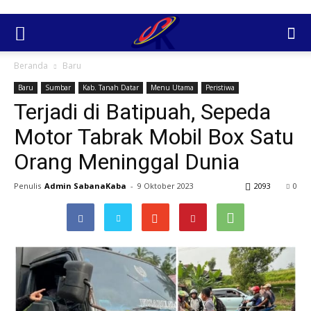
Beranda
Baru
Baru
Sumbar
Kab. Tanah Datar
Menu Utama
Peristiwa
Terjadi di Batipuah, Sepeda
Motor Tabrak Mobil Box Satu
Orang Meninggal Dunia
Penulis
Admin SabanaKaba
-
9 Oktober 2023
2093
0