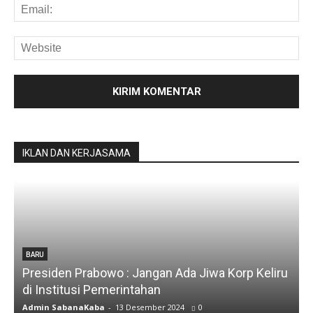
IKLAN DAN KERJASAMA
BARU
Presiden Prabowo : Jangan Ada Jiwa Korp Keliru
di Institusi Pemerintahan
S
Admin SabanaKaba
-
13 Desember 2024
0
A