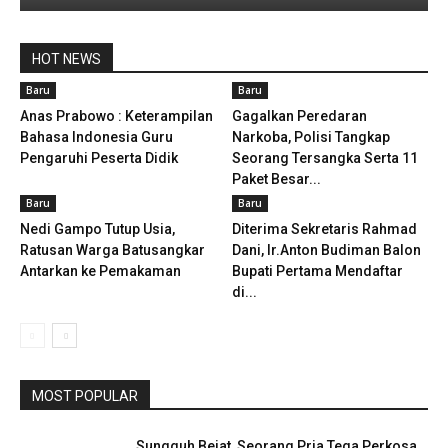
HOT NEWS
Baru
Baru
Anas Prabowo : Keterampilan
Gagalkan Peredaran
Bahasa Indonesia Guru
Narkoba, Polisi Tangkap
Pengaruhi Peserta Didik
Seorang Tersangka Serta 11
Paket Besar...
Baru
Baru
Nedi Gampo Tutup Usia,
Diterima Sekretaris Rahmad
Ratusan Warga Batusangkar
Dani, Ir.Anton Budiman Balon
Antarkan ke Pemakaman
Bupati Pertama Mendaftar
di...
MOST POPULAR
Sungguh Bejat, Seorang Pria Tega Perkosa