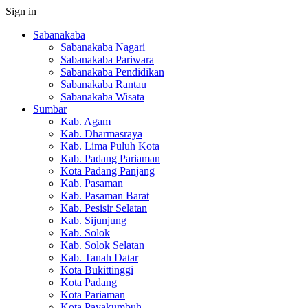
Sign in
Sabanakaba
Sabanakaba Nagari
Sabanakaba Pariwara
Sabanakaba Pendidikan
Sabanakaba Rantau
Sabanakaba Wisata
Sumbar
Kab. Agam
Kab. Dharmasraya
Kab. Lima Puluh Kota
Kab. Padang Pariaman
Kota Padang Panjang
Kab. Pasaman
Kab. Pasaman Barat
Kab. Pesisir Selatan
Kab. Sijunjung
Kab. Solok
Kab. Solok Selatan
Kab. Tanah Datar
Kota Bukittinggi
Kota Padang
Kota Pariaman
Kota Payakumbuh