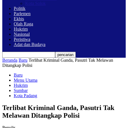
Kota Solok
Politik
Parlemen
Ekbis
Olah Raga
Hukrim
Nasional
Peristiwa
Adat dan Budaya
Beranda
Baru
Terlibat Kriminal Ganda, Pasutri Tak Melawan
Ditangkap Polisi
Baru
Menu Utama
Hukrim
Sumbar
Kota Padang
Terlibat Kriminal Ganda, Pasutri Tak
Melawan Ditangkap Polisi
Penulis