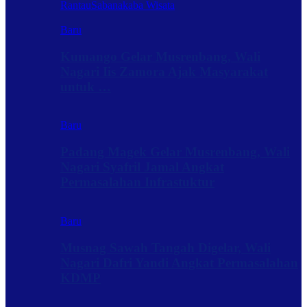
Rantau
Sabanakaba Wisata
Baru
Kumango Gelar Musrenbang, Wali
Nagari Iis Zamora Ajak Masyarakat
untuk …
Baru
Padang Magek Gelar Musrenbang, Wali
Nagari Syafril Jamal Angkat
Permasalahan Infrastuktur
Baru
Musnag Sawah Tangah Digelar, Wali
Nagari Dafri Yandi Angkat Permasalahan
KDMP