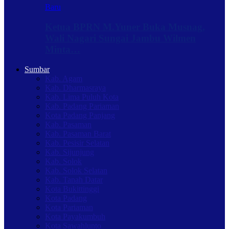
Baru
Ketua BPRN M.Yuner Buka Musnag,
Wali Nagari Sungai Jambu Wilmen
Minta…
Sumbar
Kab. Agam
Kab. Dharmasraya
Kab. Lima Puluh Kota
Kab. Padang Pariaman
Kota Padang Panjang
Kab. Pasaman
Kab. Pasaman Barat
Kab. Pesisir Selatan
Kab. Sijunjung
Kab. Solok
Kab. Solok Selatan
Kab. Tanah Datar
Kota Bukittinggi
Kota Padang
Kota Pariaman
Kota Payakumbuh
Kota Sawahlunto