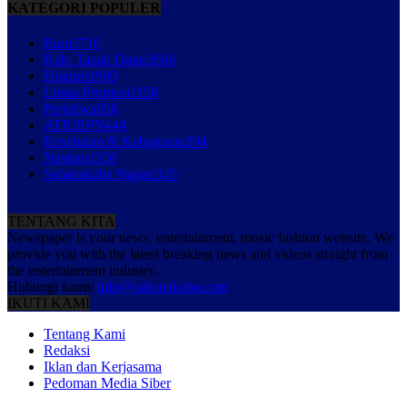
KATEGORI POPULER
Baru
5716
Kab. Tanah Datar
2668
Hukrim
1980
Lintas Propinsi
1158
Peristiwa
656
ATR/BPN
444
Kesehatan & Kebugaran
394
Nasional
358
Sabanakaba Nagari
345
TENTANG KITA
Newspaper is your news, entertainment, music fashion website. We
provide you with the latest breaking news and videos straight from
the entertainment industry.
Hubungi kami:
info@sabanakaba.com
IKUTI KAMI
Tentang Kami
Redaksi
Iklan dan Kerjasama
Pedoman Media Siber