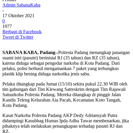
Admin SabanaKaba
-
17 Oktober 2021
0
1977
Berbagi di Facebook
Tweet di Twitter
SABANA KABA, Padang-
-Polresta Padang menangkap pasangan
suami istri (pasutri) berinisial RJ (35 tahun) dan RZ (35 tahun),
karena diduga sebagai pengedar narkoba di Kota Padang. Dari
pelaku, polisi berhasil mengamankan 7 paket yang terbungkus
plastik klip bening diduga narkotika jenis sabu.
Pelaku ditangkap pada Jumat (15/10) sekira pukul 22.30 WIB oleh
tim gabungan dari Tim Klewang Satreskrim dengan Tim Rajawali
Satnarkoba Polresta Padang. Mereka ditangkap di pinggir Jalan
Kandis Teleng Kelurahan Aia Pacah, Kecamatan Koto Tangah,
Kota Padang.
Kasat Narkoba Polresta Padang AKP Dedy Adriansyah Putra
didampingi Kasubbag Humas Ipda Adha Tawar membenarkan, jika
pihaknya telah melakukan penangkapan terhadap pasutri RJ dan
RZ.