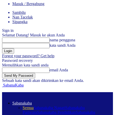
Masuk / Bergabung
Sambilu
Nan Tacelak
Sipangka
Sign in
Selamat Datang! Masuk ke akun Anda
nama pengguna
kata sandi Anda
Forgot your password? Get help
Password recovery
Memulihkan kata sandi anda
email Anda
Sebuah kata sandi akan dikirimkan ke email Anda.
SabanaKaba
Sabanakaba
Semua
Sabanakaba Nagari
Sabanakaba
Pariwara
Sabanakaba Pendidikan
Sabanakaba